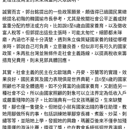
誠實而言，郭台銘提出的一些政策願景，頗值得已過國民黨總
統提名初階的韓國瑜市長參考，尤其是攸關社會公平正義或財
富重分配的想法或方向，比如說0至6歲由國家養育，以及徵收
富人稅等。但郭提出這些主張時，可能太匆忙，細節都未琢
磨，內涵也不是十分清楚，遇到朱立倫質疑國家養的錢從哪裡
來時，郭說自己可負責，立意雖良善，但似非可長可久的國家
政策。朱再批台灣並無條件走社會主義路線，以提高稅收來籌
措育兒費用，則未見郭具體回應。
其實，社會主義的民主在北歐瑞典、丹麥、芬蘭等的實踐，效
果良好，國民素質及國力表現俱是世界典範，且0至6歲的國家
照顧也不是全體適用，如不分貧富的由國家養育，又創造另一
種社會不公，所以由國家照顧的對象可以立法界定為低收入戶
或嚴重殘障的孩子。比如瑞典有一位女孩瑪麗亞，生來缺雙
臂，腳也僅一隻健全。但她從小就有國家出錢的專任助理，教
她用腳做所有的事，包括訓練她單腳穿長褲、煮飯、炒菜、刺
繡等等，並陪她上學，發掘她的興趣，瑪麗亞後來不僅參加殘
障奧運的游泳比賽，還得了獎，也在教會系統巡迴世界演唱，