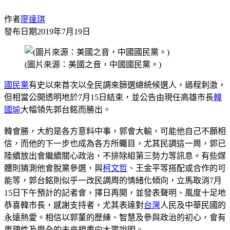
作者
廖達琪
發布日期
2019年7月19日
(圖片來源：美國之音，中國國民黨。)
國民黨
有史以來首次以全民調來篩選總統候選人，過程刺激，
但相當公開透明地於7月15日結束，並公告由現任高雄市長
韓
國瑜
大幅領先郭台銘而勝出。
韓會勝，大約是各方意料中事，郭會大輸，可能他自己不願相
信，而他的下一步也成為各方所矚目，尤其民調這一周，郭已
陸續放出會繼續關心政治，不排除組第三勢力等訊息。有些媒
體則猜測他會脫黨參選，與
柯文哲
、王金平等搭配或合作的可
能等，郭台銘則似乎一改民調周的情緒化傾向，立馬取消7月
15日下午預計的記者會，擇日再開，並發表聲明、風度十足地
恭喜韓市長，感謝支持者，尤其表達對
台灣
人民及中華民國的
永遠熱愛。相信以郭董的歷練、智慧及參與政治的初心，會有
更理性及周全的未來規畫向大眾說明。