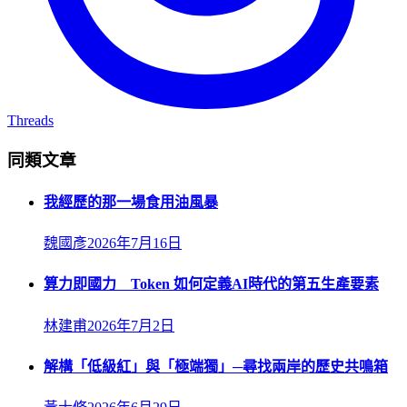
Threads
同類文章
我經歷的那一場食用油風暴
魏國彥
2026年7月16日
算力即國力 Token 如何定義AI時代的第五生產要素
林建甫
2026年7月2日
解構「低級紅」與「極端獨」─尋找兩岸的歷史共鳴箱