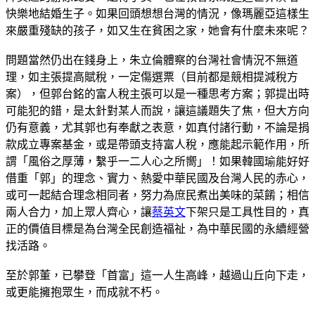
快樂地結婚生子。如果回頭想想台灣的情況，像瑪麗亞這樣生
來嚴重殘缺的孩子，如又生在貧困之家，她會有什麼未來呢？
問題當然仍出在錢身上，朱立倫體察的台灣社會情況不無道
理，如主張提高賦稅，一定傷選票（目前都是競相提減稅方
案），但郭台銘的富人稅主張可以是一種思考方案；郭提出時
可能犯的錯，是太針對某人而說，讓這議題失了焦，但大方向
仍有意義，尤其郭也有奉獻之表意，如真付諸行動，不論是捐
款成立專案基金，或是帶頭支持富人稅，應能起示範作用，所
謂「風俗之厚薄，繫乎一二人心之所嚮」！如果韓國瑜能好好
借重「郭」的理念、實力、熱愛中華民國及台灣人民的赤心，
或可一起結合理念相同者，努力為庶民煮出美味的菜餚；相信
兩人合力，加上眾人齊心，讓
蔡英文
下架只是工具性目的，真
正的價值目標是為台灣全民創造福祉，為中華民國的永續經營
找活路。
至於郭董，已攀登「首富」這一人生高峰，越過山丘向下走，
或更能擁抱眾生，而成就不朽。