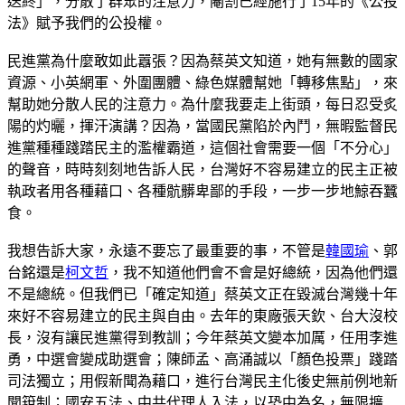
送終」，分散了群眾的注意力，閹割已經施行了15年的《公投
法》賦予我們的公投權。
民進黨為什麼敢如此囂張？因為蔡英文知道，她有無數的國家
資源、小英網軍、外圍團體、綠色媒體幫她「轉移焦點」，來
幫助她分散人民的注意力。為什麼我要走上街頭，每日忍受炙
陽的灼曬，揮汗演講？因為，當國民黨陷於內鬥，無暇監督民
進黨種種踐踏民主的濫權霸道，這個社會需要一個「不分心」
的聲音，時時刻刻地告訴人民，台灣好不容易建立的民主正被
執政者用各種藉口、各種骯髒卑鄙的手段，一步一步地鯨吞蠶
食。
我想告訴大家，永遠不要忘了最重要的事，不管是
韓國瑜
、郭
台銘還是
柯文哲
，我不知道他們會不會是好總統，因為他們還
不是總統。但我們已「確定知道」蔡英文正在毀滅台灣幾十年
來好不容易建立的民主與自由。去年的東廠張天欽、台大沒校
長，沒有讓民進黨得到教訓；今年蔡英文變本加厲，任用李進
勇，中選會變成助選會；陳師孟、高涌誠以「顏色投票」踐踏
司法獨立；用假新聞為藉口，進行台灣民主化後史無前例地新
聞箝制；國安五法、中共代理人入法，以恐中為名，無限擴