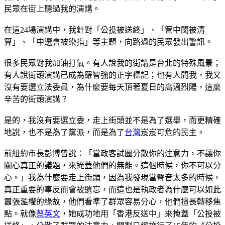
民眾在街上聽過我的演講。
在這24場演講中，我針對「公投被送終」、「管中閔被清
算」、「中選會被染指」等主題，向路過的民眾發出警訊。
很多民眾對我加油打氣。有人說我的街講是台北的特殊風景；
有人說街頭演講已成為羅智強的正字標記；也有人問我，我又
沒有要選立法委員，為什麼要每天頂著夏日的高溫烈陽，這麼
辛苦的街頭演講？
是的，我沒有要選立委，走上街頭並不是為了選舉，而更精確
地說，也不是為了黨派，而是為了
台灣
岌岌可危的民主。
前紐約市長彭博曾說：「當政客試圖分散你的注意力，不讓你
關心真正的議題，來掩蓋他們的無能。這個時候，你不可以分
心。」我為什麼要走上街頭，因為我發現當聲音太多的時候，
真正重要的事反而會被遺忘，而這也是執政者為什麼可以如此
囂張濫權的緣故，他們看準了群眾容易分心，他們擅長轉移焦
點。就像
蔡英文
，她成功地用「香港反送中」來掩蓋「公投被