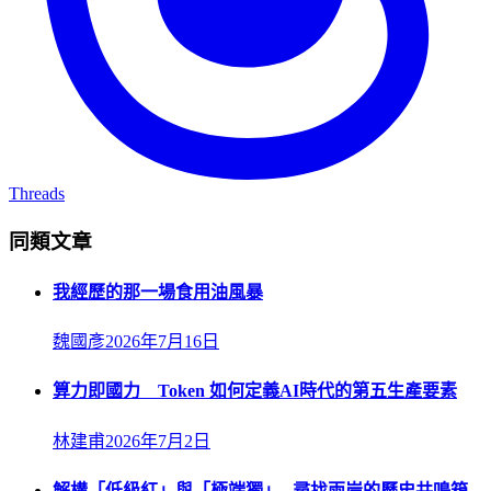
Threads
同類文章
我經歷的那一場食用油風暴
魏國彥
2026年7月16日
算力即國力 Token 如何定義AI時代的第五生產要素
林建甫
2026年7月2日
解構「低級紅」與「極端獨」─尋找兩岸的歷史共鳴箱