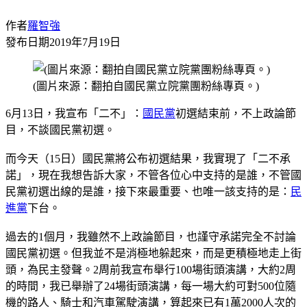
作者
羅智強
發布日期
2019年7月19日
(圖片來源：翻拍自國民黨立院黨團粉絲專頁。)
6月13日，我宣布「二不」：
國民黨
初選結束前，不上政論節
目，不談國民黨初選。
而今天（15日）國民黨將公布初選結果，我實現了「二不承
諾」，現在我想告訴大家，不管各位心中支持的是誰，不管國
民黨初選出線的是誰，接下來最重要、也唯一該支持的是：
民
進黨
下台。
過去的1個月，我雖然不上政論節目，也謹守承諾完全不討論
國民黨初選。但我並不是消極地躲起來，而是更積極地走上街
頭，為民主發聲。2周前我宣布舉行100場街頭演講，大約2周
的時間，我已舉辦了24場街頭演講，每一場大約可對500位隨
機的路人、騎士和汽車駕駛演講，算起來已有1萬2000人次的