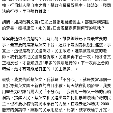
權，行箝制人民自由之實。蔡政府種種毀民主、踐法治、殘司
法的行徑，早已罄竹難書。
請問，如果蔡英文第1任如此囂張地踐踏民主，都還得到選民
的背書，獲得連任，她的第2任會濫權霸道到何等的境地？
答案難道還不清楚嗎？此時此刻，誰當總統已不是最重要的
事，最重要的是讓蔡英文下台。這並不是因為仇視民進黨，事
實上，這也是為了民進黨好。民主政治，選票就是政黨的老
師。我們並不把民進黨當仇敵，民進黨再下台一次，她才會真
正地反省，才會知道這3年多的做法是錯的，下一次再上台的
時候，她才有可能是真正的「民主進步」。
最後，我要告訴蔡英文，我就是「不分心」，就是要當那個一
直拆穿蔡英文國王新衣的白目小孩，每天站在街頭發聲，我要
用盡全力地讓台灣人民「不分心」。我要用一場又一場的街頭
演講，提醒人民，蔡英文和民進黨是如何粗暴地踐踏台灣的民
主。也不要小看街講滴水穿石的力量，在過去這24場共12000
聽眾的演講中，無數的民眾用點頭、比讚、鼓掌表達了肯定，