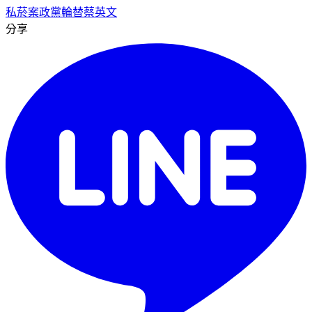
私菸案
政黨輪替
蔡英文
分享