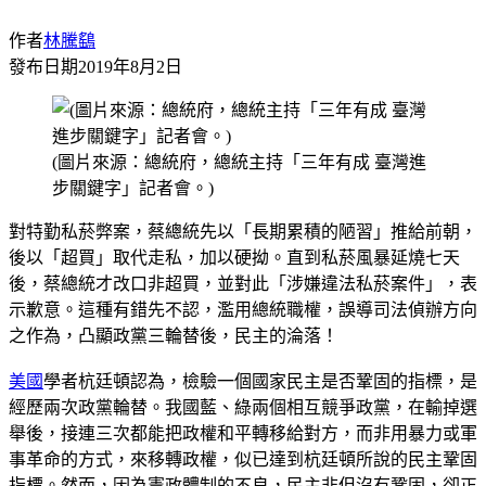
作者
林騰鷂
發布日期
2019年8月2日
(圖片來源：總統府，總統主持「三年有成 臺灣進
步關鍵字」記者會。)
對特勤私菸弊案，蔡總統先以「長期累積的陋習」推給前朝，
後以「超買」取代走私，加以硬拗。直到私菸風暴延燒七天
後，蔡總統才改口非超買，並對此「涉嫌違法私菸案件」，表
示歉意。這種有錯先不認，濫用總統職權，誤導司法偵辦方向
之作為，凸顯政黨三輪替後，民主的淪落！
美國
學者杭廷頓認為，檢驗一個國家民主是否鞏固的指標，是
經歷兩次政黨輪替。我國藍、綠兩個相互競爭政黨，在輸掉選
舉後，接連三次都能把政權和平轉移給對方，而非用暴力或軍
事革命的方式，來移轉政權，似已達到杭廷頓所說的民主鞏固
指標。然而，因為憲政體制的不良，民主非但沒有鞏固，卻正