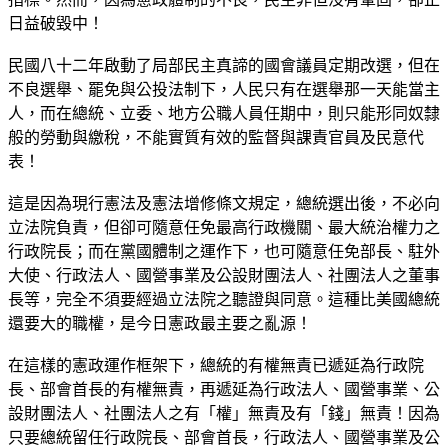
日益破毀中！
民國八十二年啟動了局部民主真諦的國會議員定期改選，但在
不良選舉、罷免與公投法制下，人民只有在選舉那一天能當主
人，而在總統、立委、地方公職人員任期中，則只能形同奴隸
般的勞動與繳稅，不能實質有效的監督與課責官員及民意代
表！
這是因為現行憲法及憲法增修條文規定，總統選出後，不必向
立法院負責，但卻可隨意任免最高行政機關、最大統治權力之
行政院長；而在黨國體制之運作下，也可隨意任免部長、駐外
大使、行政法人、國營事業及公設財團法人、社團法人之董事
長等，完全不須要經過立法院之聽證與同意。這種比美國總統
還要大的職權，是今日憲政最主要之亂源！
在這樣的憲政運作框架下，總統的有權無責已遞延為行政院
長、部會首長的有權無責，再遞延為行政法人、國營事業、公
設財團法人、社團法人之有「權」無責及有「錢」無責！因為
只要總統留任行政院長、部會首長，行政法人、國營事業及公