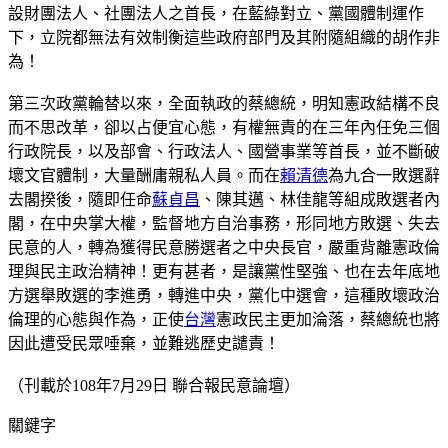
設財團法人、社團法人之首長，在藍綠對立、黨國體制運作
下，立院都無法有效制衡這些政府部門及其附隨組織的胡作非
為！
第三次政黨輪替以來，全面執政的蔡總統，明知憲政結構不良
而不思改革，卻以占便宜心態，有權無責的在三年內任免三個
行政院長，以及部會、行政法人、國營事業等首長，並不斷破
壞文官體制，大量酬庸親私人員。而在
賴清德
為九合一敗選辭
去閣揆後，隨即任命
蘇貞昌
、陳其邁、林佳龍等組成敗選者內
閣，在中央掌大權，監督地方自治事務，形同地方敗選、失去
民意的人，轉為獲得民意勝選者之中央長官，嚴重背離憲政倫
理與民主政治精神！更有甚者，是讓黨性堅強、也在去年底地
方選舉敗選的李進勇，轉進中央，黨化中選會，這種敗壞政治
倫理的心態與作為，正使
台灣
憲政民主更加淪落，蔡總統也將
因此遭受民眾唾棄，並難逃歷史譴責！
（刊載於108年7月29日 聯合報民意論壇）
關鍵字