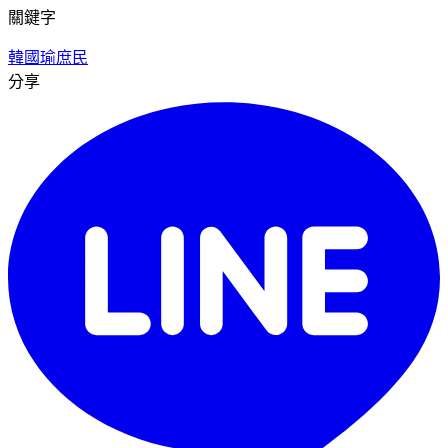
關鍵字
韓國瑜
庶民
分享