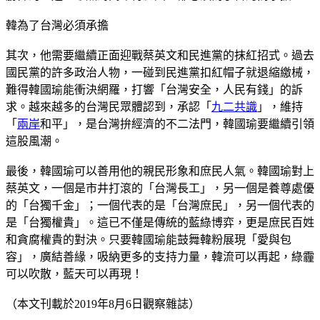
韓為了台灣必須承擔
其次，他需要繼續正面迎戰蔡英文和民進黨的抹紅招式。過去
國民黨的許多政治人物，一碰到民進黨扣紅帽子就退縮繳械，
難得韓國瑜能衝決網羅，打響「台灣安全，人民有錢」的訴
求。越來越多的台灣民眾體認到，承認「
九二共識
」，維持
「
兩岸
和平」，是台灣拚經濟的不二法門，韓國瑜要繼續引領
這股風潮。
最後，韓國瑜可以善用他的親民形象和庶民人氣。韓國瑜對上
蔡英文，一個是市井打滾的「台灣長工」，另一個是養尊處優
的「台獨千金」；一個代表的是「台灣庶民」，另一個代表的
是「台獨權貴」。這已不僅是傳統的藍綠博弈，更是庶民百姓
和貪腐權貴的對決。只要韓國瑜能鼓舞韓粉展現「愛與包
容」，廣結善緣，吸納更多的支持力量，韓流可以再起，綠霾
可以吹散，藍天可以再現！
（本文刊載於2019年8月6日觀察雜誌）