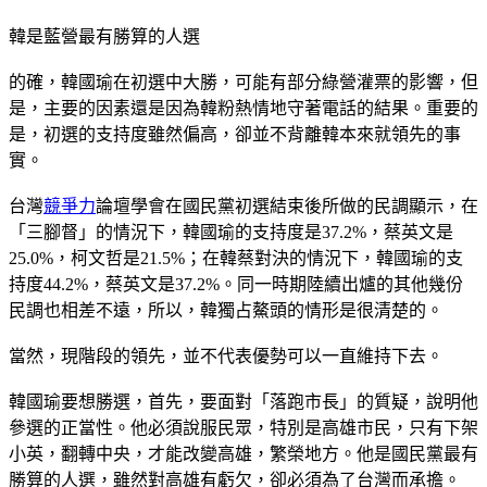
韓是藍營最有勝算的人選
的確，韓國瑜在初選中大勝，可能有部分綠營灌票的影響，但
是，主要的因素還是因為韓粉熱情地守著電話的結果。重要的
是，初選的支持度雖然偏高，卻並不背離韓本來就領先的事
實。
台灣
競爭力
論壇學會在國民黨初選結束後所做的民調顯示，在
「三腳督」的情況下，韓國瑜的支持度是37.2%，蔡英文是
25.0%，柯文哲是21.5%；在韓蔡對決的情況下，韓國瑜的支
持度44.2%，蔡英文是37.2%。同一時期陸續出爐的其他幾份
民調也相差不遠，所以，韓獨占鰲頭的情形是很清楚的。
當然，現階段的領先，並不代表優勢可以一直維持下去。
韓國瑜要想勝選，首先，要面對「落跑市長」的質疑，說明他
參選的正當性。他必須說服民眾，特別是高雄市民，只有下架
小英，翻轉中央，才能改變高雄，繁榮地方。他是國民黨最有
勝算的人選，雖然對高雄有虧欠，卻必須為了台灣而承擔。