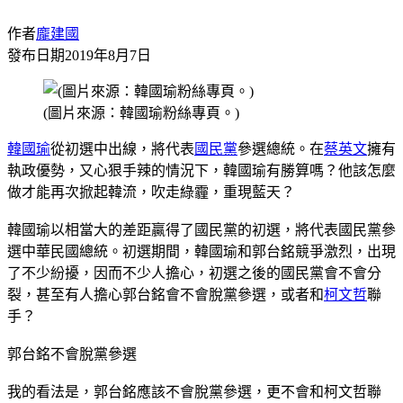
作者
龐建國
發布日期
2019年8月7日
(圖片來源：韓國瑜粉絲專頁。)
韓國瑜
從初選中出線，將代表
國民黨
參選總統。在
蔡英文
擁有
執政優勢，又心狠手辣的情況下，韓國瑜有勝算嗎？他該怎麼
做才能再次掀起韓流，吹走綠霾，重現藍天？
韓國瑜以相當大的差距贏得了國民黨的初選，將代表國民黨參
選中華民國總統。初選期間，韓國瑜和郭台銘競爭激烈，出現
了不少紛擾，因而不少人擔心，初選之後的國民黨會不會分
裂，甚至有人擔心郭台銘會不會脫黨參選，或者和
柯文哲
聯
手？
郭台銘不會脫黨參選
我的看法是，郭台銘應該不會脫黨參選，更不會和柯文哲聯