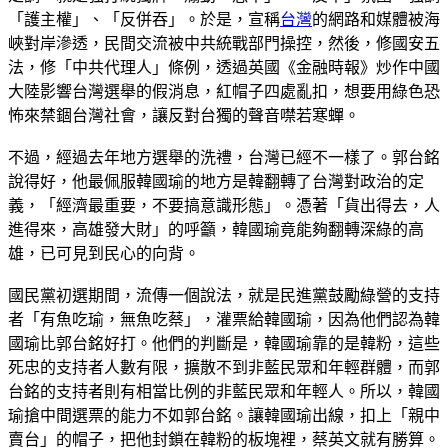
「護主權」、「反併吞」。於是，宣稱
台灣
的網路和媒體被海
峽對岸滲透，民間交流被中共統戰部門操控，然後，修國安五
法，修「中共代理人」條例，透過英國《金融時報》炒作中國
大陸影響台灣選舉的假消息，紅帽子四處亂扣，想要用綠色恐
怖來禁錮台灣社會，讓反對台獨的聲音噤若寒蟬。
不過，經過去年地方選舉的洗禮，台灣已經不一樣了。郭台銘
說得好，他最佩服韓國瑜的地方是韓翻轉了台灣對政治的定
義，「經濟最重要，不要搞意識形態」。憑著「貨出得去，人
進得來，高雄發大財」的呼籲，韓國瑜竟能夠翻轉深綠的高
雄，已可見到民心的向背。
國民黨初選期間，流傳一個說法，就是民進黨鼓勵綠營的支持
者「有魚吃瑜，無魚吃蔡」，灌票給韓國瑜，因為他們認為韓
國瑜比郭台銘好打。他們的判斷是，韓國瑜靠的是韓粉，這些
死忠的支持者人數有限，擴散不到非藍民眾和年輕群體，而郭
台銘的支持者則有相當比例的非藍民眾和年輕人。所以，韓國
瑜搶中間選票的能力不如郭台銘。讓韓國瑜出線，扣上「親中
賣台」的帽子，把他封鎖在韓粉的板塊裡，蔡英文就有勝算。