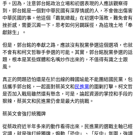
手。因為，注意郭台銘政治立場和初選表現的人應該觀察得
到，郭台銘是一個對中華民國有深厚情感的人，不會做出傷害
中華民國的事。他這個「霸氣總裁」在初選中落敗，難免會有
挫折感，需要沉澱一下，思考如何另闢蹊徑，為這塊土地「奉
獻餘生」。
但是，郭台銘的奉獻之路，應該沒有脫黨參選這個選項，也就
不會有和柯文哲聯手參選的可能。其實，郭台銘脫黨參選的話
題，根本是某些媒體和名嘴炒作出來的，不值得有識之士跟
風。
真正的問題恐怕還是在於出線的韓國瑜能不能團結國民黨，包
括攜手郭台銘，一起面對蔡英文和
民進黨
的圍剿打擊。柯文哲
是否加入戰局雖然還有懸念，可是，論起資源的掌控和手段的
狠辣，蔡英文和民進黨仍會是最大的挑戰。
蔡英文會強打統獨牌
從蔡政府近半年多來的動作看得出來，民進黨的選戰主軸已經
定調，就是強打統獨牌，煽動「恐中」、「反中」氛圍，強調