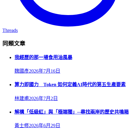
Threads
同類文章
我經歷的那一場食用油風暴
魏國彥
2026年7月16日
算力即國力 Token 如何定義AI時代的第五生產要素
林建甫
2026年7月2日
解構「低級紅」與「極端獨」─尋找兩岸的歷史共鳴箱
黃士修
2026年6月29日