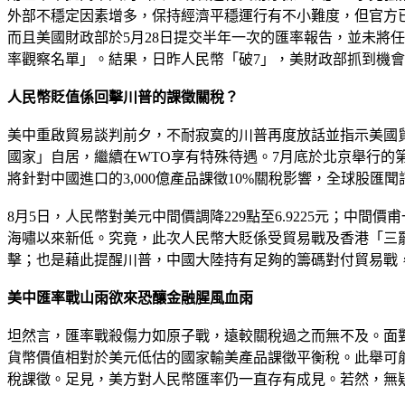
外部不穩定因素增多，保持經濟平穩運行有不小難度，但官方
而且美國財政部於5月28日提交半年一次的匯率報告，並未將
率觀察名單」。結果，日昨人民幣「破7」，美財政部抓到機
人民幣貶值係回擊川普的課徵關稅？
美中重啟貿易談判前夕，不耐寂寞的川普再度放話並指示美國貿易代表
國家」自居，繼續在WTO享有特殊待遇。7月底於北京舉行的
將針對中國進口的3,000億產品課徵10%關稅影響，全球股
8月5日，人民幣對美元中間價調降229點至6.9225元；中間價
海嘯以來新低。究竟，此次人民幣大貶係受貿易戰及香港「三
擊；也是藉此提醒川普，中國大陸持有足夠的籌碼對付貿易戰
美中匯率戰山雨欲來恐釀金融腥風血雨
坦然言，匯率戰殺傷力如原子戰，遠較關稅過之而無不及。面對
貨幣價值相對於美元低估的國家輸美產品課徵平衡稅。此舉可
稅課徵。足見，美方對人民幣匯率仍一直存有成見。若然，無