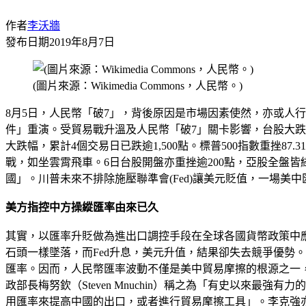
作者
李沃牆
發布日期
2019年8月7日
(圖片來源：Wikimedia Commons，人民幣。)
8月5日，人民幣「破7」，背後原因是市場因素使然，亦或人
件」重演。受貿易戰升溫及人民幣「破7」關卡影響，台股大跌125點
大跌幅，累計4個交易日已跌逾1,500點。標普500指數重挫87.3
戰，如坐雲霄飛車。6日台股開盤亦重挫逾200點，亞股全盤
國」。川普未來不排除施壓聯準會(Fed)讓美元貶值，一場美
美方指控中方操縱匯率由來已久
其實，以匯率升貶做為進出口調控手段在全球各國貨幣政策中應是
石頭一樣墜落，而Fed升息，美元升值，結果卻失去競爭優勢。財政
匯率。因而，人民幣匯率波動不僅是美中貿易摩擦的根源之一
政部長梅努欽（Steven Mnuchin）稱之為「有史以來
用匯率來提高中國的出口，或者進行貿易摩擦工具」。李克強亦於