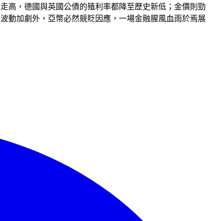
債也走高，德國與英國公債的殖利率都降至歷史新低；金價則勁
股市波動加劇外，亞幣必然競貶因應，一場金融腥風血雨於焉展