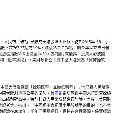
人民幣「破7」已釀成全球股匯大屠殺，彷如2015年「811事
67.27點或2.9%，跌至25,717.74點，創今年以來單日最
，美股恐慌指數VIX上漲至24.59，為7個月來最高，投資人心驚膽
」和「匯率操縱」，美財政部立即將中國大陸列為「貨幣操縱
控中國大陸及歐盟「操縱匯率，並壓低利率」；他形容人民幣像
值為中國大陸創造不公平的優勢，
美國
正密切觀察中國人行是否操縱
府高級別磋商中，特別針對人民幣議題進行討論。會後，美國財
初的二會記者會上指出，「中國絕不會把匯率用於競爭的目的，也不會
陸經濟在2019年上半年仍平穩運行，保持在合理區間。儘管經濟