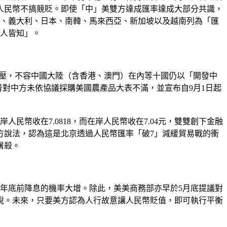
人民幣不搞競貶。即使「中」美雙方達成匯率達成大部分共識，
蘭、義大利、日本、南韓、馬來西亞、新加坡以及越南列為「匯
路人皆知」。
TO）施壓，不容中國大陸（含香港、澳門）在內等十國仍以「開發中
普對中方未依協議採購美國農產品大表不滿，並宣布自9月1日起
岸人民幣收在7.0818，而在岸人民幣收在7.04元，雙雙創下金融
方說法，認為這是北京透過人民幣匯率「破7」減緩貿易戰的衝
屠殺。
及年底前降息的機率大增。除此，美美商務部亦早於5月底提議對
稅。未來，只要美方認為人行故意讓人民幣貶值，即可執行平衡