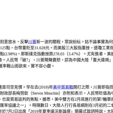
行刻意放水，反擊
川普
新一波的關稅，眾說紛紜。姑不論事實為何，
，台幣重貶至31.628元。而美股三大股指重挫，道瓊工業指數下跌7
1點(2.98%)，那斯達克指數挫跌278.03（3.47%）。尤有進者
皆綠。人民幣「破7」，川普聞聲震怒，認為中國大陸「重大違規
中匯率戰山雨欲來，實不容小覷。
司空見慣。早在去(2018)年
美中貿易戰
開打之際，川普即指
部長梅努欽（Steven Mnuchin）亦附和表示，人民幣貶
，也是貿易談判的焦點。據悉，美中雙方在2月底進行的第7輪華
最強有力的匯率協議之一」。時隔數日，大陸人行行長易綱則在3月
7月2日出席「2019年夏季達沃斯論壇」開幕式致詞時說，大