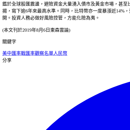
鑑於全球股匯震盪，避險資金大量湧入債市及黃金市場，甚至比
揚，寫下逾6年來最高水準。同時，比特幣亦一度暴漲近14%
開。投資人務必做好風險控管，方能化險為夷。
(本文刊於2019年8月6日東森雲論)
關鍵字
美中匯率戰
匯率觀察名單
人民幣
分享