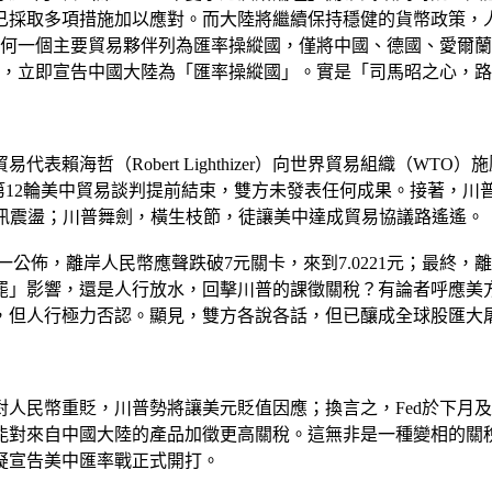
已採取多項措施加以應對。而大陸將繼續保持穩健的貨幣政策，
任何一個主要貿易夥伴列為匯率操縱國，僅將中國、德國、愛爾
會，立即宣告中國大陸為「匯率操縱國」。實是「司馬昭之心，
賴海哲（Robert Lighthizer）向世界貿易組織（W
第12輪美中貿易談判提前結束，雙方未發表任何成果。接著，川
匯聞訊震盪；川普舞劍，橫生枝節，徒讓美中達成貿易協議路遙遙。
甫一公佈，離岸人民幣應聲跌破7元關卡，來到7.0221元；最終，離
罷」影響，還是人行放水，回擊川普的課徵關稅？有論者呼應美
，但人行極力否認。顯見，雙方各說各話，但已釀成全球股匯大
人民幣重貶，川普勢將讓美元貶值因應；換言之，Fed於下月
能對來自中國大陸的產品加徵更高關稅。這無非是一種變相的關
疑宣告美中匯率戰正式開打。