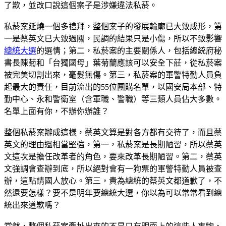
了歉，並改口說這個案子是涉嫌違法私菸。
私菸案延燒一個多禮拜，整個案子的發展輪廓已大致成形，第
一是蔡英文已大致過關，民調的結果只是小傷，所以不致影響
總統大選
的選情；第二，私菸案的主要關係人，包括總統府秘
書長陳菊和「台獨國母」葉菊蘭應該可以安全下莊，從私菸案
被完美切割出來，毫髮無傷。第三，私菸案的軍警特勤人員負
起最大的責任，目前流出的55位團購名單，以國安局本部、特
勤中心、永和警衛室（含軍職、警職）等三類人員佔大多數。
名單上面有你，不辦你辦誰？
整個私菸案辦成這樣，蔡英文算是對各方都有交待了，而且蔡
英文的理由還相當堅強，第一，私菸案是長期陋習，所以蔡英
文這次是擔任改革者的角色，要來改革長期陋習。第二，蔡英
文強調會查辦到底，所以絕對會有一狗票的軍警特勤人員被查
辦，這點請國人放心。第三，貴為總統的蔡英文都道歉了，不
然還要怎樣？要不是明年要總統大選，你以為可以常常看到總
統出來道歉嗎？