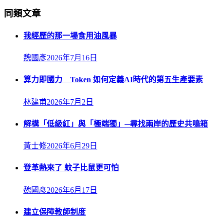
同類文章
我經歷的那一場食用油風暴
魏國彥
2026年7月16日
算力即國力 Token 如何定義AI時代的第五生產要素
林建甫
2026年7月2日
解構「低級紅」與「極端獨」─尋找兩岸的歷史共鳴箱
黃士修
2026年6月29日
登革熱來了 蚊子比鼠更可怕
魏國彥
2026年6月17日
建立保障教師制度