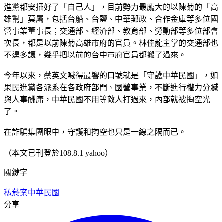
進黨都安插好了「自己人」，目前勢力最龐大的以陳菊的「高
雄幫」莫屬，包括台船、台鹽、中華郵政、合作金庫等多位國
營事業董事長；交通部、經濟部、教育部、勞動部等多位部會
次長，都是以前陳菊高雄市府的官員。林佳龍主掌的交通部也
不遑多讓，幾乎把以前的台中市府官員都搬了過來。
今年以來，蔡英文喊得最響的口號就是「守護中華民國」，如
果民進黨各派系在各政府部門、國營事業，不斷進行權力分贓
與人事酬庸，中華民國不用等敵人打過來，內部就被掏空光
了。
在詐騙集團眼中，守護和掏空也只是一線之隔而已。
（本文已刊登於108.8.1 yahoo）
關鍵字
私菸案
中華民國
分享