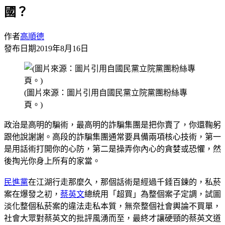
國？
作者
高順德
發布日期
2019年8月16日
(圖片來源：圖片引用自國民黨立院黨團粉絲專
頁。)
政治是高明的騙術，最高明的詐騙集團是把你賣了，你還鞠躬
跟他說謝謝。高段的詐騙集團通常要具備兩項核心技術，第一
是用話術打開你的心防，第二是操弄你內心的貪婪或恐懼，然
後掏光你身上所有的家當。
民進黨
在江湖行走那麼久，那個話術是經過千錘百鍊的，私菸
案在爆發之初，
蔡英文
總統用「超買」為整個案子定調，試圖
淡化整個私菸案的違法走私本質，無奈整個社會輿論不買單，
社會大眾對蔡英文的批評風湧而至，最終才讓硬頸的蔡英文道