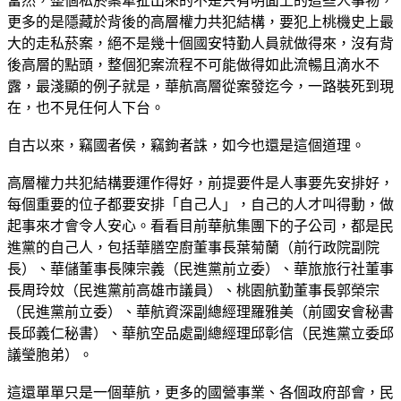
當然，整個私菸案牽扯出來的不是只有明面上的這些人事物，
更多的是隱藏於背後的高層權力共犯結構，要犯上桃機史上最
大的走私菸案，絕不是幾十個國安特勤人員就做得來，沒有背
後高層的點頭，整個犯案流程不可能做得如此流暢且滴水不
露，最淺顯的例子就是，華航高層從案發迄今，一路裝死到現
在，也不見任何人下台。
自古以來，竊國者侯，竊鉤者誅，如今也還是這個道理。
高層權力共犯結構要運作得好，前提要件是人事要先安排好，
每個重要的位子都要安排「自己人」，自己的人才叫得動，做
起事來才會令人安心。看看目前華航集團下的子公司，都是民
進黨的自己人，包括華膳空廚董事長葉菊蘭（前行政院副院
長）、華儲董事長陳宗義（民進黨前立委）、華旅旅行社董事
長周玲妏（民進黨前高雄市議員）、桃園航勤董事長郭榮宗
（民進黨前立委）、華航資深副總經理羅雅美（前國安會秘書
長邱義仁秘書）、華航空品處副總經理邱彰信（民進黨立委邱
議瑩胞弟）。
這還單單只是一個華航，更多的國營事業、各個政府部會，民