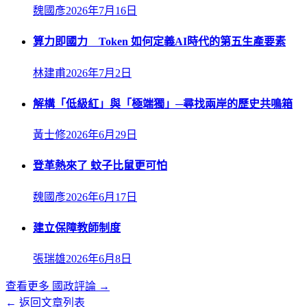
魏國彥
2026年7月16日
算力即國力 Token 如何定義AI時代的第五生產要素
林建甫
2026年7月2日
解構「低級紅」與「極端獨」─尋找兩岸的歷史共鳴箱
黃士修
2026年6月29日
登革熱來了 蚊子比鼠更可怕
魏國彥
2026年6月17日
建立保障教師制度
張瑞雄
2026年6月8日
查看更多
國政評論
→
← 返回文章列表