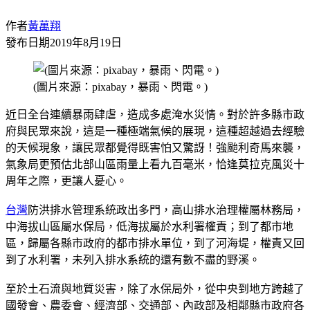
作者
黃萬翔
發布日期
2019年8月19日
(圖片來源：pixabay，暴雨、閃電。)
近日全台連續暴雨肆虐，造成多處淹水災情。對於許多縣市政
府與民眾來說，這是一種極端氣候的展現，這種超越過去經驗
的天候現象，讓民眾都覺得既害怕又驚訝！強颱利奇馬來襲，
氣象局更預估北部山區雨量上看九百毫米，恰逢莫拉克風災十
周年之際，更讓人憂心。
台灣
防洪排水管理系統政出多門，高山排水治理權屬林務局，
中海拔山區屬水保局，低海拔屬於水利署權責；到了都市地
區，歸屬各縣市政府的都市排水單位，到了河海堤，權責又回
到了水利署，未列入排水系統的還有數不盡的野溪。
至於土石流與地質災害，除了水保局外，從中央到地方跨越了
國發會、農委會、經濟部、交通部、內政部及相鄰縣市政府各