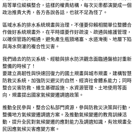
局等單位縱橫整合，這樣的權責結構，每次災患都演變成一個
政治推責大秀，各方各說各話，也就不足為怪了。
區域水系的排水系統規畫與治理，不僅要仰賴相關單位整體合
作做好系統規畫外，在平時還要作好疏浚、疏通與維護管理，
以確保管路的暢通，避免產生瓶頸堵塞、水道淹衝、地層下陷
與海水倒灌的複合性災害。
我們過去的防災系統、經驗與排水防洪觀念面臨通盤檢討重新
整備的時候了！
要建立高韌性與快速回復力的國土規畫與城市規畫，建構智慧
防救災系統，加強防災避災的自然、經濟社會體系能力；同時
整合災害防救、維生基礎設施、水資源管理、土地使用等面
向，規畫提出國家氣候變遷調適政策。
推動全民參與，整合公私部門資源，參與防救災決策與行動，
整備地方氣候變遷調適方案。及推動氣候變遷的教育訓練活
動，提升全民對氣候變遷的應對能力及調適知識，有效規畫全
民因應氣候災害應變方案。