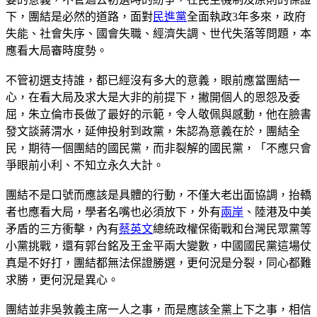
下，團結是必然的道路，面對
民進黨
全面執政3年多來，政府
失能、社會失序、國會失職、經濟失調、世代失落等問題，本
應看大局審時度勢。
不管初選支持誰，都已經沒有多大的意義，眼前應當團結一
心，在看大局及求大是大非的前提下，撇開個人的恩怨及委
屈，朱立倫市長做了最好的示範，令人敬佩與感動，他在臉書
發文談蔣渭水，延伸投射到政黨，朱認為意義在於，團結全
民，期待一個團結的國民黨，而非裂解的國民黨，「不應只會
爭眼前小利、不知立永久大計。
團結不是口號而應該是具體的行動，不僅大老出面協調，抬轎
者也應看大局，學者名嘴也必須放下，外有
兩岸
、陸港及中美
矛盾的三方衝擊，內有
蔡英文
總統政權保衛戰和台灣民眾黨等
小黨挑戰，還有郭台銘及王金平兩大變數，中國國民黨這場仗
真是不好打，團結都無法保證勝選，更何況是分裂，同心都難
求勝，更何況是異心。
團結並非吳敦義主席一人之事，而是應該全黨上下之事，相信