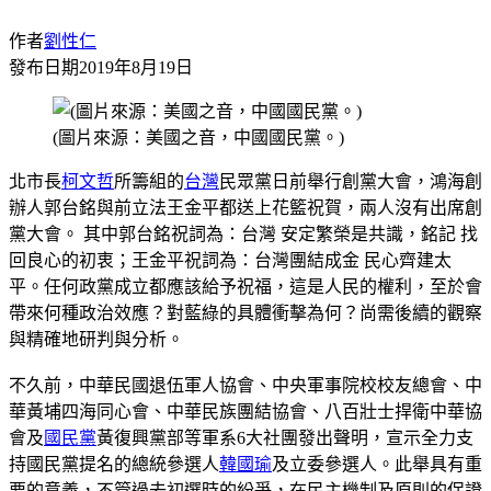
作者
劉性仁
發布日期
2019年8月19日
(圖片來源：美國之音，中國國民黨。)
北市長
柯文哲
所籌組的
台灣
民眾黨日前舉行創黨大會，鴻海創
辦人郭台銘與前立法王金平都送上花籃祝賀，兩人沒有出席創
黨大會。 其中郭台銘祝詞為：台灣 安定繁榮是共識，銘記 找
回良心的初衷；王金平祝詞為：台灣團結成金 民心齊建太
平。任何政黨成立都應該給予祝福，這是人民的權利，至於會
帶來何種政治效應？對藍綠的具體衝擊為何？尚需後續的觀察
與精確地研判與分析。
不久前，中華民國退伍軍人協會、中央軍事院校校友總會、中
華黃埔四海同心會、中華民族團結協會、八百壯士捍衛中華協
會及
國民黨
黃復興黨部等軍系6大社團發出聲明，宣示全力支
持國民黨提名的總統參選人
韓國瑜
及立委參選人。此舉具有重
要的意義，不管過去初選時的紛爭，在民主機制及原則的保證