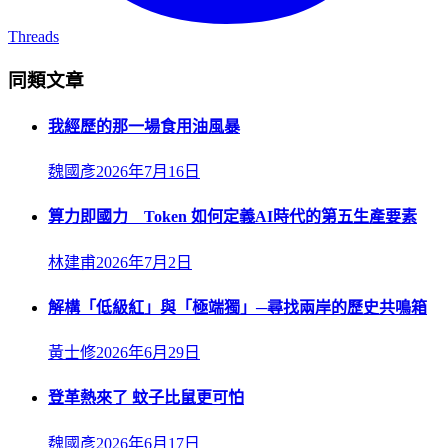
Threads
同類文章
我經歷的那一場食用油風暴
魏國彥
2026年7月16日
算力即國力 Token 如何定義AI時代的第五生產要素
林建甫
2026年7月2日
解構「低級紅」與「極端獨」─尋找兩岸的歷史共鳴箱
黃士修
2026年6月29日
登革熱來了 蚊子比鼠更可怕
魏國彥
2026年6月17日