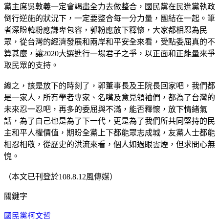
黨主席吳敦義一定會竭盡全力去做整合，國民黨在民進黨執政
倒行逆施的狀況下，一定要整合每一分力量，團結在一起。筆
者深盼韓粉應謙卑包容，郭粉應放下釋懷，大家都相忍為民
眾，從台灣的經濟發展和兩岸和平安全來看，受點委屈真的不
算甚麼，讓2020大選進行一場君子之爭，以正面和正能量來爭
取民眾的支持。
總之，該是放下的時刻了，郭董事長及王院長回家吧，我們都
是一家人，所有學者專家、名嘴及意見領袖們，都為了台灣的
未來忍一忍吧，再多的委屈與不滿，能否釋懷，放下情緒氣
話，為了自己也是為了下一代，更是為了我們所共同堅持的民
主和平人權價值，期盼全黨上下都能眾志成城，友黨人士都能
相忍相敬，從歷史的洪流來看，個人如過眼雲煙，但求問心無
愧。
（本文已刊登於108.8.12風傳媒）
關鍵字
國民黨
柯文哲