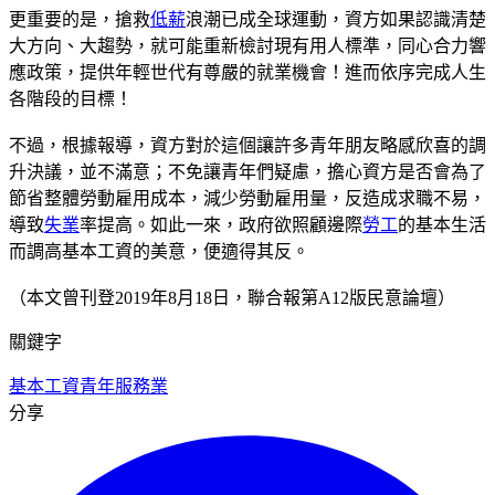
更重要的是，搶救
低薪
浪潮已成全球運動，資方如果認識清楚
大方向、大趨勢，就可能重新檢討現有用人標準，同心合力響
應政策，提供年輕世代有尊嚴的就業機會！進而依序完成人生
各階段的目標！
不過，根據報導，資方對於這個讓許多青年朋友略感欣喜的調
升決議，並不滿意；不免讓青年們疑慮，擔心資方是否會為了
節省整體勞動雇用成本，減少勞動雇用量，反造成求職不易，
導致
失業
率提高。如此一來，政府欲照顧邊際
勞工
的基本生活
而調高基本工資的美意，便適得其反。
（本文曾刊登2019年8月18日，聯合報第A12版民意論壇）
關鍵字
基本工資
青年
服務業
分享