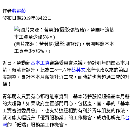
作者
戴遐齡
發布日期
2019年8月22日
(圖片來源：苦勞網(攝影:張智琦)，勞團呼籲基本
工資至少漲5%。)
近日，勞動部
基本工資
審議委員會決議，預計明年開始基本月
薪、時薪皆調升，此為二○一六年
蔡英文
政府執政以來的第四
度調整，累計基本月薪調升近二成，而時薪也有超過三成的升
幅！
青年朋友只要有心都可能察覺到，基本時薪漲幅超過基本月薪
的大趨勢！如果政府主管部門用心，包括產、官、學的「基本
工資審議委員會」，也支持這種相對有利於青年朋友的作法，
就可能大幅提升「優質服務業」的工作機會，成功化解充斥
台
灣
的「低端」服務業工作機會。