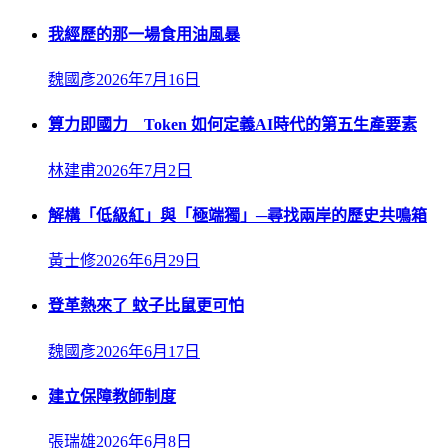
我經歷的那一場食用油風暴
魏國彥
2026年7月16日
算力即國力 Token 如何定義AI時代的第五生產要素
林建甫
2026年7月2日
解構「低級紅」與「極端獨」─尋找兩岸的歷史共鳴箱
黃士修
2026年6月29日
登革熱來了 蚊子比鼠更可怕
魏國彥
2026年6月17日
建立保障教師制度
張瑞雄
2026年6月8日