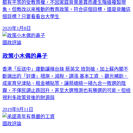
都有平等的受教育權，不因家庭背景差異而產生階級複製現
象。但教改以來推動的教育政策，符合這個目標，還是背離這
個目標？只要看看台大學生
2020年1月8日
國政評論
政策小木偶的鼻子
香港「反送中」運動讓辣台妹 蔡英文 撿到槍，加上蘇內閣不
斷端出的「好康」措施，減稅、調漲 基本工資 、觀光補助、
成家育兒津貼、租金補貼等，讓蔡總統一掃九合一敗選的陰
霾，不僅民調止跌回升，甚至大選預測也有勝選的可能。但檢
視利多政策背後的財源與
2019年9月11日
國政評論