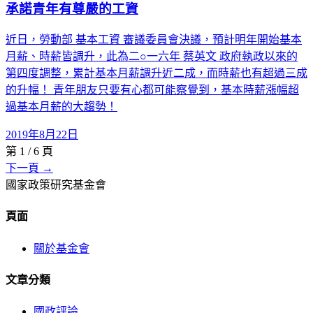
承諾青年有尊嚴的工資
近日，勞動部 基本工資 審議委員會決議，預計明年開始基本
月薪、時薪皆調升，此為二○一六年 蔡英文 政府執政以來的
第四度調整，累計基本月薪調升近二成，而時薪也有超過三成
的升幅！ 青年朋友只要有心都可能察覺到，基本時薪漲幅超
過基本月薪的大趨勢！
2019年8月22日
第
1
/
6
頁
下一頁 →
國家政策研究基金會
頁面
關於基金會
文章分類
國政評論