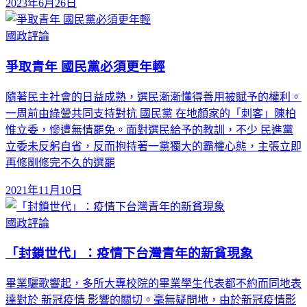
2023年6月26日
國政評論
爭取青年 國民黨必須更年輕
隨著民主社會的日益成熟，選民漸漸懂得善用被賦予的權利。
一周前由綠營共同支持對抗 國民黨 在地顏家的「刺客」陳柏
惟立委，慘遭無情罷免。面對選民給予的教訓，不少 民進黨
立委未反躬自省，反而抱持著一黨獨大的霸權心態，主張立即
再修剛修完不久的選罷
2021年11月10日
國政評論
「封鎖世代」：疫情下台灣青年的新貧現象
畢業驪歌響起，多所大專校院的畢業學生代表都不約而同地表
達對於 新冠疫情 影響的關切。毫無疑問地，由於新冠疫情影