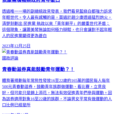
侯康需填補蔡政府青年破口
透過唯一一場的副總統政見發表，我們看見藍綠白都強力訴求
年輕世代。令人最有感觸的是，莫過於趙少康透過猛烈炮火，
清楚刻劃出 民進黨 執政以來「青年躺平」的嚴重世代矛盾；
這個現象，讓蕭美琴無論如何極力辯駁，也只會讓對不起年輕
人的民進黨顯得更為蒼白
2023年12月25日
國政評論
青春動滋券真能鼓勵青年運動？！
體育署規劃每年常態性發放16至22歲約165萬的國民每人每年
500元青春動滋券，鼓勵青年族群做運動、看比賽，立意良
好，但可能只是錦上添花，無法有效促進青年們參與運動。因
為該券適用對象16至22歲的族群，不論男女平常有做運動的人
口比例已經是所