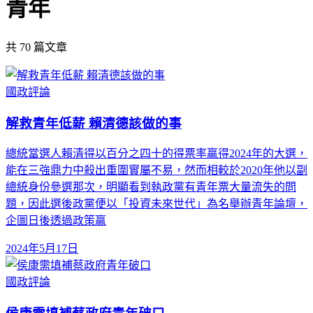
青年
共
70
篇文章
國政評論
解救青年低薪 賴清德該做的事
總統當選人賴清得以百分之四十的得票率贏得2024年的大選，
能在三強鼎力中殺出重圍實屬不易，然而相較於2020年他以副
總統身份參選那次，明顯看到執政黨有青年票大量流失的問
題，因此選後政黨便以「投資未來世代」為名舉辦青年論壇，
企圖日後透過政策贏
2024年5月17日
國政評論