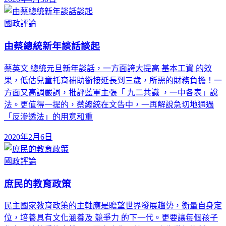
國政評論
由蔡總統新年談話談起
蔡英文 總統元旦新年談話，一方面誇大提高 基本工資 的效
果，低估兒童托育補助銜接延長到三歲，所需的財務負擔！一
方面又高調嚴詞，批評藍軍主張「 九二共識 ，一中各表」說
法。更值得一提的，蔡總統在文告中，一再解說急切地通過
「反滲透法」的用意和重
2020年2月6日
國政評論
庶民的教育政策
民主國家教育政策的主軸應是瞻望世界發展趨勢，衡量自身定
位，培養具有文化涵養及 競爭力 的下一代。更要讓每個孩子