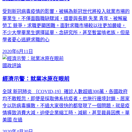
受到新冠病毒疫情的影響，被稱為新冠世代將投入就業市場的
畢業生，不僅面臨職缺驟減，還要與長期 失業 青年、被解雇
勞工 競爭，求職更顯困難。面對求職市場較以往更加嚴峻，
不少大學畢業生選擇延畢、念研究所，甚至暫當啃老族，但是
學者憂心逃避求職的心
2020年6月11日
國政評論
經濟示警：就業冰原在眼前
全球 新冠肺炎 （COVID-19）確診人數超過300萬，各國政府
均不敢輕忽，即便是採取佛系抗疫者，也施行邊境封鎖、居家
令以防病毒擴散，不過大家很快的都發現了一個問題，就是疫
情導致消費大減，迫使企業縮工時、減薪，甚至裁員因應。單
美國 在過
2020年4月30日