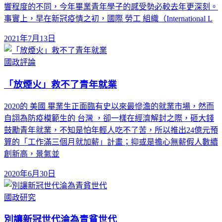
響程度的不同，今年畢業青年學子的感受勢必較去年更深刻。
事實上，早在新冠疫情之初，國際 勞工 組織（International L
2021年7月13日
國政評論
「放煙火」救不了青年就業
2020的 美國 畢業生正面臨有史以來最慘澹的就業市場，然而
自詡為防疫模範生的 台灣 ，卻一樣在經濟解封之際，砸大錢
鼓勵青年就業，不知是怕年輕人吃不了苦，所以推出24億元預
算的「工作滿三個月就加薪」計畫；抑或是擔心無薪假人數續
創新高，景氣並
2020年6月30日
國政研究
別讓新冠世代淪為青貧世代