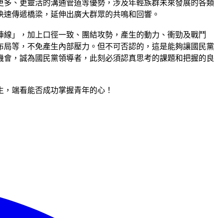
更多、更靈活的溝通管道等優勢，涉及年輕族群未來發展的各類
快速傳遞橋梁，延伸出廣大群眾的共鳴和回響。
陣線」，加上口徑一致、團結攻勢，產生的動力、衝勁及戰鬥
布局等，不免產生內部壓力。但不可否認的，這是能夠讓國民黨
機會，誠為國民黨領導者，此刻必須認真思考的課題和把握的良
生，端看能否成功掌握青年的心！