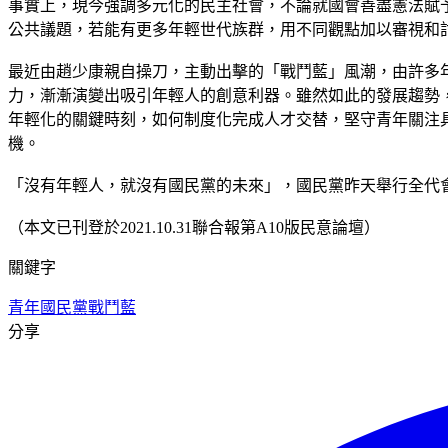
事實上，現今強調多元化的民主社會，不論就國會善盡憲法賦
公共議題，若能有更多年輕世代族群，用不同觀點加以審視和
最近由趙少康親自操刀，主動出擊的「戰鬥藍」風潮，由許多
力，漸漸演變出吸引年輕人的創意利器。雖然如此的發展趨勢
年輕化的關鍵時刻，如何制度化完成人才交替，堅守青年關注
機。
「沒有年輕人，就沒有國民黨的未來」，國民黨昨天舉行全代
（本文已刊登於2021.10.31聯合報第A10版民意論壇）
關鍵字
青年
國民黨
戰鬥藍
分享