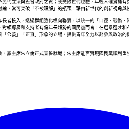
予民代立法與監督政府之責；或受限世代經驗，年輕人確實擁有
討論，當可突破「不被理解」的瓶頸，藉由新世代的創新視角與
年長者投入，透過群組強化橫向聯繫，以統一的「口徑、戰術、
，對領導層和支持者有偏年長趨勢的國民黨而言，在選舉選才和
具「公義」「正直」形象的立場，提供青年全力以赴參與政治的
會，黨主席朱立倫正式宣誓就職；朱主席能否實現國民黨順利重