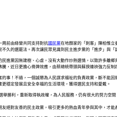
一周前由綠營共同支持對抗
國民黨
在地顏家的「刺客」陳柏惟立
完不久的選罷法。再次讓民眾見識到民主進步黨的「進步」與「
的民進黨因無建樹、心虛，沒有大動作炒熱選情，以致許多離鄉
沸騰，近日更擔心骨牌效應，由蔡總統帶頭與蘇揆連袂強力反制
奮的事！不過，一個誠懇為人民謀求福祉的負責政黨，斷不能因
建更穩定發展且安全幸福的生活環境，獲得選民支持和愛戴。
年選舉勝利，重新取得執政權，為人民服務，仍有很大的努力空間
朋友絕對友善的民主政黨，吸引更多的熱血青年參與其中，才能