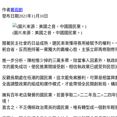
作者
戴遐齡
發布日期
2021年11月10日
(圖片來源：美國之音，中國國民黨。)
隨著民主社會的日益成熟，選民漸漸懂得善用被賦予的權利。
躬自省，反而抱持著一黨獨大的霸權心態，主張立即再修剛修
進一步分析，陳柏惟少掉的三萬多票，除當事人因素外，執政
次的罷免成功，使民進黨間接受創，相信執政黨已感受到民怨
反觀長期處在低潮的國民黨，這次罷免案勝利，可算是相當興
全面調整政黨的組成和運作模式，才能帶領全民開創新局，構
擁有百年老店聲譽的國民黨，若要爭取二○二二年及二○二四
境！
直言之，不乏傳統政治菁英的國民黨，唯有轉型成一個對年輕