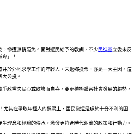
委，慘遭無情罷免。面對選民給予的教訓，不少
民進黨
立委未反
謙卑」！
背井於外地求學工作的年輕人，未返鄉投票，亦是一大主因。這
四大公投。
競爭政黨失民心或敗壞而自喜，要更積極體察社會發展的趨勢，
！尤其在爭取年輕人的選票上，國民黨還是處於十分不利的困
產生理念和經驗的傳承，激發更符合時代潮流的政策和行動力。