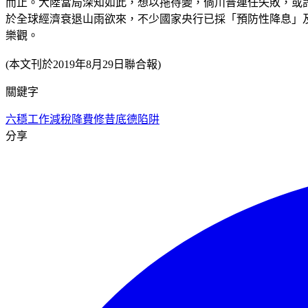
而止。大陸當局深知如此，想以拖待變，倘川普連任失敗，或
於全球經濟衰退山雨欲來，不少國家央行已採「預防性降息」
樂觀。
(本文刊於2019年8月29日聯合報)
關鍵字
六穩工作
減稅降費
修昔底德陷阱
分享