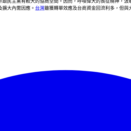
許跟民主黨有較大的協商空間。因而，呼喚偉大的長征精神，汲
及擴大內需因應。
台灣
雖獲轉單效應及台商資金回流利多，但與