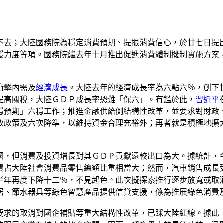
不去；大陸國務院為穩定消費預期、提振消費信心，於廿七日提
援力度等項。國務院繼去年十月推出促進消費體制機制實施方案
衝擊內需及
經濟成長
。大陸去年的經濟成長率為六點六％，創下
提高關稅，大陸ＧＤＰ成長率恐難「保六」。有鑑於此，
習近平
穩預期」六穩工作；推進金融供給側結構性改革，並要求對財政
政政策及六次降準，以維持資金合理充裕外；再者就是積極地擴
國，但消費及投資增長對其ＧＤＰ貢獻遠較出口為大。據統計，
費占大陸社會消費品零售總額比重相當大；然而，汽車銷售成長
半年再度下降十二％，不見起色。此次擬探索推行逐步放寬或取
居、節水器具等綠色智慧產品提供信貸支援，係為推展綠色消費
要求的取消對國企補貼等重大結構性改革，已踩大陸紅線。據此