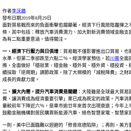
作者
李沃牆
發布日期
2019年8月29日
面對貿易戰而來的負面衝擊愈趨顯著，經濟下行風險陰霾揮之
條，其中包括：釋放汽車消費潛力、加大對新消費領域金融支
為有二點重要意涵，值得關注。
一、經濟下行壓力與日俱增
：貿易戰不僅影響進出口貿易，也
水準，但第二季卻跌至六點二％。經濟學家預估，若
川普
全面
擦，全面做好「穩就業、穩金融、穩外貿、穩外資、穩投資、
續採取「逆周期」調節政策，除了大規模的「減稅降費」之財
成長的貢獻力度。
二、擴大內需，提升汽車消費是關鍵
：大陸雖是全球最大貿易
費，讓消費成為經濟重要引擎」業已成為既定的政策。汽車消
量較前年下降近六％，是車市逾廿年來首次出現衰退；今年上
鼓勵金融機構對居民購買新能源汽車、綠色智慧家電、智慧家
一則，美中已面臨難以迴避的「修昔底德陷阱」；再則，美方