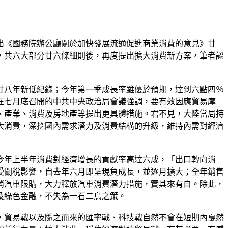
出《國務院辦公廳關於加快發展流通促進商業消費的意見》廿
，共六大部分廿六條細則後，再度提出擴大消費新方案，筆者認
廿八年新低紀錄；今年第一季成長率雖優於預期，達到六點四％
在七月底召開的中共中央政治局會議強調，要有效因應貿易摩
、產業、消費及房地產等提出更具體措施。君不見，大陸當局持
大消費，深挖國內需求潛力及消費結構的升級，維持內需對經濟
今年上半年消費對經濟增長的貢獻率高達六成，「出口轉向消
受關稅影響，自去年六月即呈現負成長，並逐月擴大；全年銷售
消汽車限購，大力釋放汽車消費潛力措施，實其來有自。除此，
及綠色金融，不失為一石二鳥之策。
，貿易戰以及隨之而來的匯率戰、科技戰自然不會在短期內戛然