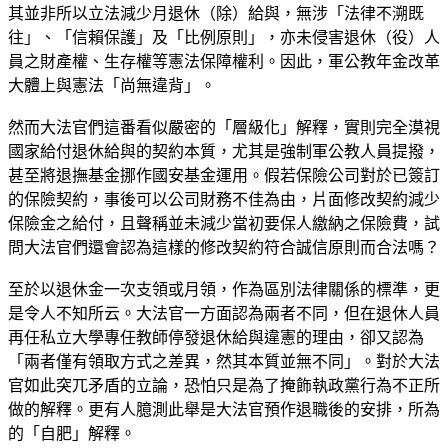
其並非所以立法減少月退休（除）給與，無涉「法律不溯既
往」、「信賴保護」及「比例原則」，亦未侵害退休（役）人
員之財產權、生存權等憲法保障權利。因此，軍公教年金改革
大體上與憲法「尚無違背」。
然而大法官們這番看似嚴密的「層級化」解釋，實則完全漠視
國家給付退休給與的契約本質，尤其是強制軍公教人員提撥，
甚至將退撫基金挪作國安基金運用。假若保險公司對於已簽訂
的保險契約，事後可以公司財務不佳為由，片面修改契約減少
保險金之給付，且聲稱並未減少當初要保人繳納之保險費，試
問大法官們還會認為這樣的修改契約符合誠信原則而合法嗎？
至於以退休金一次支領或月領，作為區別法律關係的標準，更
是令人不知所云。大法官一方面認為兩者不同，但在退休人員
再任私立大學專任教師停發退休給與違憲的理由，卻又認為
「兩者僅有領取方式之差異，然其本質並無不同」。對於大法
官如此突兀矛盾的立論，恐怕只是為了掩飾執政黨行為不正所
做的解釋。更有人臆測此舉是大法官預作退職後的安排，所為
的「自肥」解釋。