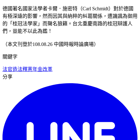
德國著名國家法學者卡爾．施密特（Carl Schmidt）對於德國
有極深遠的影響，然而因其與納粹的糾葛關係，遭譏諷為御用
的「桂冠法學家」而聲名狼籍。台北重慶南路的桂冠辯護人
們，豈能不以此為鑑！
（本文刊登於108.08.26 中國時報時論廣場）
關鍵字
法官造法
釋憲
年金改革
分享