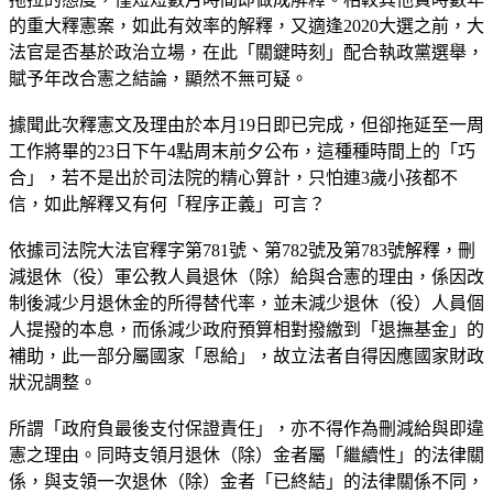
的重大釋憲案，如此有效率的解釋，又適逢2020大選之前，大
法官是否基於政治立場，在此「關鍵時刻」配合執政黨選舉，
賦予年改合憲之結論，顯然不無可疑。
據聞此次釋憲文及理由於本月19日即已完成，但卻拖延至一周
工作將畢的23日下午4點周末前夕公布，這種種時間上的「巧
合」，若不是出於司法院的精心算計，只怕連3歲小孩都不
信，如此解釋又有何「程序正義」可言？
依據司法院大法官釋字第781號、第782號及第783號解釋，刪
減退休（役）軍公教人員退休（除）給與合憲的理由，係因改
制後減少月退休金的所得替代率，並未減少退休（役）人員個
人提撥的本息，而係減少政府預算相對撥繳到「退撫基金」的
補助，此一部分屬國家「恩給」，故立法者自得因應國家財政
狀況調整。
所謂「政府負最後支付保證責任」，亦不得作為刪減給與即違
憲之理由。同時支領月退休（除）金者屬「繼續性」的法律關
係，與支領一次退休（除）金者「已終結」的法律關係不同，