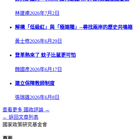
林建甫
2026年7月2日
解構「低級紅」與「極端獨」─尋找兩岸的歷史共鳴箱
黃士修
2026年6月29日
登革熱來了 蚊子比鼠更可怕
魏國彥
2026年6月17日
建立保障教師制度
張瑞雄
2026年6月8日
查看更多
國政評論
→
← 返回文章列表
國家政策研究基金會
頁面