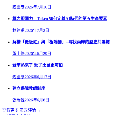
魏國彥
2026年7月16日
算力即國力 Token 如何定義AI時代的第五生產要素
林建甫
2026年7月2日
解構「低級紅」與「極端獨」─尋找兩岸的歷史共鳴箱
黃士修
2026年6月29日
登革熱來了 蚊子比鼠更可怕
魏國彥
2026年6月17日
建立保障教師制度
張瑞雄
2026年6月8日
查看更多
國政評論
→