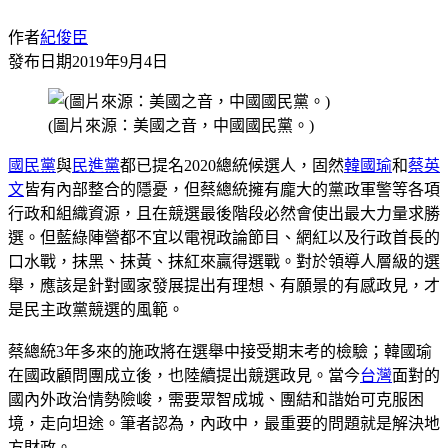
作者
紀俊臣
發布日期
2019年9月4日
(圖片來源：美國之音，中國國民黨。)
國民黨
與
民進黨
都已提名2020總統候選人，固然
韓國瑜
和
蔡英
文
皆有內部整合的隱憂，但蔡總統擁有龐大的黨政軍警等各項
行政和組織資源，且在競選最後階段必然會使出最大力量求勝
選。但藍綠陣營都不宜以電視政論節目、網紅以及行政首長的
口水戰，抹黑、抹黃、抹紅來贏得選戰。對於領導人層級的選
舉，應該是針對國家發展提出有理想、有願景的有感政見，才
是民主政黨競選的風範。
蔡總統3年多來的施政將在選舉中接受期末考的檢驗；韓國瑜
在國政顧問團成立後，也陸續提出競選政見。當今
台灣
面對的
國內外政治情勢險峻，需要眾智成城、團結和諧始可克服困
境，走向坦途。筆者認為，內政中，最重要的問題就是解決地
方財政。