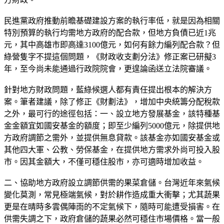
民進黨政府推動前瞻基礎建設方案的執行率低，就是因為相關
特別預算的執行均需地方政府的配合款，但地方負債已近1兆
元，其中高雄市即高達3100億元，如何有餘力編列配合款？但
綠營隻字不提這個問題，《財政收支劃分法》修正案已研擬3
年，至今尚未能通過行政院院會，更遑論函送立法院審議。
針對地方財政問題，藍綠候選人都有責任提出根本的解決方
案。筆者建議，除了修正《財劃法》，增加中央統籌分配稅款
之外，最可行的途徑包括：一、設立地方發展基金，該特種基
金金額宜如國安基金的額度；即至少編列5000億元，除提供地
方政府調節之需外，並提供無息貸款。該基金亦如國安基金或
其他四大軍、公教、勞保基金，在提供地方需求外尚可投入股
市。因其金額大，不僅可穩住股市，亦可適時增加收益。
二、協助地方政府設立調節供需的果菜倉儲。台灣近年來氣候
變化莫測，常見極端氣候，對於耕作造成重大衝擊；尤其蔬果
更是在晴時多雲偶陣雨的不定氣候下，隨時可能遭受損害。在
供需失調之下，政府倉儲的蔬果必然可穩住市場價格。當一般