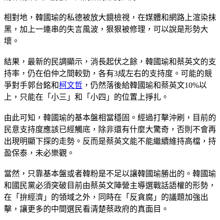
相對地，韓國瑜的私德被放大鏡檢視，在媒體和網路上渲染抹
黑，加上一連串的失言風波，狠狠被修理，可以說是形勢大
壞。
結果，最新的民調顯示，消長起伏之餘，韓國瑜和蔡英文的支
持率，仍在伯仲之間較勁，各有3成左右的支持度。可能的競
爭對手郭台銘和
柯文哲
，仍然落後給韓國瑜和蔡英文10%以
上，只能在「小三」和「小四」的位置上掙扎。
由此可知，韓國瑜的基本盤相當穩固。經過打擊沖刷，目前的
民意支持度應該已經觸底，除非還有什麼大驚奇，否則不會再
出現明顯下探的走勢。反而是蔡英文能不能繼續維持高檔，持
盈保泰，未必樂觀。
當然，只靠基本盤或者韓粉是不足以讓韓國瑜勝出的。韓國瑜
和國民黨必須突破目前由蔡英文陣營主導選戰話語權的形勢，
在「拚經濟」的領域之外，同時在「反貪腐」的議題加強出
擊，讓更多的中間選民看清楚蔡政府的真面目。