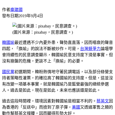
作者
龐建國
發布日期
2019年9月4日
(圖片來源：pixabay，民意調查。)
韓國瑜
最近遭遇不少內憂外患，聲勢直直落，因而唱衰的聲音
四起，「換瑜」的說法不斷被炒作。可是，
台灣
競爭力
論壇學
會持續性的民意調查顯示，韓國瑜民意支持度下滑是事實，但
沒有崩盤的危機，更談不上「換瑜」的必要。
國民黨
初選期間，韓粉熱情地守著民調電話，以及部分綠營支
持者策略性灌票，的確拉高了韓國瑜的支持度。但是，這並沒
有改變一項基本事實，就是韓國瑜乃是藍營最強的總統參選
人。過去是如此，現在是如此，未來也應該還是如此。
過去這段時間裡，環境因素對韓國瑜是相當不利的。
蔡英文
因
為香港的「反送中」而撿到了原子彈，
美國
又透過軍售之類的
動作幫蔡英文撐腰，因而顯得形勢大好。