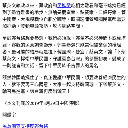
蔡英文執政以來，蔡政府和
民進黨
吃相之難看和毫不遮掩已經
到了罄竹難書的地步。無論是慶富案、私菸案、口譯哥案、管
中閔案、大規模職位自肥分贓等，韓國瑜陣營和國民黨都需要
加把勁，發動輿論攻勢，攻占網路空間。
至於郭台銘想要參選，我們必須說，郭董不必求神問卜或算塔
羅，客觀的民意調查顯示，郭董參選只能當個被棄保的攪局
者。最可能的結局就是拉下韓國瑜，便宜了蔡英文，讓「下架
蔡英文，捍衛中華民國，守護寶島台灣」的參選初衷，變成了
一則謊言和笑話，留下中華民族千古罪人的罵名。
既然韓國瑜挺住了，真正愛護中華民國、想要改善經濟民生的
人，就不要再三心兩意，大家一起支持韓國瑜，下架蔡英文，
輪替民進黨，讓台灣再度出頭天！
（本文刊載於2019年8月29日中國時報）
關鍵字
民意調查
支持度
郭台銘