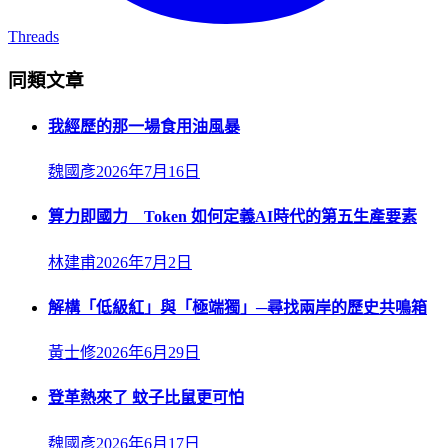
Threads
同類文章
我經歷的那一場食用油風暴
魏國彥
2026年7月16日
算力即國力 Token 如何定義AI時代的第五生產要素
林建甫
2026年7月2日
解構「低級紅」與「極端獨」─尋找兩岸的歷史共鳴箱
黃士修
2026年6月29日
登革熱來了 蚊子比鼠更可怕
魏國彥
2026年6月17日