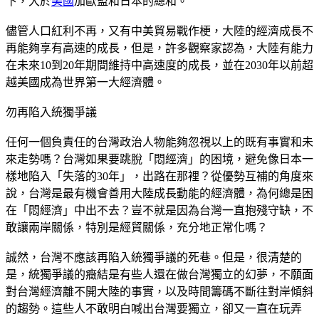
下，大於
美國
加歐盟和日本的總和。
儘管人口紅利不再，又有中美貿易戰作梗，大陸的經濟成長不
再能夠享有高速的成長，但是，許多觀察家認為，大陸有能力
在未來10到20年期間維持中高速度的成長，並在2030年以前超
越美國成為世界第一大經濟體。
勿再陷入統獨爭議
任何一個負責任的台灣政治人物能夠忽視以上的既有事實和未
來走勢嗎？台灣如果要跳脫「悶經濟」的困境，避免像日本一
樣地陷入「失落的30年」，出路在那裡？從優勢互補的角度來
說，台灣是最有機會善用大陸成長動能的經濟體，為何總是困
在「悶經濟」中出不去？豈不就是因為台灣一直抱殘守缺，不
敢讓兩岸關係，特別是經貿關係，充分地正常化嗎？
誠然，台灣不應該再陷入統獨爭議的死巷。但是，很清楚的
是，統獨爭議的癥結是有些人還在做台灣獨立的幻夢，不願面
對台灣經濟離不開大陸的事實，以及時間籌碼不斷往對岸傾斜
的趨勢。這些人不敢明白喊出台灣要獨立，卻又一直在玩弄