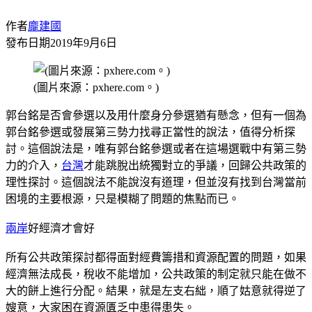
作者
龐建國
發布日期
2019年9月6日
(圖片來源：pxhere.com。)
郭台銘是否會參選以及用什麼身分參選猶有懸念，但有一個為
郭台銘參選或發展第三勢力找尋正當性的說法，值得分析探
討。這個說法是，唯有郭台銘參選或者在這場選戰中有第三勢
力的介入，
台灣
才能跳脫出統獨對立的爭議，回歸公共政策的
理性探討。這個說法不能說沒有道理，但並沒有找到台灣當前
困境的主要根源，只是模糊了問題的焦點而已。
兩岸
好經濟才會好
所有公共政策探討都得面對經費籌措和資源配置的問題，如果
經濟無法成長，稅收不能增加，公共政策的制定就只能在做不
大的餅上進行分配。結果，就是左支右絀，順了姑意就得逆了
嫂意，大家困在資源匱乏中患得患失。