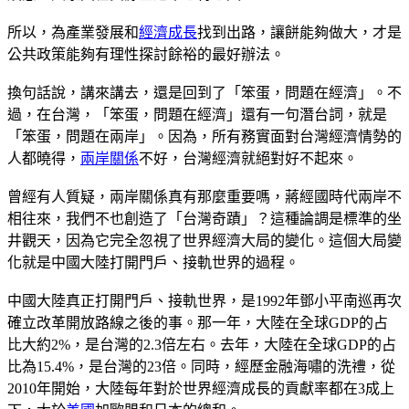
所以，為產業發展和
經濟成長
找到出路，讓餅能夠做大，才是
公共政策能夠有理性探討餘裕的最好辦法。
換句話說，講來講去，還是回到了「笨蛋，問題在經濟」。不
過，在台灣，「笨蛋，問題在經濟」還有一句潛台詞，就是
「笨蛋，問題在兩岸」。因為，所有務實面對台灣經濟情勢的
人都曉得，
兩岸關係
不好，台灣經濟就絕對好不起來。
曾經有人質疑，兩岸關係真有那麼重要嗎，蔣經國時代兩岸不
相往來，我們不也創造了「台灣奇蹟」？這種論調是標準的坐
井觀天，因為它完全忽視了世界經濟大局的變化。這個大局變
化就是中國大陸打開門戶、接軌世界的過程。
中國大陸真正打開門戶、接軌世界，是1992年鄧小平南巡再次
確立改革開放路線之後的事。那一年，大陸在全球GDP的占
比大約2%，是台灣的2.3倍左右。去年，大陸在全球GDP的占
比為15.4%，是台灣的23倍。同時，經歷金融海嘯的洗禮，從
2010年開始，大陸每年對於世界經濟成長的貢獻率都在3成上