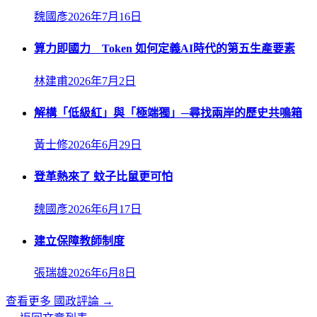
魏國彥
2026年7月16日
算力即國力 Token 如何定義AI時代的第五生產要素
林建甫
2026年7月2日
解構「低級紅」與「極端獨」─尋找兩岸的歷史共鳴箱
黃士修
2026年6月29日
登革熱來了 蚊子比鼠更可怕
魏國彥
2026年6月17日
建立保障教師制度
張瑞雄
2026年6月8日
查看更多
國政評論
→