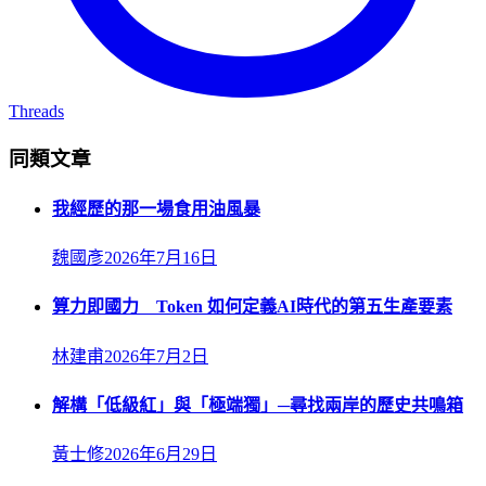
Threads
同類文章
我經歷的那一場食用油風暴
魏國彥
2026年7月16日
算力即國力 Token 如何定義AI時代的第五生產要素
林建甫
2026年7月2日
解構「低級紅」與「極端獨」─尋找兩岸的歷史共鳴箱
黃士修
2026年6月29日