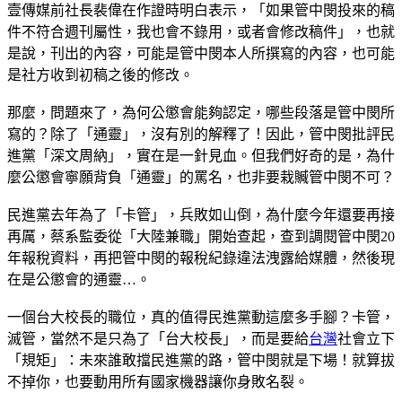
壹傳媒前社長裴偉在作證時明白表示，「如果管中閔投來的稿
件不符合週刊屬性，我也會不錄用，或者會修改稿件」，也就
是說，刊出的內容，可能是管中閔本人所撰寫的內容，也可能
是社方收到初稿之後的修改。
那麼，問題來了，為何公懲會能夠認定，哪些段落是管中閔所
寫的？除了「通靈」，沒有別的解釋了！因此，管中閔批評民
進黨「深文周納」，實在是一針見血。但我們好奇的是，為什
麼公懲會寧願背負「通靈」的罵名，也非要栽贓管中閔不可？
民進黨去年為了「卡管」，兵敗如山倒，為什麼今年還要再接
再厲，蔡系監委從「大陸兼職」開始查起，查到調閱管中閔20
年報稅資料，再把管中閔的報稅紀錄違法洩露給媒體，然後現
在是公懲會的通靈…。
一個台大校長的職位，真的值得民進黨動這麼多手腳？卡管，
滅管，當然不是只為了「台大校長」，而是要給
台灣
社會立下
「規矩」：未來誰敢擋民進黨的路，管中閔就是下場！就算拔
不掉你，也要動用所有國家機器讓你身敗名裂。