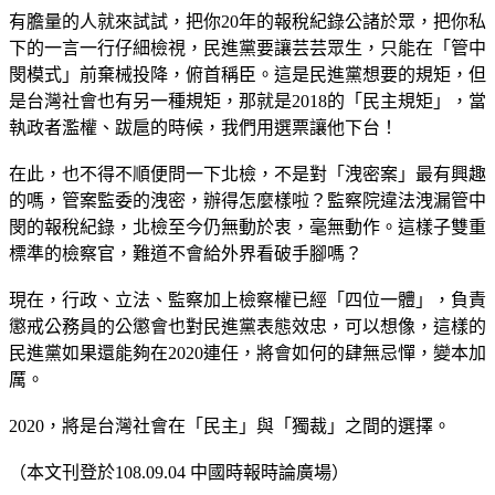
有膽量的人就來試試，把你20年的報稅紀錄公諸於眾，把你私
下的一言一行仔細檢視，民進黨要讓芸芸眾生，只能在「管中
閔模式」前棄械投降，俯首稱臣。這是民進黨想要的規矩，但
是台灣社會也有另一種規矩，那就是2018的「民主規矩」，當
執政者濫權、跋扈的時候，我們用選票讓他下台！
在此，也不得不順便問一下北檢，不是對「洩密案」最有興趣
的嗎，管案監委的洩密，辦得怎麼樣啦？監察院違法洩漏管中
閔的報稅紀錄，北檢至今仍無動於衷，毫無動作。這樣子雙重
標準的檢察官，難道不會給外界看破手腳嗎？
現在，行政、立法、監察加上檢察權已經「四位一體」，負責
懲戒公務員的公懲會也對民進黨表態效忠，可以想像，這樣的
民進黨如果還能夠在2020連任，將會如何的肆無忌憚，變本加
厲。
2020，將是台灣社會在「民主」與「獨裁」之間的選擇。
（本文刊登於108.09.04 中國時報時論廣場）