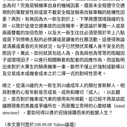
由為何？究竟是騎機車自身的機械因素，還是未全程遵守交通
規則的駕駛習性抑或是不載安全帽並騎乘改裝車輛的結構性因
素？再則，有無因為大一新生對於上、下學周遭環境路線的生
疏，以致於徒增交通事故的出險機率，更遑論於單獨一人或是
兩兩雙載的加倍危險，以及大一新生往往必須受限於早上八點
或是下到傍晚五點的必修課或是課後的社團活動，這使得無論
是清晨或黃昏的天候狀況，似乎已然預伏某種人身不安全的危
險因子。冀此，如何就其包括人為、自為與他為等等的阻礙因
子或環境因子，以進行相關解套和配套的因應作為，而這點明
出來對於大專生的騎乘機車一事，斷然不僅止於強制或勸導以
及交易成本或機會成本之於二擇一式的對峙性思考。
總之，從滿18歲的大一新生到20歲成年人的類社會新鮮人，相
與對應的心智年齡是否成長、成熟和確切『成人』，以此觀
之，是否對於機車或汽車的使用有所規範，這已經不再是該起
議題現象的真義或爭議所在，而是獨立思辨的心靈結構（mind
structure），要如何得以勇於迎接接踵而來的蛻變人生？
（本文曾刊登於108.09.06 Yahoo論壇）