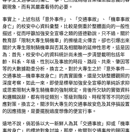
觀現象，而有其嚴肅看待的必要。
事實上，上述包括「意外事件」、「交通事故」、「機車事故
身亡」的校安中心資料彙整，比較是側重於整體面向的一般性
描述，從而呼籲加強安全宣導之類的道德勸說，只不過，關於
教育部「限制大專生騎機車」的擦槍走火傳言，卻也引爆出來
關於大專生限制騎機車與否其及相關聯的延伸性思考，這是因
為：首先，校安中心的資料統計尚未進一步清楚載明包括年
齡、科系、年級、性別以及事故的時段、路段、共乘、肇因等
等的大數據勘查分析，換言之，對於大專生之於『意外事件—
交通事故—機車事故身亡』的真實圖像，還是欠缺整體觀照的
深度考察，如此一來，即使是標舉加強安全宣導的單純訴求抑
或思索限制大專生騎機車的強制規定，背後所欠缺的實徵資料
和邏輯說辭，都有待從類別、等級到階段、時程等等不同的因
應對策，換言之，關涉到大專生的交通事故安危及其停損設置
的因應措施，是要擺脫過度想像的便宜行事。
遠地不說，倘若係以大一新鮮人為其「交通事故」抑或「機車
事故身亡」的標地對象討論，那麼，攸關到交通事故的歸因事