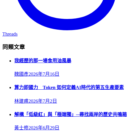
Threads
同類文章
我經歷的那一場食用油風暴
魏國彥
2026年7月16日
算力即國力 Token 如何定義AI時代的第五生產要素
林建甫
2026年7月2日
解構「低級紅」與「極端獨」─尋找兩岸的歷史共鳴箱
黃士修
2026年6月29日