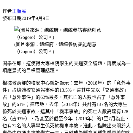
作者
王順民
發布日期
2019年9月9日
(圖片來源：總統府，總統參訪睿能創意
（Gogoro）公司。)
開學在即，這使得大專校院學生的交通安全議題，再度成為一
項應景式的目標管理話題。
根據教育部的校安中心統計顯示：去年（2018年）的「意外事
件」占總體校安通報事件的13.5%，這其中又以「交通事故」
占「意外事件」的62%最多，其死亡的人數也占了「意外事
故」的61%；連帶地，去年（2018年）共計有137名的大專生
係死於交通事故，這其中「機車事故」的死亡人數高達有128
名（占93%），乃甚至於截至今年（2019年）的1至7月為止，
也有72名的大專學生係死於機車事故。准此，指陳出來關於大
專學生交通事故的傷亡一事，已然成為隱含某種集體意義的客