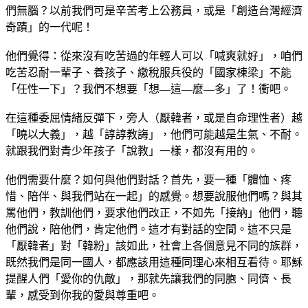
們無腦？以前我們可是辛苦考上公務員，或是「創造台灣經濟
奇蹟」的一代呢！
他們覺得：從來沒有吃苦過的年輕人可以「喊爽就好」，咱們
吃苦忍耐一輩子、養孩子、繳稅服兵役的「國家棟梁」不能
「任性一下」？我們不想要「想—這—麼—多」了！衝吧。
在這種委屈情緒反彈下，旁人（厭韓者，或是自命理性者）越
「曉以大義」，越「諄諄教誨」，他們可能越是生氣、不耐。
就跟我們對青少年孩子「說教」一樣，都沒有用的。
他們需要什麼？如何與他們對話？首先，要一種「體恤、疼
惜、陪伴、與我們站在一起」的感覺。想要說服他們嗎？與其
罵他們，教訓他們，要求他們改正，不如先「接納」他們，聽
他們說，陪他們，肯定他們。這才有對話的空間。這不只是
「厭韓者」對「韓粉」該如此，社會上各個意見不同的族群，
既然我們是同一國人，都應該用這種同理心來相互看待。耶穌
提醒人們「愛你的仇敵」，那就先讓我們的同胞、同儕、長
輩，感受到你我的愛與尊重吧。