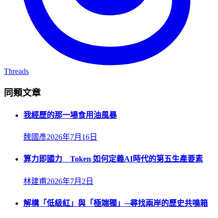
Threads
同類文章
我經歷的那一場食用油風暴
魏國彥
2026年7月16日
算力即國力 Token 如何定義AI時代的第五生產要素
林建甫
2026年7月2日
解構「低級紅」與「極端獨」─尋找兩岸的歷史共鳴箱