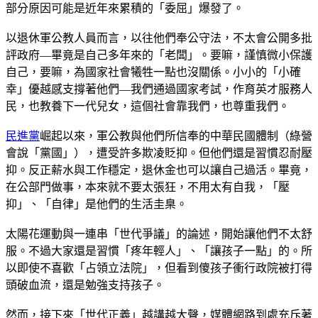
部分原因可能是近年來累積的「委屈」爆發了。
以退休軍公教人員而言，以往他們奉公守法，不太會公開多批
評政府—畢竟是自己多年來的「老闆」。要嘛，謹慎微小保護
自己，要嘛，為國家社會犧牲一點也沒關係。小小的「小確
幸」優越感支撐著他們—我們通過國家考試，作育英才服務人
民，也教養下一代兒女，這個社會靠我們，也尊重我們。
民進黨
崛起以來，軍公教與他們所信奉的中華民國體制（綠營
會說「黨國」），遭受許多欺凌貶抑。但他們還是習慣忍耐壓
抑。反正薪水與工作穩定，退休金也可以讓自己過活。畢竟，
在公部門做事，本來就不要太張狂，不用太有自我，「壓
抑」、「自律」是他們的生活圭臬。
太陽花運動與一連串「世代爭議」的論述，開始讓他們不太舒
服。不過大家還是習慣「疼年輕人」、「讓孩子一點」的。所
以即使不喜歡「占領立法院」，但看到傻孩子衝行政院被打得
頭破血流，還是勉強支持孩子。
然而，接下來「世代正義」越講越大聲，媒體網路到處充斥著