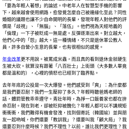
「要為年輕人著想」的論述。中老年人在智慧型手機的影響
下，越來越會使用網路，愈發覺怎麼自己被邊緣化至此？同性
婚姻的議題也讓不少自命開明的長輩，發現年輕人對他們的評
價是「歧視」、「無腦」、「落伍」。他們視為天經地義的
「倫理」一下子被貶成一無是處。反彈逐漸出來。對立越大，
他們心中的「怨」越大。這一種情緒，不只是退休軍公教人
員，許多自營小生意的長輩，也有很相似的感覺。
年金改革
更不用說。被罵成米蟲，而且真的看到退休金就硬生
生被大砍。就算沒有跟著「八百壯士」上街頭（大多數人畢竟
都是溫和的），心裡的憤怒也已經到了臨界點。
去年年底的公投是一次大爆發。他們感受到「爽」：為什麼都
是我們要忍耐？我們一生壓抑了多久？年輕時聽爸媽老師的
話，體罰管教乖乖遵守。青壯年時，為掙一口飯養家也都在拚
命忍耐。現在到老，卻被貶抑被醜化？年輕人都可以不講規矩
衝衝衝，我們難得有機會發洩，找到個寄託（韓國瑜）並與朋
友一起吶喊，你們還要「教訓我」？還要叫我「顧大局」？我
還要忍到什麼時候？我們不理性？以前，誰比我們更理性？我