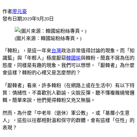
作者
廖元豪
發布日期
2019年9月20日
(圖片來源：韓國瑜粉絲專頁。)
「韓粉」，是這一年來
台灣
政治非常值得討論的現象。而「知
識藍」與「年輕人」極度厭惡
韓國瑜
與韓粉，簡直不屑為伍的
態度，同樣是有趣的現象。我們可以想想，「厭韓者」為什麼
會這樣？韓粉的心裡又是怎麼想的？
「厭韓者」看來，許多韓粉（在網路上或在生活中）有以下特
質：情緒性、不喜歡別人勸諭、尖銳反彈、聽不懂複雜繞彎邏
輯。簡單來說，他們覺得韓粉又兇又無腦。
然而，為什麼「中老年（退休）軍公教」，或「基層小生意
人」，這些以往都相對溫和保守的群體，會有這樣「任性」的
表現？