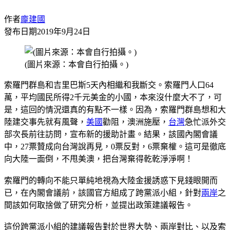
作者
龐建國
發布日期
2019年9月24日
(圖片來源：本會自行拍攝。)
索羅門群島和吉里巴斯5天內相繼和我斷交。索羅門人口64
萬，平均國民所得2千元美金的小國，本來沒什麼大不了，可
是，這回的情況還真的有點不一樣。因為，索羅門群島想和大
陸建交事先就有風聲，
美國
勸阻，澳洲施壓，
台灣
急忙派外交
部次長前往訪問，宣布新的援助計畫。結果，該國內閣會議
中，27票贊成向台灣說再見，0票反對，6票棄權。這可是徹底
向大陸一面倒，不甩美澳，把台灣棄得乾乾淨淨啊！
索羅門的轉向不能只單純地視為大陸金援誘惑下見錢眼開而
已，在內閣會議前，該國官方組成了跨黨派小組，針對
兩岸
之
間該如何取捨做了研究分析，並提出政策建議報告。
這份跨黨派小組的建議報告對於世界大勢、兩岸對比、以及索