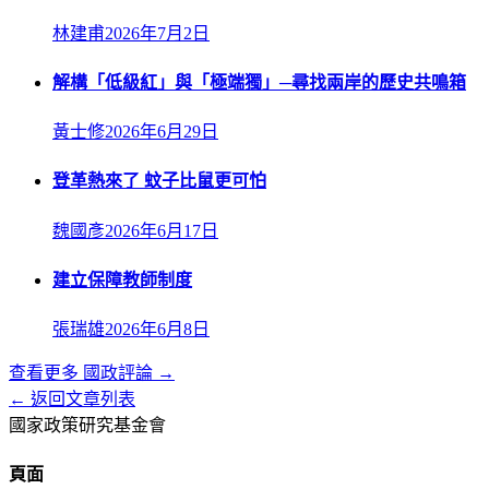
林建甫
2026年7月2日
解構「低級紅」與「極端獨」─尋找兩岸的歷史共鳴箱
黃士修
2026年6月29日
登革熱來了 蚊子比鼠更可怕
魏國彥
2026年6月17日
建立保障教師制度
張瑞雄
2026年6月8日
查看更多
國政評論
→
← 返回文章列表
國家政策研究基金會
頁面