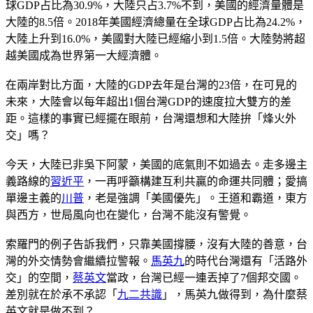
球GDP占比為30.9%，大陸只占3.7%不到，美國的經濟量體是
大陸的8.5倍。2018年美國經濟總量在全球GDP占比為24.2%，
大陸上升到16.0%，美國對大陸已經縮小到1.5倍。大陸勢將超
越美國成為世界第一大經濟體。
在兩岸對比方面，大陸的GDP去年是台灣的23倍，在可見的
未來，大陸會以每年超出1個台灣GDP的速度拉大雙方的差
距。這樣的事實已經擺在眼前，台灣還想和大陸拚「烽火外
交」嗎？
今天，大陸已非吳下阿蒙，美國的底氣則不如過去。走多邊主
義路線的
習近平
，一再呼籲構建互利共贏的命運共同體；愛搞
單邊主義的
川普
，老是強調「美國優先」。王道和霸道，東方
與西方，世局風向也在變化，台灣不能沒有警覺。
索羅門的例子告訴我們，只靠美國撐腰，沒有大陸的善意，台
灣的外交情勢會繼續拉警報。
馬英九
的時代台灣還有「活路外
交」的空間，
蔡英文
當政，台灣已經一連丟掉了7個邦交國。
差別就在於承不承認「
九二共識
」，馬英九做得到，為什麼蔡
英文就是做不到？