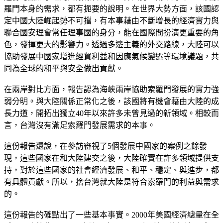
羅門本身的需求，都有扼要的說明。在世界大勢方面，該國認
定中國大陸崛起勢不可擋，有本事藉由不斷增長的經濟實力與
聯合國安理會常任理事國的身分，能在國際間扮演更重要的角
色，發揮更大的影響力。透過多邊主義的外交路線，大陸可以
協助發展中國家增進經貿利益和因應氣候變遷等環境議題，共
同為全球的和平與安全做出貢獻。
在兩岸對比方面，報告認為海峽兩岸協助索羅門發展的實力強
弱分明。與大陸關係正常化之後，該國將有機會藉由大陸的成
長力道，開拓出獨立40年以來許多未曾見過的新領域。相較而
言，台灣沒有滿足索羅門發展需求的本事。
這份報告還說，在參訪審視了5個發展中國家的案例之餘發
現，這些國家在和大陸建交之後，大陸確實在許多領域提供支
持，對於這些國家的社會經濟發展、和平、穩定、與進步，都
有具體貢獻。所以，捨台灣就大陸是符合索羅門的利益與需求
的。
這份報告的確點出了一些基本事實。2000年美國經濟總量在全