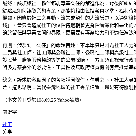
誠然，該項讓社工夥伴都能專業久任的策進作為，背後所糾結
鍵點是如何讓敬業與專業，都能夠藉由包括薪資水準、福利待
機關，因應於社工之異動、流失或留任的人流議題，以通盤檢
錢」，當只會造成社工的位階待遇朝著更為階層深化和惡化的
論於留任與專業之間的界限，更需要有專業培力和不適任淘汰
再則，涉及到「久任」的命題旨趣，不單單只是因為社工人力
工員與社工師、社工師與公職社工師、公職社工師與高級社工
設民營、購買服務契約等等的公開採購，一方面須正視現行政
諸多方案委外的必要性、正當性及其政府權責機關有無推諉塞
總之，訴求於激勵因子的各項誘因條件，乍看之下，社工人員
差，這也點明：當代臺灣地區的社工專業建置，還是有待關鍵
（本文曾刊登於108.09.25 Yahoo論壇）
關鍵字
社工
分享