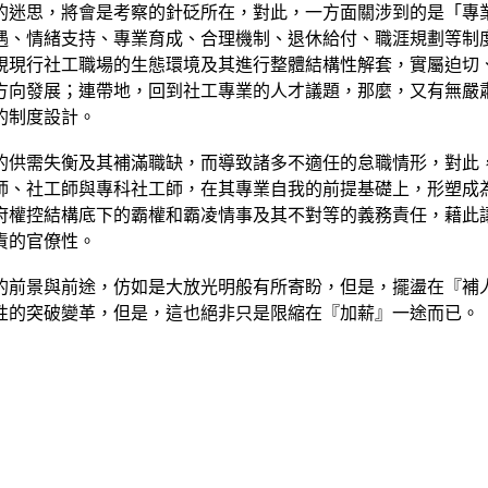
的迷思，將會是考察的針砭所在，對此，一方面關涉到的是「專
遇、情緒支持、專業育成、合理機制、退休給付、職涯規劃等制
視現行社工職場的生態環境及其進行整體結構性解套，實屬迫切
方向發展；連帶地，回到社工專業的人才議題，那麼，又有無嚴
的制度設計。
的供需失衡及其補滿職缺，而導致諸多不適任的怠職情形，對此
師、社工師與專科社工師，在其專業自我的前提基礎上，形塑成
府權控結構底下的霸權和霸凌情事及其不對等的義務責任，藉此
責的官僚性。
的前景與前途，仿如是大放光明般有所寄盼，但是，擺盪在『補
性的突破變革，但是，這也絕非只是限縮在『加薪』一途而已。