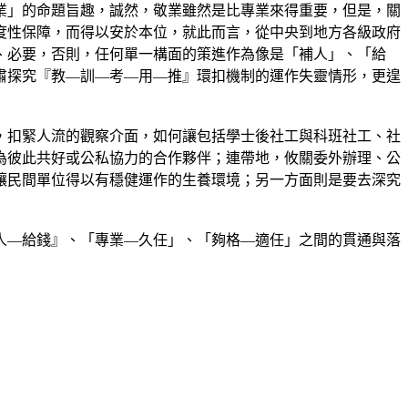
業」的命題旨趣，誠然，敬業雖然是比專業來得重要，但是，關
度性保障，而得以安於本位，就此而言，從中央到地方各級政府
、必要，否則，任何單一構面的策進作為像是「補人」、「給
肅探究『教—訓—考—用—推』環扣機制的運作失靈情形，更遑
，扣緊人流的觀察介面，如何讓包括學士後社工與科班社工、社
為彼此共好或公私協力的合作夥伴；連帶地，攸關委外辦理、公
讓民間單位得以有穩健運作的生養環境；另一方面則是要去深究
人—給錢』、「專業—久任」、「夠格—適任」之間的貫通與落