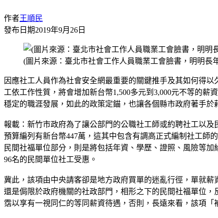
作者
王順民
發布日期
2019年9月26日
(圖片來源：臺北市社會工作人員職業工會臉書，明明長
因應社工人員作為社會安全網最重要的關鍵推手及其如何得以久任
工依工作性質，將會增加新台幣1,500多元到3,000元不
穩定的職涯發展，如此的政策定錨，也讓各個縣市政府著手於
報載：新竹市政府為了讓公部門的公職社工師或約聘社工以及
預算編列有新台幣447萬，這其中包含有調高正式編制社工師
民間社福單位部分，則是將包括年資、學歷、證照、風險等加給
96名的民間單位社工受惠。
冀此，該項由中央請客卻是地方政府買單的迷亂行徑，單就薪
還是侷限於政府機關的社政部門，相形之下的民間社福單位，
霑以享有一視同仁的等同薪資待遇，否則，長遠來看，該項「