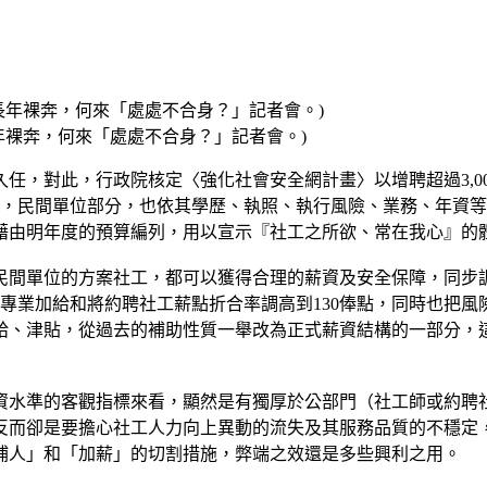
年裸奔，何來「處處不合身？」記者會。)
，對此，行政院核定〈強化社會安全網計畫〉以增聘超過3,00
等的薪資，民間單位部分，也依其學歷、執照、執行風險、業務、年
藉由明年度的預算編列，用以宣示『社工之所欲、常在我心』的
民間單位的方案社工，都可以獲得合理的薪資及安全保障，同步
的專業加給和將約聘社工薪點折合率調高到130俸點，同時也把風
、津貼，從過去的補助性質一舉改為正式薪資結構的一部分，這
資水準的客觀指標來看，顯然是有獨厚於公部門（社工師或約聘
反而卻是要擔心社工人力向上異動的流失及其服務品質的不穩定
補人」和「加薪」的切割措施，弊端之效還是多些興利之用。