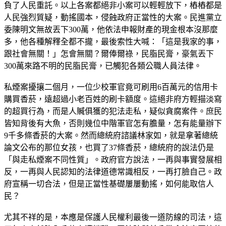
負了人民重託。以上各案都絕非小案可以輕輕放下，樁樁都是
人民強烈質疑，動搖國本，侵蝕政府正當性的大案。民進黨立
委陳明文無故丟下300萬，他依法申報財產的現金根本沒那麼
多，他各種解釋全都不攏，最後索性大喊：「這是我家的事，
跟社會無關！」怎會無關？爾俸爾祿，民脂民膏，豪氣丟下
300萬來路不明的民脂民膏，已觸犯各類公職人員法律。
私煙案擾攘二個月，一位少校軍官竟可刷用6百萬元的信用卡
購買香菸，遠超過小老百姓的刷卡額度。這絕非府方輕描淡寫
的超買行為，而是人贓俱獲的犯法走私，疑似貪腐案件。庶民
皆知背後有大魚，否則幾位中階軍官怎有膽量，怎有能量辦下
9千多條香菸的大案。然而總統府諮議林家如，就是拿著總統
論文公布的那位女孩，也買了37條香菸，總統府的說法仍是
「與走私煙案不同性質」。政府官方說法，一再與事實發展相
反，一再與人民認知的法律道德常識相反，一再打臉自己。政
府宣稱一切合法，但是正當性基礎屢屢動搖，如何能取信人
民？
尤其不祥的是，本應是保護人民權利最後一道防線的司法，這