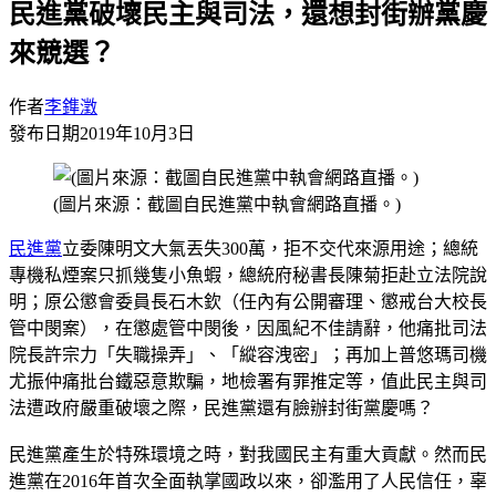
民進黨破壞民主與司法，還想封街辦黨慶
來競選？
作者
李鎨澂
發布日期
2019年10月3日
(圖片來源：截圖自民進黨中執會網路直播。)
民進黨
立委陳明文大氣丟失300萬，拒不交代來源用途；總統
專機私煙案只抓幾隻小魚蝦，總統府秘書長陳菊拒赴立法院說
明；原公懲會委員長石木欽（任內有公開審理、懲戒台大校長
管中閔案），在懲處管中閔後，因風紀不佳請辭，他痛批司法
院長許宗力「失職操弄」、「縱容洩密」；再加上普悠瑪司機
尤振仲痛批台鐵惡意欺騙，地檢署有罪推定等，值此民主與司
法遭政府嚴重破壞之際，民進黨還有臉辦封街黨慶嗎？
民進黨產生於特殊環境之時，對我國民主有重大貢獻。然而民
進黨在2016年首次全面執掌國政以來，卻濫用了人民信任，辜