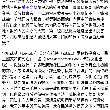
三年來竟然陷入公信力遭摧殘，司法院與前公懲會法官互控的
境地。先是
蔡英文
總統提名的監察委員，屢屢侵犯司法的核心
業務，羞辱檢察官。而公懲會前委員長石木欽風紀不佳，據報
載幾年前就已有人報案；卻等到然而他任內管中閔案結束後，
才爆出來。他與司法院許宗力院長互控，司法威信也隨之掃
地。對於人民關心的大案，第一線司法機關還沒給出人民答
案，司法高層卻給人風紀與人事爭鬥的印象，怎能讓百姓釋
疑？
李維茲基（Levitsky）與齊布拉特（Ziblatt）兩位教授合寫「民
主國家如何死亡」一書（How democracies die，時報文化出
版），提醒我們：許多政府顛覆民主的手段，因為有立法機關
的許可，或者法院所接受，讓這些手段是「合法」的。兩位教
授也警示，這些「合法」手段，甚至可包裝成「深化民主」的
努力，例如讓司法更有效率、反貪腐、或淨化選舉過程的藉口
云云。然而這些手段，反而是政府顛覆民主的手段！當人民看
到，民進黨政府辯稱每宗案件都合法，或把案件交給司法之
後，司法未向人民交卷，還讓風紀與鬥爭新聞纏身，很遺憾
的，我國的民主與司法尊嚴，就在民進黨的操弄之下，遭到嚴