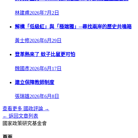
林建甫
2026年7月2日
解構「低級紅」與「極端獨」─尋找兩岸的歷史共鳴箱
黃士修
2026年6月29日
登革熱來了 蚊子比鼠更可怕
魏國彥
2026年6月17日
建立保障教師制度
張瑞雄
2026年6月8日
查看更多
國政評論
→
← 返回文章列表
國家政策研究基金會
頁面