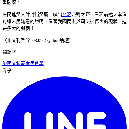
重破壞。
在民進黨大肆封街黨慶，喊出
台灣
派對之際，看著前述大案沒
有讓人民滿意的說明，看著我國民主與司法被傷害的現狀，這
是多大的諷刺！
（本文刊登於108.09.27yahoo論壇）
關鍵字
陳明文
私菸案
民進黨
分享