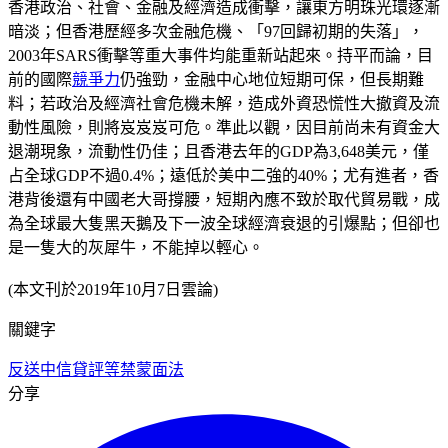
香港政治、社會、金融及經濟造成衝擊，讓東方明珠光環逐漸
暗淡；但香港歷經多次金融危機、「97回歸初期的失落」，
2003年SARS衝擊等重大事件均能重新站起來。持平而論，目
前的國際
競爭力
仍強勁，金融中心地位短期可保，但長期難
料；若政治及經濟社會危機未解，造成外資恐慌性大撤資及流
動性風險，則將岌岌岌可危。準此以觀，因目前尚未有資金大
退潮現象，流動性仍佳；且香港去年的GDP為3,648美元，僅
占全球GDP不過0.4%；遠低於美中二強的40%；尤有進者，香
港背後還有中國老大哥撐腰，短期內應不致於取代貿易戰，成
為全球最大隻黑天鵝及下一波全球經濟衰退的引爆點；但卻也
是一隻大的灰犀牛，不能掉以輕心。
(本文刊於2019年10月7日雲論)
關鍵字
反送中
信貸評等
禁蒙面法
分享