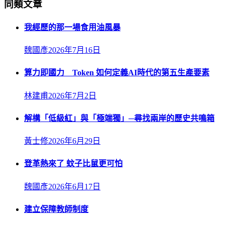
同類文章
我經歷的那一場食用油風暴
魏國彥
2026年7月16日
算力即國力 Token 如何定義AI時代的第五生產要素
林建甫
2026年7月2日
解構「低級紅」與「極端獨」─尋找兩岸的歷史共鳴箱
黃士修
2026年6月29日
登革熱來了 蚊子比鼠更可怕
魏國彥
2026年6月17日
建立保障教師制度