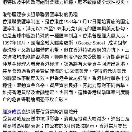
港特區及中國政府絕對會戮力維穩，應不致釀成全球性股災。
港幣歷經多次狙擊聯繫匯率制度仍穩
香港聯繫匯率制度，是香港由1983年10月17日開始實施的固定
匯率制度，港元以7.75至7.85港元兌1美元的匯率與美元掛勾，
也是全球中極為特殊的一種匯率制度。香港曾歷經大風大浪，
1997年10月，國際金融大鱷索羅斯（George Soros）成功狙擊
泰珠後，又將目標轉向港幣，但在香港特區政府的力抗下，三
次進攻均未能摧毀港幣，聯匯制度仍然未受影響。近期雖有對
沖基金經理人看衰香港經濟，認為將有大量資金回流出香港，
甚至會超過香港金管局儲備的4,360億美元，使得港元與美元
的聯繫匯率制度失效。但香港金管局強調，香港銀行體系十分
穩健，流動資金充裕，資產質素良好，有能力應對不同衝擊，
維持香港貨幣及金融穩定。也因而，這種香港聯繫匯率制度將
亡的危言聳聽論調恐不攻自破。
經濟成長
衰退隱憂信貸遭降評風險升
受貿易戰及反送中抗爭影響，消費及投資大幅減少，進出口及
貿易增長明顯衰退；甫公布的8月份數據顯示，香港當月零售