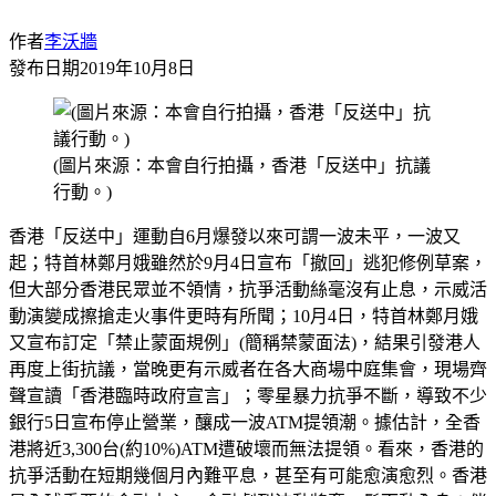
作者
李沃牆
發布日期
2019年10月8日
(圖片來源：本會自行拍攝，香港「反送中」抗議
行動。)
香港「反送中」運動自6月爆發以來可謂一波未平，一波又
起；特首林鄭月娥雖然於9月4日宣布「撤回」逃犯修例草案，
但大部分香港民眾並不領情，抗爭活動絲毫沒有止息，示威活
動演變成擦搶走火事件更時有所聞；10月4日，特首林鄭月娥
又宣布訂定「禁止蒙面規例」(簡稱禁蒙面法)，結果引發港人
再度上街抗議，當晚更有示威者在各大商場中庭集會，現場齊
聲宣讀「香港臨時政府宣言」；零星暴力抗爭不斷，導致不少
銀行5日宣布停止營業，釀成一波ATM提領潮。據估計，全香
港將近3,300台(約10%)ATM遭破壞而無法提領。看來，香港的
抗爭活動在短期幾個月內難平息，甚至有可能愈演愈烈。香港