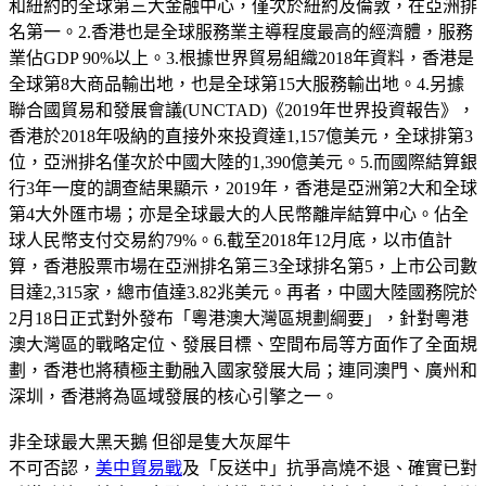
和紐約的全球第三大金融中心，僅次於紐約及倫敦，在亞洲排
名第一。2.香港也是全球服務業主導程度最高的經濟體，服務
業佔GDP 90%以上。3.根據世界貿易組織2018年資料，香港是
全球第8大商品輸出地，也是全球第15大服務輸出地。4.另據
聯合國貿易和發展會議(UNCTAD)《2019年世界投資報告》，
香港於2018年吸納的直接外來投資達1,157億美元，全球排第3
位，亞洲排名僅次於中國大陸的1,390億美元。5.而國際結算銀
行3年一度的調查結果顯示，2019年，香港是亞洲第2大和全球
第4大外匯市場；亦是全球最大的人民幣離岸結算中心。佔全
球人民幣支付交易約79%。6.截至2018年12月底，以市值計
算，香港股票市場在亞洲排名第三3全球排名第5，上市公司數
目達2,315家，總市值達3.82兆美元。再者，中國大陸國務院於
2月18日正式對外發布「粵港澳大灣區規劃綱要」，針對粵港
澳大灣區的戰略定位、發展目標、空間布局等方面作了全面規
劃，香港也將積極主動融入國家發展大局；連同澳門、廣州和
深圳，香港將為區域發展的核心引擎之一。
非全球最大黑天鵝 但卻是隻大灰犀牛
不可否認，
美中貿易戰
及「反送中」抗爭高燒不退、確實已對