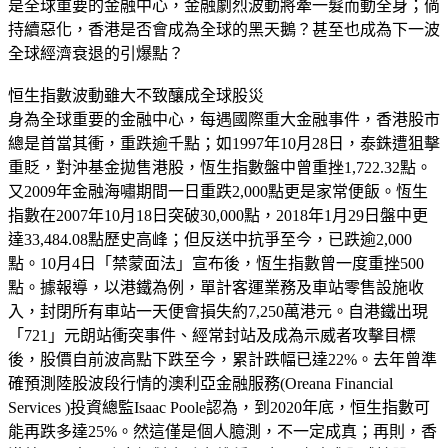
是全球重要的金融中心，金融劇烈波動將牽一髮而動全身；倘
持續惡化，香港是否會成為全球的黑天鵝？甚至也成為下一波
全球經濟衰退的引爆點？
恒生指數波動雖大不致釀成全球股災
身為全球重要的金融中心，每遇國際重大金融事件，香港股市
總是首當其衝，重跌逾千點；如1997年10月28日，泰銖遭狙擊
重貶，對沖基金拋售港股，恆生指數盤中曾重挫1,722.32點。
又2009年金融海嘯期間一日重跌2,000點更是家常便飯。恆生
指數在2007年10月18日突破30,000點，2018年1月29日盤中更
達33,484.08點歷史高峰；但反送中抗爭至今，已跌逾2,000
點。10月4日「禁蒙面法」宣布後，恆生指數曾一度重挫500
點。據報導，以港鐵為例，單計客運業務及車站零售設施收
入，封閉所有車站一天便會損失約7,250萬港元。自港鐵出現
「721」元朗站衝突事件、經常封站及成為示威者攻擊目標
後，股價自前波高點下跌至今，累計跌幅已達22%。去年曾準
確預測陸股波段行情的澳利亞金融服務(Oreana Financial
Services )投資總監Isaac Poole認為，到2020年底，恒生指數可
能再跌多達25%。然這僅是個人臆測，不一定成真；再則，香