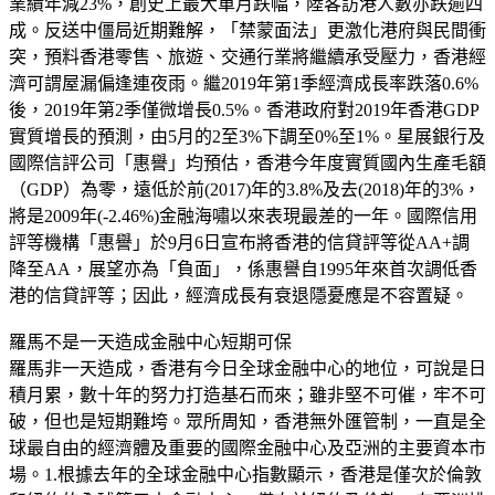
業績年減23%，創史上最大單月跌幅，陸客訪港人數亦跌逾四
成。反送中僵局近期難解，「禁蒙面法」更激化港府與民間衝
突，預料香港零售、旅遊、交通行業將繼續承受壓力，香港經
濟可謂屋漏偏逢連夜雨。繼2019年第1季經濟成長率跌落0.6%
後，2019年第2季僅微增長0.5%。香港政府對2019年香港GDP
實質增長的預測，由5月的2至3%下調至0%至1%。星展銀行及
國際信評公司「惠譽」均預估，香港今年度實質國內生產毛額
（GDP）為零，遠低於前(2017)年的3.8%及去(2018)年的3%，
將是2009年(-2.46%)金融海嘯以來表現最差的一年。國際信用
評等機構「惠譽」於9月6日宣布將香港的信貸評等從AA+調
降至AA，展望亦為「負面」，係惠譽自1995年來首次調低香
港的信貸評等；因此，經濟成長有衰退隱憂應是不容置疑。
羅馬不是一天造成金融中心短期可保
羅馬非一天造成，香港有今日全球金融中心的地位，可說是日
積月累，數十年的努力打造基石而來；雖非堅不可催，牢不可
破，但也是短期難垮。眾所周知，香港無外匯管制，一直是全
球最自由的經濟體及重要的國際金融中心及亞洲的主要資本市
場。1.根據去年的全球金融中心指數顯示，香港是僅次於倫敦