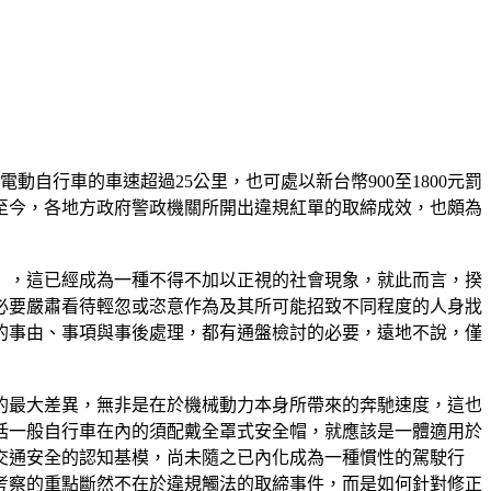
自行車的車速超過25公里，也可處以新台幣900至1800元罰
日實施至今，各地方政府警政機關所開出違規紅單的取締成效，也頗為
』，這已經成為一種不得不加以正視的社會現象，就此而言，揆
必要嚴肅看待輕忽或恣意作為及其所可能招致不同程度的人身戕
的事由、事項與事後處理，都有通盤檢討的必要，遠地不說，僅
的最大差異，無非是在於機械動力本身所帶來的奔馳速度，這也
括一般自行車在內的須配戴全罩式安全帽，就應該是一體適用於
交通安全的認知基模，尚未隨之已內化成為一種慣性的駕駛行
考察的重點斷然不在於違規觸法的取締事件，而是如何針對修正