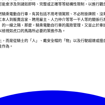
可能會涉及到諸如即時、完整或正確等等結構性限制，以進行觀
然騎乘電動自行車，有其包括不用考領駕照、不必附掛牌照、沒
工本人到販賣店家、聘用雇主、人力仲介等等一干人等的關係行
』的一線之隔，那麼，騎乘電動自行車的風險管理，又豈止於車
以檢視如虎口的馬路所必要的策進作為。
上，而是從騎士的「人」、戴安全帽的「物」以及行駛超速或擅
性作為。