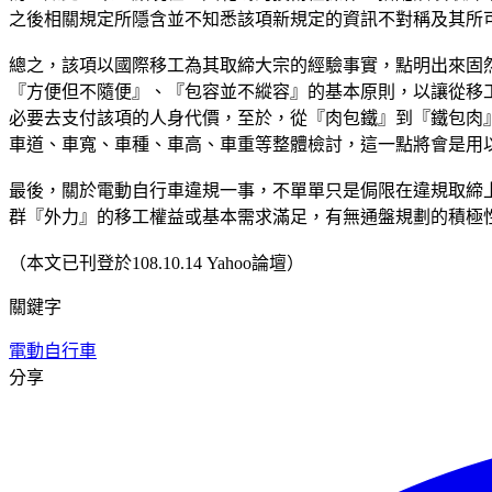
之後相關規定所隱含並不知悉該項新規定的資訊不對稱及其所
總之，該項以國際移工為其取締大宗的經驗事實，點明出來固
『方便但不隨便』、『包容並不縱容』的基本原則，以讓從移
必要去支付該項的人身代價，至於，從『肉包鐵』到『鐵包肉
車道、車寬、車種、車高、車重等整體檢討，這一點將會是用
最後，關於電動自行車違規一事，不單單只是侷限在違規取締
群『外力』的移工權益或基本需求滿足，有無通盤規劃的積極
（本文已刊登於108.10.14 Yahoo論壇）
關鍵字
電動自行車
分享