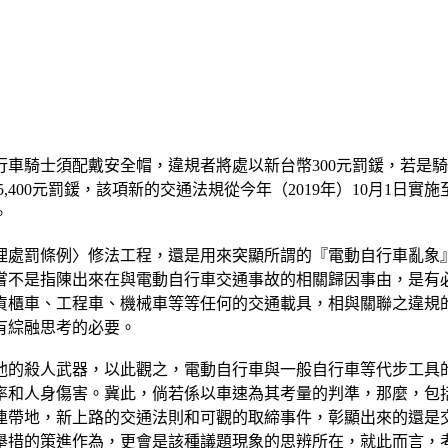
騎士須配戴安全帽，違規者將處以新台幣300元罰鍰，若是騎電動
5,400元罰鍰，該項新的交通法規從今年（2019年）10月1
。
理處罰條例〉修法工程，還是用來突顯所謂的『電動自行車亂象
嘗不是指陳出來在與電動自行車交通事故的相關歸因事由，是有
貨櫃車、工程車、機械車等等任何的交通載具，相與關聯之違規
有綜融思考的必要。
他的殺人武器，以此觀之，電動自行車與一般自行車等代步工具
率和人身傷害。冀此，倘若係以車速為其考量的判準，那麼，包
連帶地，新上路的交通法則和可觀的取締事件，彰顯出來的還是
舉措的策進作為，更會是該種議題現象的思辨所在，就此而言，