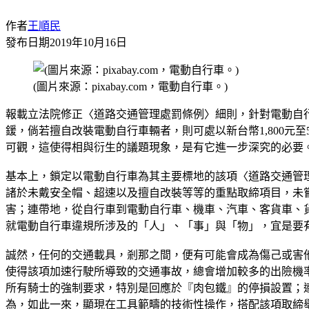
作者
王順民
發布日期
2019年10月16日
(圖片來源：pixabay.com，電動自行車。)
報載立法院修正〈道路交通管理處罰條例〉細則，針對電動自行車
鍰，倘若擅自改裝電動自行車輛者，則可處以新台幣1,800元至
可觀，這使得相與衍生的議題現象，是有它進一步深究的必要
基本上，鎖定以電動自行車為其主要標地的該項〈道路交通管
諸於未戴安全帽、超速以及擅自改裝等等的重點取締項目，未
害；連帶地，從自行車到電動自行車、機車、汽車、客貨車、
就電動自行車違規所涉及的「人」、「事」與「物」，宜是要
誠然，任何的交通載具，剎那之間，便有可能會成為傷己或害
使得該項加速行駛所導致的交通事故，總會增加較多的出險機
所有騎士的強制要求，特別是回應於『肉包鐵』的停損設置；
為，如此一來，顯現在工具範疇的技術性操作，搭配該項取締