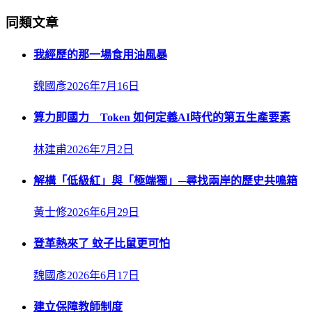
同類文章
我經歷的那一場食用油風暴
魏國彥
2026年7月16日
算力即國力 Token 如何定義AI時代的第五生產要素
林建甫
2026年7月2日
解構「低級紅」與「極端獨」─尋找兩岸的歷史共鳴箱
黃士修
2026年6月29日
登革熱來了 蚊子比鼠更可怕
魏國彥
2026年6月17日
建立保障教師制度