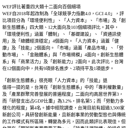
WEF評比著重四大類十二面向百個細項
WEF自2018年起改制為「全球競爭力指數4.0，GCI 4.0」，評
比項目分為「環境便利性」、「人力資本」、「市場」及「創
新生態體系」四大類、12大面向及103個細項評比。其中，
「環境便利性」涵蓋「體制」、「基礎建設」、「資通訊使
用」及「總體經濟穩定」4個面向。「人力資本」涵蓋「健
康」及「技能」2個面向。「市場」涵蓋「產品市場」、「勞
動市場」、「金融體系」與「市場規模」4面向。創新生態體
系」有「商業活力」及「創新能力」2面向。此次評比，台灣
在12個面向中，共有9項排名進步、2項持平及1項退步。
「創新生態體系」很亮眼「人力資本」的「技能」退
值得一提的是，台灣在「創新生態體系」中的「專利權數量」
及「產業群聚完善發展的普遍程度」二面向均高居世界第3，
而「研發支出占GDP比重」為3.2%，排名第5；而「勞動力多
樣化的程度」第4名。據中經院調查，台灣目前有超過3,500家
新創公司，具研發創新能量，且新創事業的勞動型態也與傳統
的工作模式有所區隔，轉變為多元，因而此類評比表現佳。但