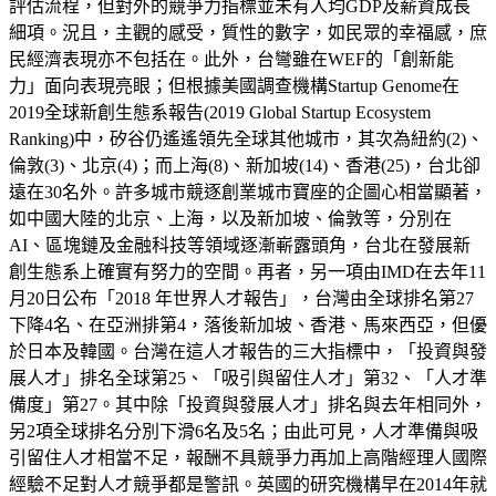
評估流程，但對外的競爭力指標並未有人均GDP及薪資成長
細項。況且，主觀的感受，質性的數字，如民眾的幸福感，庶
民經濟表現亦不包括在。此外，台彎雖在WEF的「創新能
力」面向表現亮眼；但根據美國調查機構Startup Genome在
2019全球新創生態系報告(2019 Global Startup Ecosystem
Ranking)中，矽谷仍遙遙領先全球其他城市，其次為紐約(2)、
倫敦(3)、北京(4)；而上海(8)、新加坡(14)、香港(25)，台北卻
遠在30名外。許多城市競逐創業城市寶座的企圖心相當顯著，
如中國大陸的北京、上海，以及新加坡、倫敦等，分別在
AI、區塊鏈及金融科技等領域逐漸嶄露頭角，台北在發展新
創生態系上確實有努力的空間。再者，另一項由IMD在去年11
月20日公布「2018 年世界人才報告」，台灣由全球排名第27
下降4名、在亞洲排第4，落後新加坡、香港、馬來西亞，但優
於日本及韓國。台灣在這人才報告的三大指標中，「投資與發
展人才」排名全球第25、「吸引與留住人才」第32、「人才準
備度」第27。其中除「投資與發展人才」排名與去年相同外，
另2項全球排名分別下滑6名及5名；由此可見，人才準備與吸
引留住人才相當不足，報酬不具競爭力再加上高階經理人國際
經驗不足對人才競爭都是警訊。英國的研究機構早在2014年就