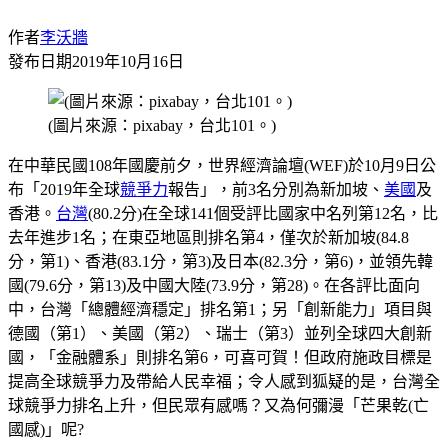
作者
李沃牆
發布日期
2019年10月16日
(圖片來源：pixabay，台北101。)
在中華民國108年國慶前夕，世界經濟論壇(WEF)於10月9日公
布「2019年全球
競爭力
報告」，前3名分別為新加坡、
美國
及
香港。
台灣
(80.2分)在全球141個受評比國家中名列第12名，比
去年進步1名；在東亞地區則排名第4，僅次於新加坡(84.8
分，第1)、香港(83.1分，第3)及日本(82.3分，第6)，並領先韓
國(79.6分，第13)及中國大陸(73.9分，第28)。在各評比面向
中，台灣「總體經濟穩定」排名第1；另「創新能力」項目與
德國（第1）、美國（第2）、瑞士（第3）並列全球四大創新
國，「金融體系」則排名第6，可喜可賀！但政府施政目標是
提高全球競爭力及帶給人民幸福；令人感到狐疑的是，台灣全
球競爭力排名上升，但民眾有感嗎？又為何彌漫「芒果乾(亡
國感)」呢?