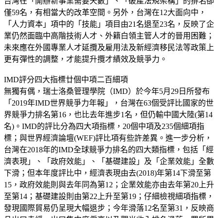
台灣在「開辦新事業需要天數」、「破產法規架構」的排名卻
僅59名，有相當大的改革空間。另外，台灣在12大面向中，
「人力資本」項中的「技能」項目由21名退至23名，反映了企
業仍然面臨中高階技術人才、外籍白領主管人才的晉用困難；
未來應在外國專業人才延攬及雇用法及新經濟移民法等政策上
更有彈性的調整，才能提升攬才績效及競爭力。
IMD評分四大指標廿個中項二百細項
無獨有偶，瑞士洛桑管理學院（IMD）於今年5月29日所發布
「2019年IMD世界競爭力年報」，台灣在63個受評比國家的世
界競爭力排名第16，也比去年進步1名，但仍輸中國大陸(第14
名)。IMD的評比分為四大項指標，20個中項及235個細項指
標；與世界經濟論壇(WEF)評比項有些許差異。進一步分析，
台灣在2018年的IMD全球競爭力排名的四大類指標，包括「經
濟表現」、「政府效能」、「基礎建設」及「企業效能」全數
下滑；但本年度評比中，經濟表現由去(2018)年第14下滑至第
15，政府效能則與去年同為第12；企業效能亦由去年第20上升
至第14；基礎建設則由第22上升至第19；仔細檢視細項指標，
發現國際貿易仍呈現大幅退步；今年滑落12名至第31，反映商