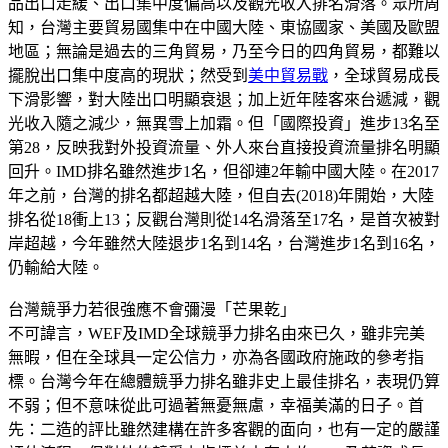
品出口走緩、出口集中度偏高以及觀光收入排名滑落。眾所周
知，台灣主要貿易國集中在中國大陸、東協國家、美國及歐盟
地區；無論是過去的三角貿易，乃至今日的四角貿易，都難以
擺脫出口集中度高的現狀；然受到
美中貿易戰
，全球貿易成長
下滑影響，對大陸出口明顯衰退；加上近年陸客來台遞減，觀
光收入隨之減少，無異雪上加霜。但「國際投資」進步13名至
第28，反映我對外投資流量、外人來台直接投資流量排名明顯
回升。IMD排名雖然進步1名，但卻連2年輸中國大陸。在2017
年之前，台灣的排名都超越大陸，但自去(2018)年開始，大陸
排名從18衝上13；反觀台灣則從14名滑落至17名，是首次被對
岸超越，今年雖然大陸退步1名到14名，台灣進步1名到16名，
仍輸給大陸。
台灣競爭力若很強應不會彌漫「芒果乾」
不可諱言，WEF及IMD全球競爭力排名由來已久，雖非完美
無暇，但在全球具一定公信力，亦為各國政府施政的參考指
標。台灣今年在總體競爭力排名雖非史上最佳排名，表現仍算
不弱；但不意味從此可過著無憂無慮，幸福美滿的日子。首
先：二造的評比雖然建構在許多客觀的面向，也有一定的嚴謹