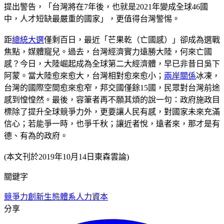
提出警告，「台灣將在7年後，也就是2021年變成全球46國
中，人才短缺最嚴重的國家」，更值得台灣警惕。
距
總統大選
僅剩百日，最近「芒果乾（亡國感）」卻成為選戰
焦點，媒體寵兒。過去，台灣經濟實力遠勝大陸，何來亡國
感？今日，大陸崛起成為全球第二大經濟體，早已非昔日吳下
阿蒙。當大陸愈來愈大，台灣相對愈來愈小；
兩岸關係
冰凍，
台灣的國際空間愈來愈窄，邦交國僅餘15國，民眾對台灣前途
感到惶惶然。最後，容筆者再不願其煩的說一句：政府施政目
標除了提升全球競爭力外，更要讓人民有感，對國家未來充滿
信心；若能爭一時，也爭千秋；讓近者悅，遠者來，那才是有
德、有為的政府。
(本文刊於2019年10月14日東森雲論)
關鍵字
競爭力
創新生態體系
人力資本
分享