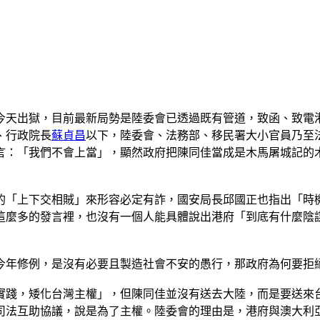
今天出獄，目前最新局勢是陸委會已透過既有管道，致函、致電
、行政院長
蘇貞昌
以下，陸委會、法務部、移民署大小官員乃至
「我們不會上當」，顯然政府把陳同佳當成是木馬屠城記的木馬，認
的「上下交相賊」來形容必定有詐，國安局長邱國正也指出「時
這麼多的發言裡，也沒有一個人能具體說出港府「到底有什麼陰
今年修例，是沒有必要且製造社會不安的愚行，那政府為何要拒
實踐，矮化台灣主權」，但陳同佳並沒有送去大陸，而是要送來
司法互助協議，說是為了主權。陸委會的理由是，港府與澳大利亞