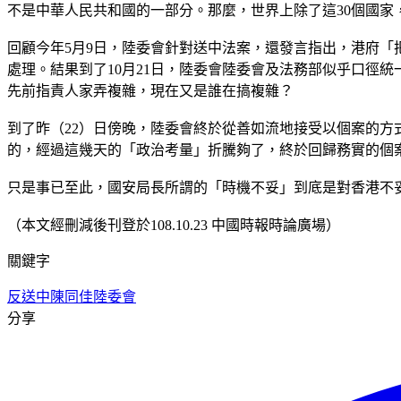
不是中華人民共和國的一部分。那麼，世界上除了這30個國
回顧今年5月9日，陸委會針對送中法案，還發言指出，港府
處理。結果到了10月21日，陸委會陸委會及法務部似乎口徑
先前指責人家弄複雜，現在又是誰在搞複雜？
到了昨（22）日傍晚，陸委會終於從善如流地接受以個案的
的，經過這幾天的「政治考量」折騰夠了，終於回歸務實的個
只是事已至此，國安局長所謂的「時機不妥」到底是對香港不
（本文經刪減後刊登於108.10.23 中國時報時論廣場）
關鍵字
反送中
陳同佳
陸委會
分享