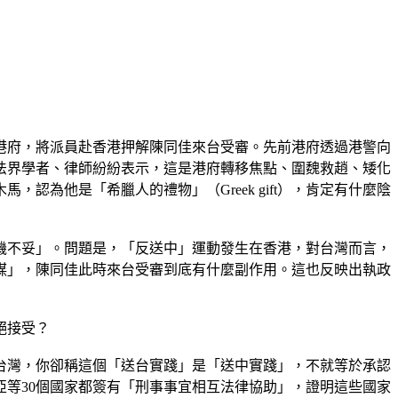
港府，將派員赴香港押解陳同佳來台受審。先前港府透過港警向
法界學者、律師紛紛表示，這是港府轉移焦點、圍魏救趙、矮化
為他是「希臘人的禮物」（Greek gift），肯定有什麼陰
機不妥」。問題是，「反送中」運動發生在香港，對台灣而言，
謀」，陳同佳此時來台受審到底有什麼副作用。這也反映出執政
絕接受？
台灣，你卻稱這個「送台實踐」是「送中實踐」，不就等於承認
等30個國家都簽有「刑事事宜相互法律協助」，證明這些國家