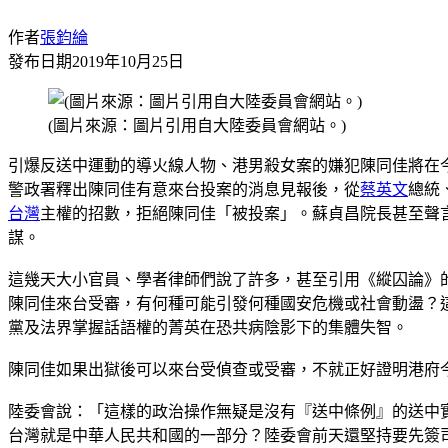
作者
張鈞綸
發布日期
2019年10月25日
(圖片來源：圖片引用自大陸委員會網站。)
引爆反送中運動的導火線人物、港男殺女案的嫌犯陳同佳將在
警政署釋出陳同佳有意來台投案的消息見報後，從
蔡英文
總統
台灣
主權的招數，拒絕陳同佳「被投案」。蘇貞昌院長甚至聲言：
謀。
這幾天大小官員、學者律師們說了許多，甚至引用《縱囚論》
陳同佳來台受審，有何種可能引發何種國安危機或社會動盪？
黨及法界掌握話語權的菁英在恐共病陰影下的集體失智。
陳同佳如果出獄後可以來台受偵查或受審，不就正好證明港府
陸委會說：「這樣的政治操作無疑是沒有『送中條例』的送中
台灣就是中華人民共和國的一部分？陸委會前天還堅持要先簽