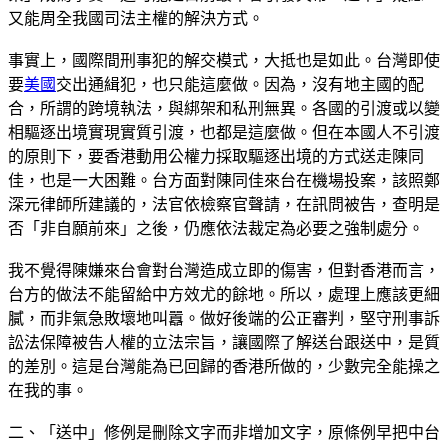
又能周全我國司法主權的解決方式。
事實上，國際間刑事犯的解交模式，大抵也是如此。台灣即使
要
美國
交出通緝犯，也只能這麼做。因為，沒有地主國的配
合，所謂的跨境執法，與綁架和私刑無異。各國的引渡或以變
相驅逐出境實現實質引渡，也都是這麼做。但在本國人不引渡
的原則下，要香港動用公權力採取驅逐出境的方式送走陳同
佳，也是一大困難。台方面對陳同佳來台在機場投案，該照鄭
深元律師所建議的，法官依檢察官聲請，在訊問被告，查明是
否「非自願前來」之後，仍應依法裁定為必要之強制處分。
我不覺得陳嫌來台會對台灣造成立即的傷害，但對香港而言，
台方的做法不能留給中方效尤的餘地。所以，處理上應該更細
膩，而非氣急敗壞地叫囂。做好後端的公正審判，堅守刑事訴
訟法保障被告人權的立法宗旨，讓國際了解送台跟送中，是質
的差別。這是台灣能為已回歸的香港所做的，少數完全能操之
在我的事。
二、「送中」修例是刪除文字而非增加文字，原條例早把中台