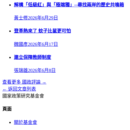
解構「低級紅」與「極端獨」─尋找兩岸的歷史共鳴箱
黃士修
2026年6月29日
登革熱來了 蚊子比鼠更可怕
魏國彥
2026年6月17日
建立保障教師制度
張瑞雄
2026年6月8日
查看更多
國政評論
→
← 返回文章列表
國家政策研究基金會
頁面
關於基金會