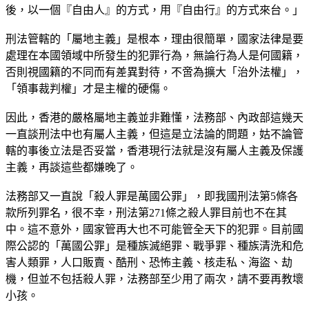
後，以一個『自由人』的方式，用『自由行』的方式來台。」
刑法管轄的「屬地主義」是根本，理由很簡單，國家法律是要
處理在本國領域中所發生的犯罪行為，無論行為人是何國籍，
否則視國籍的不同而有差異對待，不啻為擴大「治外法權」，
「領事裁判權」才是主權的硬傷。
因此，香港的嚴格屬地主義並非難懂，法務部、內政部這幾天
一直談刑法中也有屬人主義，但這是立法論的問題，姑不論管
轄的事後立法是否妥當，香港現行法就是沒有屬人主義及保護
主義，再談這些都嫌晚了。
法務部又一直說「殺人罪是萬國公罪」，即我國刑法第5條各
款所列罪名，很不幸，刑法第271條之殺人罪目前也不在其
中。這不意外，國家管再大也不可能管全天下的犯罪。目前國
際公認的「萬國公罪」是種族滅絕罪、戰爭罪、種族清洗和危
害人類罪，人口販賣、酷刑、恐怖主義、核走私、海盜、劫
機，但並不包括殺人罪，法務部至少用了兩次，請不要再教壞
小孩。