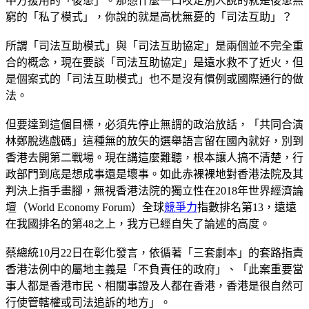
中方援用的「後患」。那憑什麼一口咬定別人說的就是後患無
窮的「私了模式」，你說的就是高枕無憂的「司法互助」？
所謂「司法互助模式」與「司法互助協定」是兩個並不完全重
合的概念，現在要談「司法互助協定」是遠水救不了近火，但
是個案式的「司法互助模式」也不是沒有慣例或國際通行的做
法。
但要達到這個目標，必須先停止無謂的政治放話，「共同合演
林鄭脫逃戲碼」這種無的放矢的選舉語言留在國內就好，別到
香港去開第二戰場。現在講這麼難聽，根本讓人搞不清楚，行
政部門到底是想成事還是壞事。如此赤裸裸地對香港法院及其
判決上指手畫腳，無視香港法院的獨立性在2018年世界經濟論
壇（World Economy Forum）全球
競爭力
指數排名第13，遠遠
在我國排名的第48之上，我方已經自失了論述的高度。
蔡總統10月22日在彰化發言，依循著「三套劇本」的套路指責
香港法例中的屬地主義是「不負責任的政府」、「此案重要當
事人都是香港市民、相關事證及人都在香港，香港是很自然可
行使管轄權或司法追訴的地方」。