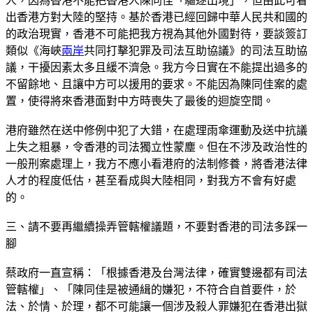
人，因為香港不能把香港人陳同佳「驅逐出境」，但由此可看
出香港方對大陸的堅持。基於香港已經回歸中華人民共和國的
的政治現實，香港不可能把我方視為其他外國對待，要談簽訂
類似《海峽
兩岸
共同打擊犯罪及司法互助協議》的司法互助協
議，干擾因素太多且緩不濟急。我方今日實在不能提出過多的
不留餘地、且讓中方可以援用的要求。不能因為陳同佳案的處
置，使得將來香港面對中方時喪失了最後的迴旋空間。
港府雖然在送中修例中犯了大錯，在處理雨傘運動及送中抗議
上失之粗暴，令香港的司法獨立性蒙塵。但在不涉及政治性的
一般刑案處理上，我方不應小看港府的法制修養，將香港法律
人才的程度低估，甚至看成與大陸相同，對我方不會有好處
的。
三、請不要再繼續操弄管轄權議題，不要對香港的司法多踩一
腳
蔡政府一直宣稱：「根據香港及台灣法律，確實雙邊都有司法
管轄權」、「陳同佳是被通緝的嫌犯，不符合自首要件，於
法、於情、於理，都不可能讓一個涉及殺人罪嫌犯在香港出獄