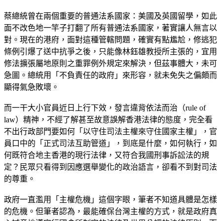
蔡總統曾在兩個重要的普通法系國家：美國及英國留學，如此
面不改色地一竿子打翻了所有普通法系國家，著實讓人無言以
對。現在的港府，面對這種管轄問題，確實有點尷尬，修逃犯
條例引爆了送中抗爭之後，只能像林鈺雄教授所主張的，宜用
修法擴張屬地原則之重罪例外規定來解決，但茲事體大，未可
急圖。總統用「不負責任的政府」來形容，就未免失之偏頗而
顯得氣急敗壞。
而一干大小官員近日上行下效，發言違背依法而治（rule of
law）精神，不經了解甚至故意誤解香港法律的態度，完全看
不出行政部門要如何「以守住司法主權來守住國家主權」，官
員口中的「正式司法互助管道」，到底是什麼，如何執行，如
何既符合地主香港的現行法律，又符合我國刑事訴訟法的規
定？民眾只看得到因應選舉變化的政治語言，卻看不到對司法
的尊重。
政府一直濫用「主權危機」這個字眼，筆者不知道具體是怎樣
的危機。但筆者認為，最能確保台灣主權的方式，就是政府真