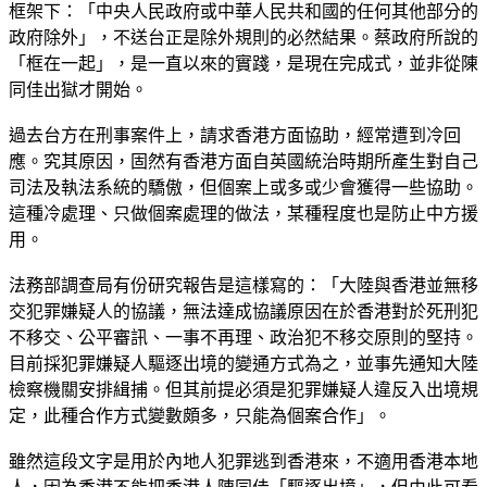
框架下：「中央人民政府或中華人民共和國的任何其他部分的
政府除外」，不送台正是除外規則的必然結果。蔡政府所說的
「框在一起」，是一直以來的實踐，是現在完成式，並非從陳
同佳出獄才開始。
過去台方在刑事案件上，請求香港方面協助，經常遭到冷回
應。究其原因，固然有香港方面自英國統治時期所產生對自己
司法及執法系統的驕傲，但個案上或多或少會獲得一些協助。
這種冷處理、只做個案處理的做法，某種程度也是防止中方援
用。
法務部調查局有份研究報告是這樣寫的：「大陸與香港並無移
交犯罪嫌疑人的協議，無法達成協議原因在於香港對於死刑犯
不移交、公平審訊、一事不再理、政治犯不移交原則的堅持。
目前採犯罪嫌疑人驅逐出境的變通方式為之，並事先通知大陸
檢察機關安排緝捕。但其前提必須是犯罪嫌疑人違反入出境規
定，此種合作方式變數頗多，只能為個案合作」。
雖然這段文字是用於內地人犯罪逃到香港來，不適用香港本地