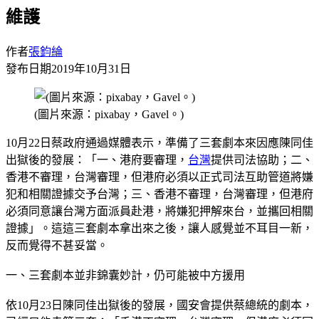
維護
作者
張鈞綸
發布日期
2019年10月31日
(圖片來源：pixabay，Gavel。)
10月22日蔡政府通過媒體表示，準備了三套劇本來因應陳同佳
出獄後的發展：「一、港府要審理，
台灣
提供司法協助；二、
香港不審理，台灣審理，但港府必須以正式司法互助管道將嫌
犯和相關證據交予台灣；三、香港不審理，台灣審理，但港府
必須同意讓台灣方面派員赴港，將嫌犯押解來台，並攜回相關
證據」。這這三套劇本拿出來之後，讓人感覺並不耳目一新，
反而覺得不甚妥當。
一、三套劇本並非錦囊妙計，仍可能被中方援用
依10月23日陳同佳出獄後的發展，國安會提供蔡總統的劇本，