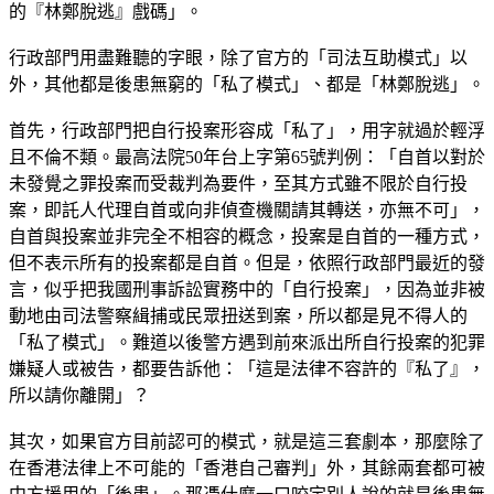
的『林鄭脫逃』戲碼」。
行政部門用盡難聽的字眼，除了官方的「司法互助模式」以
外，其他都是後患無窮的「私了模式」、都是「林鄭脫逃」。
首先，行政部門把自行投案形容成「私了」，用字就過於輕浮
且不倫不類。最高法院50年台上字第65號判例：「自首以對於
未發覺之罪投案而受裁判為要件，至其方式雖不限於自行投
案，即託人代理自首或向非偵查機關請其轉送，亦無不可」，
自首與投案並非完全不相容的概念，投案是自首的一種方式，
但不表示所有的投案都是自首。但是，依照行政部門最近的發
言，似乎把我國刑事訴訟實務中的「自行投案」，因為並非被
動地由司法警察緝捕或民眾扭送到案，所以都是見不得人的
「私了模式」。難道以後警方遇到前來派出所自行投案的犯罪
嫌疑人或被告，都要告訴他：「這是法律不容許的『私了』，
所以請你離開」？
其次，如果官方目前認可的模式，就是這三套劇本，那麼除了
在香港法律上不可能的「香港自己審判」外，其餘兩套都可被