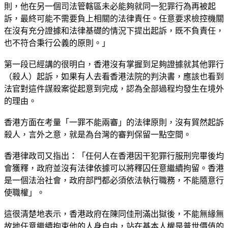
則，他在另一個司法管轄區未必能夠就同一犯罪行為再被起
訴，最終可能不需要負上相關的法律責任。任意要求檢控機關
在沒有充分證據和法律基礎的情況下提出起訴，既不負責任，
也不符合秉行公義的原則。」
第一段已經講的很明白，香港沒有掌握到足夠證據就其他罪行
（殺人）起訴，如果有人去看香港法院的判決書，應該也看到
法官對這件謀殺案從起意到完成，認為全部過程均發生在境外
的理由。
香港方面在考量「一罪不能兩審」的法律原則，沒有貿然起訴
殺人，言外之意，就是為台灣的審判保留一點空間。
香港律政司又指出：「任何人在香港因干犯罪行服刑完畢後均
會獲釋，政府並沒有法律依據可以將釋囚任意繼續拘留。香港
是一個法治社會，政府部門都必須依法執行職務，不能隨意行
使職權」。
這很清楚地表示，香港政府在陳同佳刑滿出獄後，不能無緣無
故地任意繼續拘束他的人身自由，站在基本人權是普世價值的