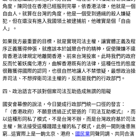
角度，陳同佳在香港已經服刑完畢，依香港法律，他就是一個
自由人。就算在台灣的角度，他是一個受到通緝的殺人嫌疑
犯，但在還沒有進入我國領土被逮捕前，他確實是個「自由
人」。
如果我方最重要的目標，就是實現司法主權，讓實體正義及程
序正義獲得伸張，就應該本於誠懇合作的精神，促使陳嫌不違
背香港法律規定地離開香港、前來台灣投案。此時我們的政府
反而忙著妖魔化港方，曲解香港既有的法律，這種任性的態度
很難獲得國際的認同，也很自然地讓人不禁懷疑，最想政治操
弄司法、不想捍衛司法主權的，反而是我們的行政部門。
四、政治語言不該對個案司法互助造成無謂的阻礙
國安會幕僚的說法，今日變成行政部門統一口徑的發言：
「（香港政府）不願意透過正式管道的『司法互助模式』，而
以這種形同私了模式，不是台灣不辦，而是台灣政府基於司法
主權，無法接受這種踐踏主權的私了模式，此例一開則後患無
窮...這實際上是一齣北京、港府、
國民黨
同聲同調、共同合演