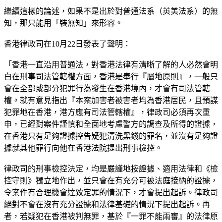
繼續這樣的論述，如果不是出於對普通法系（英美法系）的無
知，那只能用「裝無知」來形容。
香港律政司在10月22日發表了聲明：
「香港一直沿用普通法，對香港法律有清晰了解的人必然會明
白在刑事司法管轄權方面，香港是奉行『屬地原則』，一般只
會在全部或部分犯罪行為發生在香港境內，才會有司法管轄
權。就有意見指出『本案加害者被害者均為香港居民，且預謀
犯罪地在香港，港方應有司法管轄權』，律政司必須再次重
申，已經對案件謹慎和全面地考慮警方的調查及所得的證據，
在香港只有足夠證據控告疑犯清洗黑錢的罪名，並沒有足夠證
據就其他罪行向他在香港法院提出刑事檢控。
律政司的刑事檢控決定，均是嚴謹地按證據、適用法律和《檢
控守則》獨立地作出，並只會在有充分可被法庭接納的證據，
令案件有合理機會達致定罪的情況下，才會提出起訴。律政司
絕對不會在沒有充分證據和法律基礎的情況下提出起訴。再
者，若疑犯在香港被判無罪，基於『一罪不能兩審』的法律原