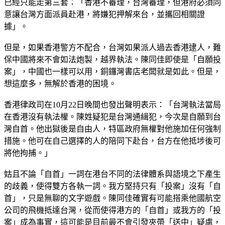
已經只能走第三套：「香港不審理，台灣審理，但港府必須同
意讓台灣方面派員赴港，將嫌犯押解來台，並攜回相關證
據」。
但是，如果香港警方不配合，台灣如果派人過去香港逮人，難
保中國將來不會如法炮製，越界執法。陳同佳即使是「自願投
案」，中國也一樣可以用，銅鑼灣書店老闆就是如此。但是，
想這麼多，無解於香港的困境。
香港律政司在10月22日晚間也發出聲明表示：「台灣執法當局
在香港沒有執法權。陳姓疑犯是台灣通緝犯，今次是自願到台
灣自首。他出獄後是自由人，特區政府無權對他施加任何強制
措施。他可在自己選擇的人的陪同下赴台，台方在他抵埗後可
將他拘捕。」
姑且不論「自首」一詞在港台不同的法律體系與語境之下產生
的歧義，使得雙方各執一詞。我方堅持只有「投案」沒有「自
首」，只是無聊的文字遊戲。陳同佳確實有可能搭乘他國航空
公司的飛機抵達台灣，從而使得港方的「自首」或我方的「投
案」成為事實，這可能是目前最不會引發夾帶「送中」疑慮，