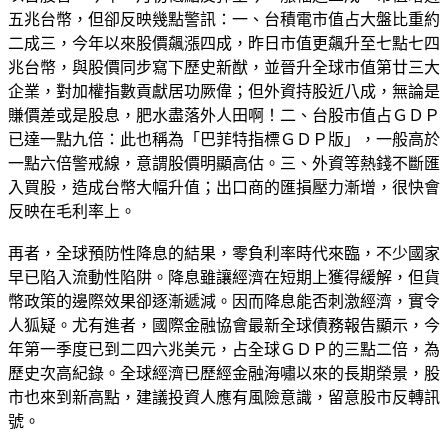
五兆台幣，但卻反映幾點警訊：一、台積電市值占大盤比重約
二成三，今年以來股價飆漲四成，昨日市值更飆升至七點七四
兆台幣，與股價同步寫下歷史新猷，並晉升全球市值第廿三大
企業，對加權指數貢獻居功厥偉；但外資持股近八成，無論是
賺價差或是股息，肥水盡落外人田啊！二、台股市值占ＧＤＰ
已達一點九倍：此也稱為「巴菲特指標ＧＤＰ版」，一般高於
一點六倍警戒線，意謂股價明顯高估。三、外資等熱錢不斷匯
入買股，造成台幣大幅升值；出口商的匯損壓力漸增，很快會
反映在毛利率上。
再者，全球預防性降息的結果，零負利率時代來臨，不少國家
早已陷入流動性陷阱。降息雖讓經濟在短期上獲得緩解，但貨
幣政策的邊際效果卻逐漸遞減。因而降息能否刺激經濟，實令
人狐疑。尤有進者，國際金融協會最新全球債務報告顯示，今
年第一季度已到二四六兆美元，占全球ＧＤＰ的三點二倍，為
歷史次高紀錄。全球經濟已歷經金融海嘯以來的長期榮景，股
市也來到新高點，建議投資人應有風險意識，留意股市反轉訊
號。