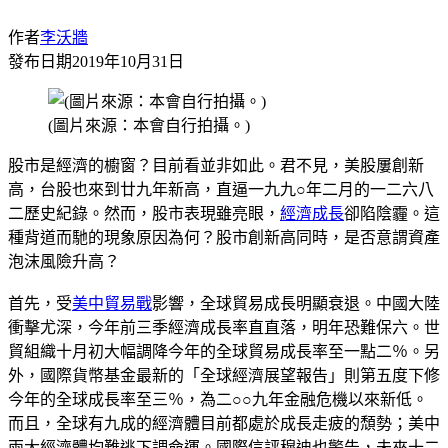
作者
李沃牆
發布日期
2019年10月31日
(圖片來源：本會自行拍攝。)
股市是經濟的櫥窗？目前看並非如此。君不見，美股屢創新
高，台股也來到廿九年新高，直逼一九九○年二月的一二六八
二歷史紀錄。然而，股市表現雖亮眼，
經濟成長
卻陷陰霾。這
種背道而馳的現象原因為何？股市創新高同時，是否意謂資產
泡沫風險升高？
首先，受
美中貿易戰
影響，全球貿易成長明顯衰退。中國大陸
衝擊尤深，今年前三季經濟成長率直直落，明年恐難保六。世
貿組織十月初大幅調降今年的全球貿易成長率至一點二％。另
外，國際貨幣基金最新的「全球經濟展望報告」則第五度下修
今年的全球成長率至三％，為二○○九年金融危機以來新低。
而且，全球有九成的經濟體目前都處於成長走疲的頹勢；美中
兩大經濟體均難逃下調命運。國際信評穆迪也警告，未來十二