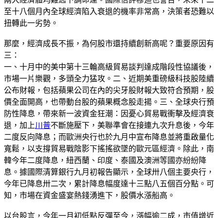
至十八個月內全球經濟陷入衰退的機率非常高，決策者恐難以
扭轉此一劣勢。
那麼，經濟成長不振，為何股市還持續創新高呢？重要原因有
三：
一、十月中的美中第十三輪高級貿易談判達成階段性協議後，
市場一片樂觀，多頭全力猛攻。二、近期美重磅級科技股陸續
公布財報，包括蘋果公司在內的尖牙股財報大致符合預期，股
價全面開高，也帶動台股的蘋果概念股走揚。三、全球央行預
防性降息，帶來新一波資金狂潮：因憂心貿易戰衝擊及經濟衰
退，加上
川普
不斷施壓下，美聯準會在接連九次升息後，今年
二度反向降息；而歐洲央行也於九月中宣布降息並將重啟量化
寬鬆，以支撐貿易戰陰影下搖搖欲墜的歐元區經濟。除此，南
韓今年二度降息，紐西蘭、印度、泰國及澳洲等國亦紛紛降
息。據國際清算銀行九月初報告顯示，全球卅八個主要央行，
今年已降息卅二次，累計降息幅度達十三點八五個百分點。可
知，市場在資金盛宴熱錢湧進下，股價水漲船高。
以台股言，今年一月初低點反彈至今，漲幅逾二成，市值增近