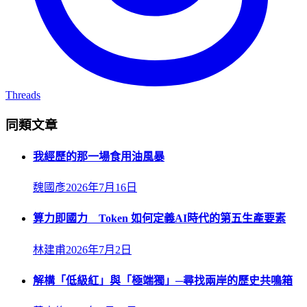
Threads
同類文章
我經歷的那一場食用油風暴
魏國彥
2026年7月16日
算力即國力 Token 如何定義AI時代的第五生產要素
林建甫
2026年7月2日
解構「低級紅」與「極端獨」─尋找兩岸的歷史共鳴箱