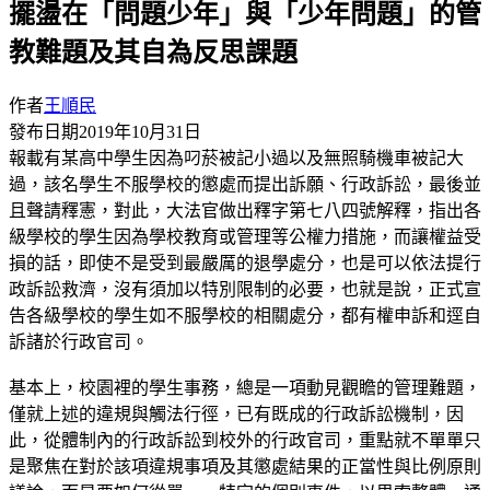
擺盪在「問題少年」與「少年問題」的管
教難題及其自為反思課題
作者
王順民
發布日期
2019年10月31日
報載有某高中學生因為叼菸被記小過以及無照騎機車被記大
過，該名學生不服學校的懲處而提出訴願、行政訴訟，最後並
且聲請釋憲，對此，大法官做出釋字第七八四號解釋，指出各
級學校的學生因為學校教育或管理等公權力措施，而讓權益受
損的話，即使不是受到最嚴厲的退學處分，也是可以依法提行
政訴訟救濟，沒有須加以特別限制的必要，也就是說，正式宣
告各級學校的學生如不服學校的相關處分，都有權申訴和逕自
訴諸於行政官司。
基本上，校園裡的學生事務，總是一項動見觀瞻的管理難題，
僅就上述的違規與觸法行徑，已有既成的行政訴訟機制，因
此，從體制內的行政訴訟到校外的行政官司，重點就不單單只
是聚焦在對於該項違規事項及其懲處結果的正當性與比例原則