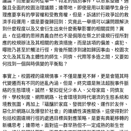
議論，而是要如何從單一、特定的個別事件，以思索整體、通
盤且全面的校園治理議題；連帶地，即使是用以彰顯學生身分
理應要享有的學習權和受教育權，但是，訴諸於行政爭訟的救
濟手段運用，還是要復歸回到：究竟此一舉措可以讓問題解決
到什麼程度以及又會衍生出來什麼衝擊影響的相關提問？冀
此，在這裡的思辨真義自然也不是侷限在祭之於違規行徑所對
應的校規辦法及其相關的救濟措施，而是該項的偏差、虞犯、
曝險乃甚至於觸法行徑，背後所關涉到諸如歸因事由、校園次
文化及其互為主體性的師生、同儕、代際等多造之間，又要如
何找到一個與時俱變的平衡點？
事實上，校園裡的違規情事，不僅是屢見不鮮，更是會隨其時
代變遷而有不同的迷亂內涵，但是，終究還是無法超脫事件脈
絡的生態環境，誠然，緊扣從兒少本人、父母家庭、同儕友
伴、學校制度、網際網路、社會環境到時代潮流的生態系統和
境教氛圍，再加上『蘊釀於家庭、發微於學校、運作於友伴、
惡化於網路以及爆發於社會』的連續性演進關係，這使得對於
包括校園違規行徑的處遇目標與對應策略，是要有典範移轉的
新構思考；連帶地，面對這一群早熟但不一定成熟的新生世