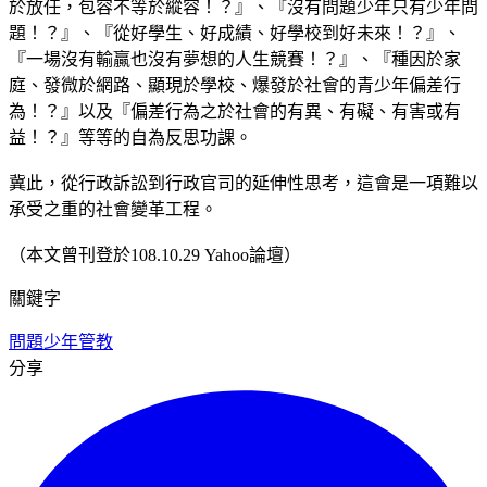
於放任，包容不等於縱容！？』、『沒有問題少年只有少年問
題！？』、『從好學生、好成績、好學校到好未來！？』、
『一場沒有輸贏也沒有夢想的人生競賽！？』、『種因於家
庭、發微於網路、顯現於學校、爆發於社會的青少年偏差行
為！？』以及『偏差行為之於社會的有異、有礙、有害或有
益！？』等等的自為反思功課。
冀此，從行政訴訟到行政官司的延伸性思考，這會是一項難以
承受之重的社會變革工程。
（本文曾刊登於108.10.29 Yahoo論壇）
關鍵字
問題少年
管教
分享