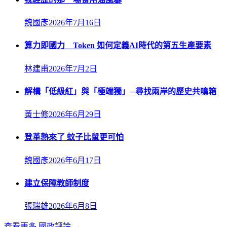
魏國彥
2026年7月16日
算力即國力 Token 如何定義AI時代的第五生產要素
林建甫
2026年7月2日
解構「低級紅」與「極端獨」─尋找兩岸的歷史共鳴箱
黃士修
2026年6月29日
登革熱來了 蚊子比鼠更可怕
魏國彥
2026年6月17日
建立保障教師制度
張瑞雄
2026年6月8日
查看更多
國政評論
→