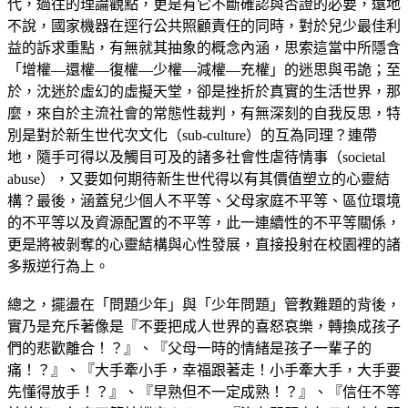
代，過往的理論觀點，更是有它不斷確認與否證的必要，遠地
不說，國家機器在逕行公共照顧責任的同時，對於兒少最佳利
益的訴求重點，有無就其抽象的概念內涵，思索這當中所隱含
「增權—還權—復權—少權—減權—充權」的迷思與弔詭；至
於，沈迷於虛幻的虛擬天堂，卻是挫折於真實的生活世界，那
麼，來自於主流社會的常態性裁判，有無深刻的自我反思，特
別是對於新生世代次文化（sub-culture）的互為同理？連帶
地，隨手可得以及觸目可及的諸多社會性虐待情事（societal
abuse），又要如何期待新生世代得以有其價值塑立的心靈結
構？最後，涵蓋兒少個人不平等、父母家庭不平等、區位環境
的不平等以及資源配置的不平等，此一連續性的不平等關係，
更是將被剝奪的心靈結構與心性發展，直接投射在校園裡的諸
多叛逆行為上。
總之，擺盪在「問題少年」與「少年問題」管教難題的背後，
實乃是充斥著像是『不要把成人世界的喜怒哀樂，轉換成孩子
們的悲歡離合！？』、『父母一時的情緒是孩子一輩子的
痛！？』、『大手牽小手，幸福跟著走！小手牽大手，大手要
先懂得放手！？』、『早熟但不一定成熟！？』、『信任不等