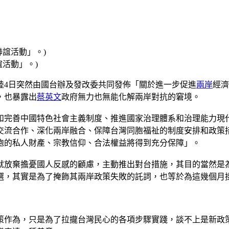
活動」。)
陸4日突然由國台辦及發改委共同發佈「關於進一步促進
兩岸
經濟
，也暴露出
蔡英文
政府無力也無能化解兩岸對抗的窘境。
和完善中國特色社會主義制度、推進國家治理體系和治理能力現
交流合作、深化兩岸融合、保障台灣同胞福祉的制度安排和政策
胞的私人財產、宗教信仰、合法權益將得到充分保障」。
就放棄擔憂國人反感的顧慮，主動推出對台措施，其目的當然是
選，其實是為了掩飾其兩岸政策失敗的託詞，也等於為這幾個月
政策作為，只是為了拉攏台灣民心的各項步驟實踐，談不上是新