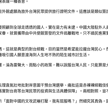
灣表達一種善意。
駐外館處願為旅外台灣民眾提供旅行證明文件。這應該是類似簽
要照顧到全球走透透的國人，實在是力有未逮。中國大陸駐外人
家眷，就曾攜帶由中共使館簽發的文件逃離戰地。只不過民進黨
待遇，這就是典型的對台統戰，目的當然是希望能拉攏台灣民心。
難吸引國人願意渡海到人生地不熟的陌生城市討生活。
一樣，淪為雷聲大、雨點小的政策，難以說服台灣人民，只能算
先理直氣壯地批對岸意圖干預台灣選舉、痛批這是赤裸裸統戰伎
落實對台商等台灣民眾的投資與生活具體保障」。兩相對照，豈
示「面對中國的文攻武嚇打壓，我有屈服嗎？」然細究其真偽，