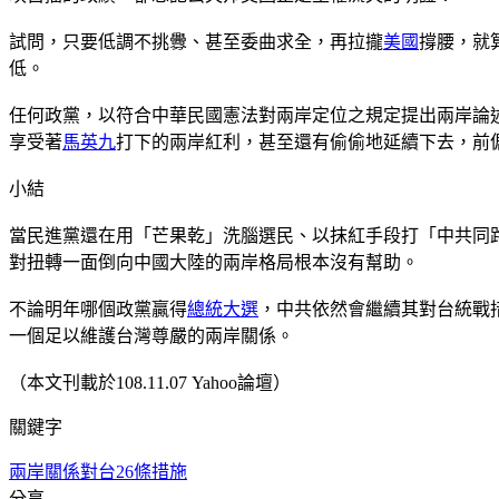
試問，只要低調不挑釁、甚至委曲求全，再拉攏
美國
撐腰，就
低。
任何政黨，以符合中華民國憲法對兩岸定位之規定提出兩岸論
享受著
馬英九
打下的兩岸紅利，甚至還有偷偷地延續下去，前
小結
當民進黨還在用「芒果乾」洗腦選民、以抹紅手段打「中共同
對扭轉一面倒向中國大陸的兩岸格局根本沒有幫助。
不論明年哪個政黨贏得
總統大選
，中共依然會繼續其對台統戰
一個足以維護台灣尊嚴的兩岸關係。
（本文刊載於108.11.07 Yahoo論壇）
關鍵字
兩岸關係
對台26條措施
分享