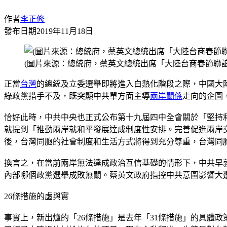
作者
李正修
發布日期
2019年11月18日
(圖片來源：總統府，蔡英文總統出席「大陸台商春節聯誼
正當
台灣
的總統及立委選舉即將進入白熱化階段之際，中國大
綠政黨措手不及，既突顯中共單方面主導
兩岸關係
走向的企圖
恰好此時，中共中央也正式公布第十九屆四中全會關於「堅持
就提到「推動兩岸就和平發展達成制度性安排。完善促進兩岸
後，台灣同胞的社會制度和生活方式將得到充分尊重，台灣同
換言之，在當前兩岸無法達成政治互信基礎的情形下，中共早
內部哪個政黨選舉成敗無關。蔡英文政府指控中共意圖影響大
26條措施的虛與實
事實上，新出爐的「26條措施」是去年「31條措施」的具體