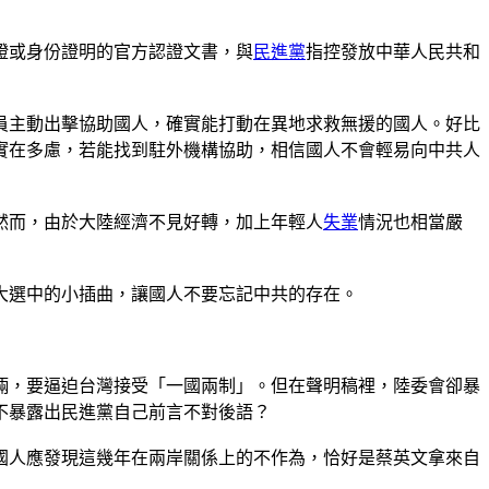
證或身份證明的官方認證文書，與
民進黨
指控發放中華人民共和
員主動出擊協助國人，確實能打動在異地求救無援的國人。好比
實在多慮，若能找到駐外機構協助，相信國人不會輕易向中共人
然而，由於大陸經濟不見好轉，加上年輕人
失業
情況也相當嚴
是大選中的小插曲，讓國人不要忘記中共的存在。
倆，要逼迫台灣接受「一國兩制」。但在聲明稿裡，陸委會卻暴
不暴露出民進黨自己前言不對後語？
國人應發現這幾年在兩岸關係上的不作為，恰好是蔡英文拿來自