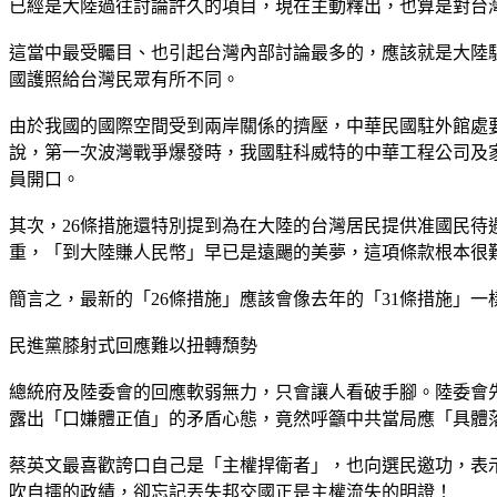
已經是大陸過往討論許久的項目，現在主動釋出，也算是對台
這當中最受矚目、也引起台灣內部討論最多的，應該就是大陸
國護照給台灣民眾有所不同。
由於我國的國際空間受到兩岸關係的擠壓，中華民國駐外館處
說，第一次波灣戰爭爆發時，我國駐科威特的中華工程公司及
員開口。
其次，26條措施還特別提到為在大陸的台灣居民提供准國民
重，「到大陸賺人民幣」早已是遠颺的美夢，這項條款根本很
簡言之，最新的「26條措施」應該會像去年的「31條措施」
民進黨膝射式回應難以扭轉頹勢
總統府及陸委會的回應軟弱無力，只會讓人看破手腳。陸委會
露出「口嫌體正值」的矛盾心態，竟然呼籲中共當局應「具體
蔡英文最喜歡誇口自己是「主權捍衛者」，也向選民邀功，表
吹自擂的政績，卻忘記丟失邦交國正是主權流失的明證！