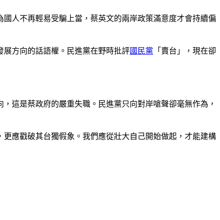
為國人不再輕易受騙上當，蔡英文的兩岸政策滿意度才會持續偏
發展方向的話語權。民進黨在野時批評
國民黨
「賣台」，現在卻
向，這是蔡政府的嚴重失職。民進黨只向對岸嗆聲卻毫無作為，
，更應戳破其台獨假象。我們應從壯大自己開始做起，才能建構