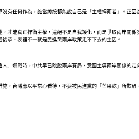
算沒有任何作為，誰當總統都能說自己是「主權捍衛者」。正因
述，才能真正捍衛主權，這絕不是自我矮化，而是爭取兩岸關係
倨後恭、表裡不一就是民進黨兩岸政策走不下去的主因。
路人」選戰時，中共早已跳脫兩岸賽局，意圖主導兩岸關係的走
措施，台灣應以平常心看待，不要被民進黨的「芒果乾」所欺騙