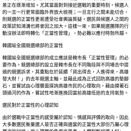
差正在逐漸增加。尤其當面對到接近選戰的重要時刻，候選人
的一言一行更常面臨外界放大檢視；一旦言行之間未能切合，
則競選的正當性更易遭受社會輿論質疑，選民與候選人之間的
政策認知鴻溝也將會因之加大。這樣一來，如果競選團隊的行
動沒辦法即時轉化「正當性管理」，勢必難以應付時勢所趨。
韓國瑜全國競選總部的正當性
韓國瑜全國競選總部的成立應該是韓市長「正當性管理」的必
要作為。競選總部的設立是韓市長在不同階段與不同場合中提
過的競選訴求，其重點在於延續「貨出得去，人進得來，高雄
發大財！」的去年競選主軸，並藉此成為正式回防高雄的墊腳
石，並嘗試由心理層面探詢高雄市民的心理取向，藉由摸著石
頭過河的作為，嘗試性地漸進挽回當前高雄低迷的支持氣勢。
選民對於正當性的心理認知
由於選戰中正當性的感受屬於認知、情感與評價的取向，因此
大多數選民衡量選人是否正確與適當的正當性大部份乃屬心理