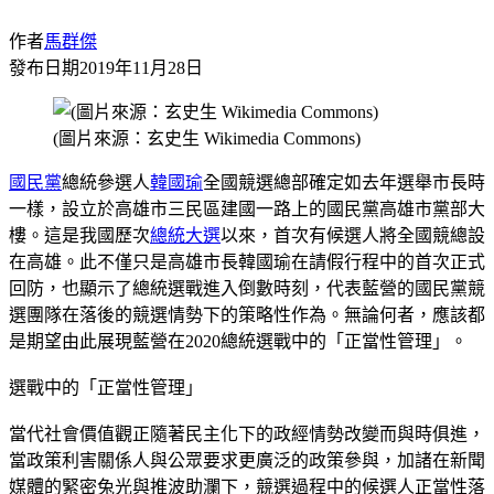
作者
馬群傑
發布日期
2019年11月28日
(圖片來源：玄史生 Wikimedia Commons)
國民黨
總統參選人
韓國瑜
全國競選總部確定如去年選舉市長時
一樣，設立於高雄市三民區建國一路上的國民黨高雄市黨部大
樓。這是我國歷次
總統大選
以來，首次有候選人將全國競總設
在高雄。此不僅只是高雄市長韓國瑜在請假行程中的首次正式
回防，也顯示了總統選戰進入倒數時刻，代表藍營的國民黨競
選團隊在落後的競選情勢下的策略性作為。無論何者，應該都
是期望由此展現藍營在2020總統選戰中的「正當性管理」。
選戰中的「正當性管理」
當代社會價值觀正隨著民主化下的政經情勢改變而與時俱進，
當政策利害關係人與公眾要求更廣泛的政策參與，加諸在新聞
媒體的緊密兔光與推波助瀾下，競選過程中的候選人正當性落