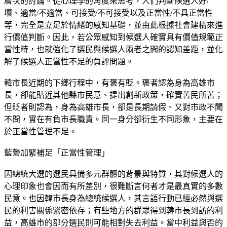
層次的討論。從心理學的角度來思考，人們判斷候選人好/
壞、適當/不適當、可接受/不可接受以及正當性/不具正當性
等，完全是立足於情緒的感知基礎，並由此根據社會建構來進
行價值判斷。因此，若公眾感知到候選人確實具有價值規範正
當性時，也就強化了選民與候選人兩者之間的認知差距，並化
解了候選人正當性不足的負評問題。
韓市長近期的下鄉行程中，有褒有貶。褒者認為身為高雄市
長，卻能貼近其他縣市民意、提出創新政策，確實苦民所苦；
但貶者則認為，身為高雄市長，卻是長期請假、又對市政不聞
不問，實在有負市長職責。同一身分卻衍生不同形象，主要在
於正當性管理不足。
藍營加緊補足「正當性管理」
因總統大選的選民具備多元群體的背景與特質，其對候選人的
心理印象也會因而有所差別，很難斷言何者才是最真實的多數
民意。也因韓市長身為總統候選人，其言語行動已經必然與選
民的利害關係緊密依存；有些地方的群眾得到韓市長到訪的利
益，高雄市的部分選民則可能相對失去利益。當中利益與否的