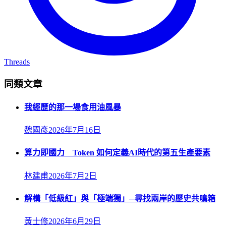
Threads
同類文章
我經歷的那一場食用油風暴
魏國彥
2026年7月16日
算力即國力 Token 如何定義AI時代的第五生產要素
林建甫
2026年7月2日
解構「低級紅」與「極端獨」─尋找兩岸的歷史共鳴箱
黃士修
2026年6月29日