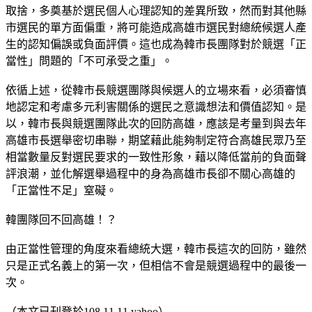
取捨，多奠基於選民個人心理認知的差異所致，然而對其他縣
市選民的單方面偏重，將可能造成高雄市選民對總統候選人產
生的認知偏誤或負面評價。這也成為韓市長團隊對於競選「正
當性」問題的「不可承受之重」。
依循上述，從韓市長競選團隊與候選人的立場來看，必須審慎
地認定和考慮多元利害關係的選民之意識想法和價值認知。是
以，韓市長與競選團隊此次的回防高雄，應該是考量到與去年
高雄市長選舉密切串聯，期望藉此能夠制定符合高雄民眾乃至
相當數量反對選民要求的一致性形象，藉以降低當前的負面聲
評浪潮，並化解選舉過程中的身為高雄市長卻不關心高雄的
「正當性不足」窒礙。
韓團隊回不回高雄！？
由正當性管理的角度來看總統大選，韓市長這次的回防，雖然
只是正式名義上的第一次，但相信不會是競選過程中的最後一
次。
（本文已刊登於108.11.11 yahoo）