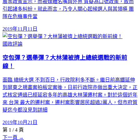
展等政策宣示，而被媒體名嘴與外界 質疑為口號政策，故而
引起諸多糾紛。就此而言，乃令人關心起候選人與其領導 團
隊在危機事件當
2019年11月11日
國政評論
空包彈？選舉彈？大林蒲被擠上總統選戰的新前
線！
面臨 總統大選 不到百日，行政院利多不斷。繼日前高鐵延伸
到屏東之規畫案拍板定案後，日前行政院亦做出重大決定，正
式核定通過已經延宕多年的高雄大林蒲遷村案。對於這個近年
來 台灣 最大的遷村案，遷村案影響居民超過2萬人，但市府質
疑迄今都沒見到詳細
2019年10月21日
第
1
/
4
頁
下一頁 →