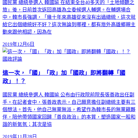
國民黨 總統參選人 韓國瑜 在結束全台40多天的「土地傾聽之
旅」後，日前首次返回高雄為立委候選人輔選。在輔選場合
中，韓市長強調，「幾十年來高雄從來沒有出過總統，這次就
給它出個總統好不好？這次無論到哪裡，都有旅外高雄鄉親主
動來跟他相認，因為在
2019年12月6日
國政評論
這一次，「國」「政」加「國政」即將翻轉「國
政」！？
國民黨 總統參選人 韓國瑜 公布由行政院前院長張善政出任副
手。在記者會中，張善政表示，自己願意擔任副總統主要有三
個想法。首先，他自己無黨無派，希望作為韓市長的無黨籍夥
伴，陪他帶領國家回歸「善良政治」的本質，塑造國家一股和
諧的新氣氛；其次是協
2019年11月28日