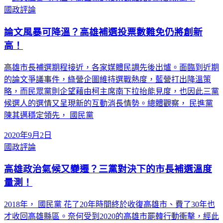
國政評論
論文風暴可降溫？高雄補選投票數難免仍將創新
高！
高雄市長補選期程接近，各家媒體民調先後出爐。面臨到近期
的論文爭議事件，綠營企圖維持選戰熱度，藍營打出降溫策
略，而民眾黨則企望藉由柯主席南下拉抬能見度，也因此三黨
候選人的選情又呈現新的互動消長情勢。總體觀察， 民進黨
陳其邁穩定領先， 國民黨
2020年9月2日
國政評論
高雄政治氣候又變遷？三黨對決下的市長補選溫度
量測！
2018年， 國民黨 花了20年時間終於收復高雄市、費了30年也
才收回高雄縣區。奈何受到2020的高雄市罷韓行動衝擊，經此