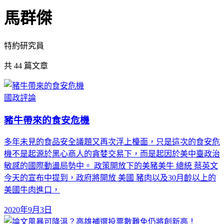
馬群傑
特約研究員
共
44
篇文章
國政評論
豬牛帶來的食安危機
多年未見的食品安全議題又再次浮上檯面，只是這次的食安危
機不是起源於黑心商人的貪婪交易下，而是起因於美中臺政治
敏感的國際動盪局勢中。 政策開放下的美豬美牛 總統 蔡英文
今天的宣布中提到，政府將開放 美國 豬肉以及30月齡以上的
美國牛肉進口，
2020年9月3日