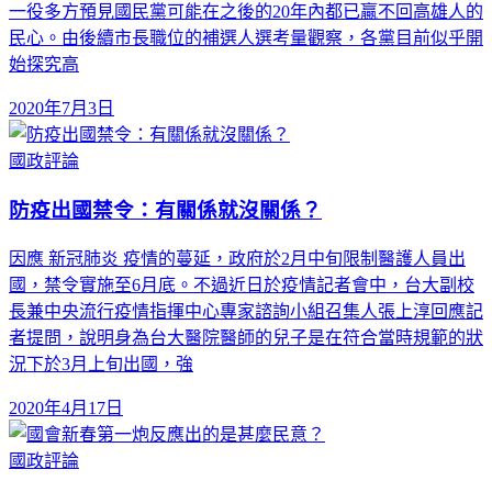
一役多方預見國民黨可能在之後的20年內都已贏不回高雄人的
民心。由後續市長職位的補選人選考量觀察，各黨目前似乎開
始探究高
2020年7月3日
國政評論
防疫出國禁令：有關係就沒關係？
因應 新冠肺炎 疫情的蔓延，政府於2月中旬限制醫護人員出
國，禁令實施至6月底。不過近日於疫情記者會中，台大副校
長兼中央流行疫情指揮中心專家諮詢小組召集人張上淳回應記
者提問，說明身為台大醫院醫師的兒子是在符合當時規範的狀
況下於3月上旬出國，強
2020年4月17日
國政評論