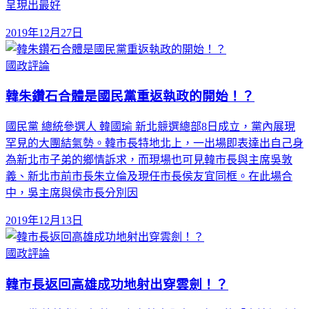
呈現出最好
2019年12月27日
國政評論
韓朱鑽石合體是國民黨重返執政的開始！？
國民黨 總統參選人 韓國瑜 新北競選總部8日成立，黨內展現
罕見的大團結氣勢。韓市長特地北上，一出場即表達出自己身
為新北市子弟的鄉情訴求，而現場也可見韓市長與主席吳敦
義、新北市前市長朱立倫及現任市長侯友宜同框。在此場合
中，吳主席與侯市長分別因
2019年12月13日
國政評論
韓市長返回高雄成功地射出穿雲劍！？