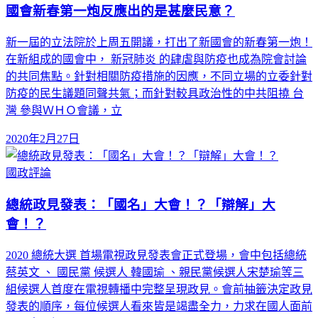
國會新春第一炮反應出的是甚麼民意？
新一屆的立法院於上周五開議，打出了新國會的新春第一炮！
在新組成的國會中， 新冠肺炎 的肆虐與防疫也成為院會討論
的共同焦點。針對相關防疫措施的因應，不同立場的立委針對
防疫的民生議題同聲共氣；而針對較具政治性的中共阻撓 台
灣 參與ＷＨＯ會議，立
2020年2月27日
國政評論
總統政見發表：「國名」大會！？「辯解」大
會！？
2020 總統大選 首場電視政見發表會正式登場，會中包括總統
蔡英文 、 國民黨 候選人 韓國瑜 、親民黨候選人宋楚瑜等三
組候選人首度在電視轉播中完整呈現政見。會前抽籤決定政見
發表的順序，每位候選人看來皆是竭盡全力，力求在國人面前