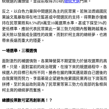
統競選的灘頭堡，並提前取得2024的
總統大選
門票。
反之，以白色力量與中間選民為主的民眾黨，若無法透過國民
黨論文風暴取得在地泛藍甚或中間選民的支持，得票數亦僅維
持在民眾黨既有8.5%的8萬至10萬選票水準，甚或下探至5%的
更低標準，應就代表民眾黨此一第三勢力短期內暫難跨越濁水
溪天險以發展成全國性的政黨，而對於柯主席的總統夢，也將
帶來長遠而重大的隱憂。
一場選舉，三種選情
面對激烈的補選情勢，各黨陣營莫不期望致力於搶攻選票的高
標。只是，面對當前的政治現實，在接下來的競選過程中，各
候選人的目標已有所不同。勝券在握的陳其邁是跟自己選後的
自我實現而努力、李眉蓁是企望避免拖累國民黨再往下滑落而
拼搏，至於吳益政則是為了民眾黨等第三勢力在南部的紮根與
柯主席的總統夢而奮進。
總體投票數可望再創新高！？