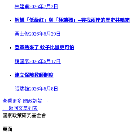
林建甫
2026年7月2日
解構「低級紅」與「極端獨」─尋找兩岸的歷史共鳴箱
黃士修
2026年6月29日
登革熱來了 蚊子比鼠更可怕
魏國彥
2026年6月17日
建立保障教師制度
張瑞雄
2026年6月8日
查看更多
國政評論
→
← 返回文章列表
國家政策研究基金會
頁面