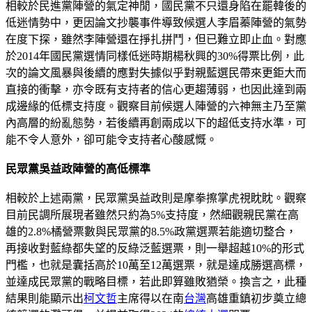
相較於民進黨陣營的氣定神閒，國民黨不只還身陷在罷韓後的
低迷情勢中，更因論文抄襲事件導致候選人李眉蓁陣營的氣勢
在度下探，雖然李陣營還在掙扎拼鬥，但已難立即止血。對應
於2014年國民黨選情同樣低迷時期楊秋興的30%得票比例，此
次的論文風暴與後續的應對失據似乎對親藍選民帶來更鉅大而
直接的衝擊，亦令既有支持者的信心更趨薄弱，也因此達到兩
成邊緣的低標支持度。觀察目前候選人陣營的六神無主乃至黨
內高層的紛亂態勢，若後續再創兩成以下的超低支持水準，可
能不令人意外，卻可能令支持者心酸感慨。
民眾黨吳益政陣營的高低標準
相較於上述兩黨，民眾黨吳益政則是摩拳擦掌虎視眈眈。觀察
目前民調所展現者雖然只約為5%支持度，然細觀親民黨在高
雄的2.8%橘營票數與民眾黨的8.5%政黨選票若能適切整合，
再接收對藍綠都失望的反綠泛藍選票，則一舉超越10%的形式
門檻，也就是囊括高於10萬至12萬選票，就是達成勝選高標，
並達成民眾黨的戰略目標，若此即算雖敗猶榮。換言之，此種
結果則能顯示出
柯文哲
主席得以在南
台灣
高雄重鎮初步奠立總