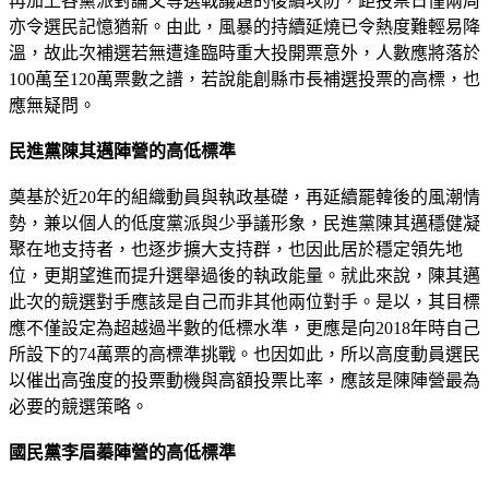
再加上各黨派對論文等選戰議題的後續攻防，距投票日僅兩周
亦令選民記憶猶新。由此，風暴的持續延燒已令熱度難輕易降
溫，故此次補選若無遭逢臨時重大投開票意外，人數應將落於
100萬至120萬票數之譜，若說能創縣市長補選投票的高標，也
應無疑問。
民進黨陳其邁陣營的高低標準
奠基於近20年的組織動員與執政基礎，再延續罷韓後的風潮情
勢，兼以個人的低度黨派與少爭議形象，民進黨陳其邁穩健凝
聚在地支持者，也逐步擴大支持群，也因此居於穩定領先地
位，更期望進而提升選舉過後的執政能量。就此來說，陳其邁
此次的競選對手應該是自己而非其他兩位對手。是以，其目標
應不僅設定為超越過半數的低標水準，更應是向2018年時自己
所設下的74萬票的高標準挑戰。也因如此，所以高度動員選民
以催出高強度的投票動機與高額投票比率，應該是陳陣營最為
必要的競選策略。
國民黨李眉蓁陣營的高低標準