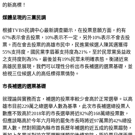
的新高標！
媒體呈現的三黨民調
根據TVBS民調中心最新調查顯示，在投票意願方面，約有
67%表示會去投票，10%表示不一定，另外10%表示不會去投
票。而在會去投票的高雄市民中，民進黨候選人陳其邁獲得
55%支持度，國民黨李眉蓁支持度為21%，至於民眾黨吳益政
之支持度則為5%，最後並有19%民眾未明確表態。衡諸近來
高雄民意展現，我們可以理性分析出市長補選的選票基礎，並
檢視三位候選人的高低標得票情勢。
市長補選的選票基礎
就理論與實務而言，補選的投票率較少會高於正常選舉。以高
雄市目前229萬之總選舉人數為基準，此次市長補選總投票人
數應不致高於2018年的市長選舉將近82%的168萬總投票數，
但應該略高於今年六月時的罷免市長時將近97萬票的42%總投
票人數。然對照國內縣市首長歷年補選約近五成的投票趨勢，