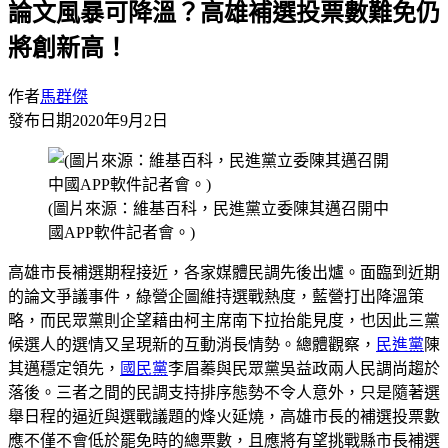
論文風暴可降溫？高雄補選投票數難免仍
將創新高！
作者
馬群傑
發布日期
2020年9月2日
(圖片來源：維基百科，民進黨立委陳其邁召開中
國APP軟件記者會。)
高雄市長補選期程接近，各家媒體民調先後出爐。面臨到近期
的論文爭議事件，綠營企圖維持選戰熱度，藍營打出降溫策
略，而民眾黨則企望藉由柯主席南下拉抬能見度，也因此三黨
候選人的選情又呈現新的互動消長情勢。總體觀察，
民進黨
陳
其邁穩定領先，
國民黨
李眉蓁與民眾黨吳益政兩人民調尚趨於
落後。三者之間的民調支持排序態勢不令人意外，只是隨著選
舉日程的逼近與選戰議題的烽火延燒，高雄市長的補選投票數
應不僅不會低於罷免時的總票數，且應將有望挑戰縣市長補選