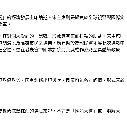
錢」的經濟發展主軸論述。宋主席則是聚焦於全球視野與國際定
改革。
，其對個人受到的「黑韓」形象應有正面扭轉的助益。宋主席則
中間選民及高雄市民之選票，應有助於為親民黨拓展此次選戰中
正當性，更在發表會中闡述對抗北京威權作為乃至具體施政成
現熟優熟劣、國家名稱出現幾次，民眾可能各有評價，形式意義
或厭倦抹黑抹紅的選民來說，不管是「國名大會」或「辯解大