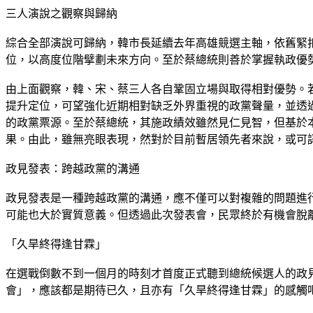
三人演說之觀察與歸納
綜合全部演說可歸納，韓市長延續去年高雄競選主軸，依舊緊
位，以高度位階擘劃未來方向。至於蔡總統則善於掌握執政優
由上面觀察，韓、宋、蔡三人各自鞏固立場與取得相對優勢。
提升定位，可望強化近期相對缺乏外界重視的政黨聲量，並透
的政黨票源。至於蔡總統，其施政績效雖然見仁見智，但基於
果。由此，雖無亮眼表現，然對於目前暫居領先者來說，或可
政見發表：跨越政黨的溝通
政見發表是一種跨越政黨的溝通，應不僅可以對複雜的問題進
可能也大於實質意義。但透過此次發表會，民眾終於有機會脫
「久旱終得逢甘霖」
在選戰倒數不到一個月的時刻才首度正式聽到總統候選人的政
會」，應該都是期待已久，且亦有「久旱終得逢甘霖」的感觸