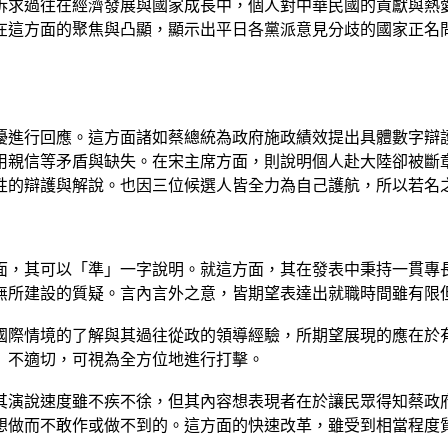
訴求過往在經濟發展與國家成長中，個人對中華民國的貢獻與熱
在這方面的聚焦與凸顯，顯示出平日各黨派意見分歧的國家正名
擾進行回應。這方面諸如蔡總統為政府施政績效提出具體數字辯
用親信等矛盾與缺失。在宋主席方面，則說明個人赴大陸卻被斷
性的辯護與解說。也因三位候選人皆全力為自己護航，所以若名
面，其可以「準」一字說明。就這方面，其在發表中秉持一貫專
無所建設的質疑。言內言外之意，皆期望表達出就職時間雖有限
國際情境的了解與其過往從政的領導經驗，所期望展現的應在於
」不適切，可視為全方位地進行打擊。
其演說速度雖不疾不徐，但其內容想表現者在於讓民眾得知蔡政
想做而不敢作或做不到的。這方面的快速改革，雖受到相當程度