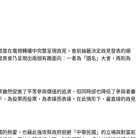
首度在電視轉播中完整呈現政見。會前抽籤決定政見發表的順
發表會乃呈現出兩個有趣面向：一者為「國名」大會，再則為
革雖然促進了平等參與價值的追求，但同時卻也降低了參與者審
下，為投票而投票，為表達而表達。在此情形下，最直接的政見
國的熱愛，也藉此強攻蔡政府迴避「中華民國」的立場與對當前