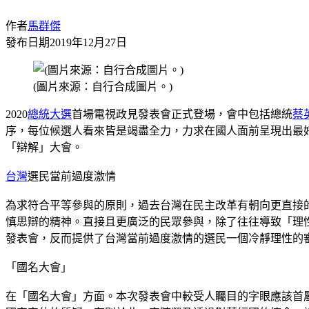
作者
馬群傑
發布日期
2019年12月27日
(圖片來源：自行合成圖片。)
2020
總統大選
首場電視政見發表會正式登場，會中包括總統
蔡
序，每位候選人看來皆是竭盡全力，力求在國人面前呈現出最
「辯解」大會。
台灣
選民當前過度激情
為求符合平等參與的原則，過去台灣在民主改革有朝向更直接
慎思辯的精神。直接且更廣泛的民眾參與，除了往往導致「理
發表會，反而提供了台灣當前過度激情的選民一個冷靜理性的
「國名大會」
在「國名大會」方面。本次發表會中較受人矚目的字眼應該首