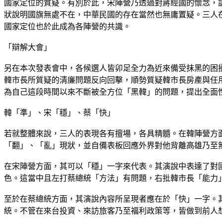
國家定位的質疑。有別於此，宋陣營乃透過對蔣經國的懷念，
狀說明國旗無處不在，中華民國的存在當然也無庸置疑。三人
國家定位也於此成為各陣營的共識。
「辯解大會」
另在本次發表會中，各候選人皆卯足全力為近來備受抹黑的困
韓市長所質疑的清廉問題反向回擊，順勢質疑韓市長房產與任
為自己這段時間以來不斷被全方位「黑韓」的問題，提出全面
韓「準」、宋「穩」、蔡「快」
若就整體來說，三人的表現各有擅場，各具精髓。在韓陣營方
「翻」、「亂」現狀，並自備表板回應外界對他背離高雄乃至
在宋陣營方面，其可以「穩」一字來代表。其演說中表達了對
色。這當中且左打蔡總統「方法」有問題，右批韓市長「能力
至於在蔡總統方面，其演說內容所呈現者應在於「快」一字。
統。不管在來台投資、來訪旅客乃至福利政策等，皆做到前人