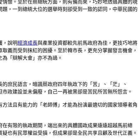
愛情懷。至於在蔡總統方面，則有備而來，巧妙地透過具體的現
問題，一到總統大位的選舉時刻卻受到一致的認同，中華民國的
護，說明
經濟成長
與產業投資都較先前馬政府為佳，更技巧地將
章取義而受到抹紅的困擾。至於韓市長，更充分掌握發言機會，
之為「辯解大會」亦不為過。
長的庶民語言，暗諷蔡政府四年執政下的「苦」、「茫」、
但市政建設並未偏廢，自己一再被黑卻是苦民所苦無所怨言。
有方法且有能力的「老師傅」才能為扮演最適切的國家領導者角
府在有限的執政期間，端出來的具體國政成果遠遠超越馬前總
質疑也有民眾權益受損，但成果卻是全民共享且顧及世代正義。