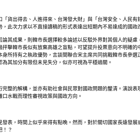
扣「貨出得去、人進得來、台灣發大財」與「台灣安全、人民有
勢，此次力求以不直接讀稿的形式表達出短期內不易達成的國政
若論其成果，則韓市長選擇較多論述以反駁外界對其個人的疑慮
過抨擊韓市長似有放棄高雄之盲點，可望提升投票意向不明確的
本身所持有之執政優勢，言談間聯合宋主席共同挑戰韓市長參選
認為其加分有限但未見失分，似亦可視為平穩過關。
行完整的解構，並亦有助社會與民眾對國政問題的釐清。演說表
離口水戰而理性審視政策與國政方向。
見發表，時間上似乎來得有點晚。然而，對於關切國家長遠發展
吧！？