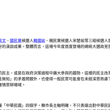
英文
、
國民黨
候選人
韓國瑜
、親民黨候選人宋楚瑜等三組候選人
好的演說成果。整體而言，這場今年度首度登場的總統大選政見
的民主，或是在政府決策過程中擴大參與的趨勢。這樣的民主改
性無知」的矛盾問題外，也使得一般民眾可能會在未經深思熟慮
審慎思辯場域。
屬「中華民國」四個字。韓市長主軸明確，不只表達出對中華民