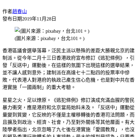
作者
趙春山
發布日期
2019年11月28日
(圖片來源：pixabay，台北101。)
香港區議會選舉落幕，泛民主派以懸殊的差距大勝親北京的建
制派。從今年二月十三日香港政府宣布修訂《逃犯條例》，引
發「反送中」運動後，在這樣的氛圍下出現這樣的選舉結果，
並不讓人感到意外；建制派在高達七十二點四的投票率中慘
敗，代表港人對港府的執政己產生信心危機，也是對中共在香
港實施「一國兩制」的重大考驗。
星星之火，足以燎原。《逃犯條例》修訂演成充滿血腥的警民
暴力衝突，應是港府和北京當局始料未及。「反送中」運動從
量變到質變，它反映的不僅是主權移轉後的香港司法問題，而
且擴及到政治、經濟、社會，乃至對外關係等其他層面。有大
陸學者指出，北京忽略了九七後在港實施「愛國教育」，也沒
有顧及香港行政體系的人事接軌。最大的誤判是認為，只要香