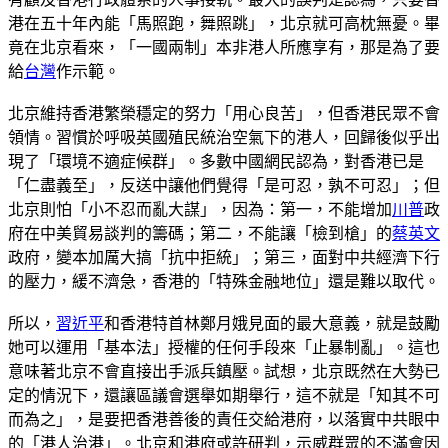
港在五十年內能「馬照跑，舞照跳」，北京就可高枕無憂。畢
竟在北京看來，「一國兩制」本非港人所應享有，那是為了要
給
台灣
作示範。
北京維持香港繁榮穩定的努力「用心良苦」，但香港民眾不會
領情。習慣於呼吸英國殖民統治空氣下的港人，回歸後似乎出
現了「環境不適症候群」。多數中國網民認為，對香港已是
「仁盡義至」，反送中讓他們覺得「是可忍，孰不可忍」；但
北京則怕「小不忍而亂大謀」，因為：第一，不能增加
川普
政
府在中美貿易談判的籌碼；第二，不能讓「檢到槍」的
蔡英文
政府，變本加厲大搞「抗中拒統」；第三，面對中共經濟下行
的壓力，緩不濟急，香港的「特殊金融地位」還是難以取代。
所以，
習近平
和香港特首林鄭月娥見面的最大意義，就是鼓勵
她可以運用「基本法」授權的任何手段來「止暴制亂」。這也
意味著北京不會直接出手派兵鎮壓。試想，北京既然在大勢已
定的情況下，還讓區議會選舉如期舉行，這不就是「知其不可
而為之」，是要把香港善後的責任交給港府，以落實中共眼中
的「港人治港」。北京和港府或許研判，示威群眾的不滿會因