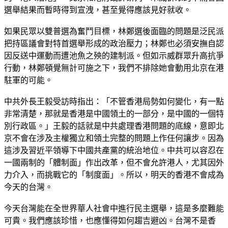
選舉結果而暫時得到宣洩，甚至覺得應該見好就收。
如果民眾以雙普選為奮鬥目標，林鄭選後面臨的問題是泛民派
把持區議會對特首選舉形成的政治壓力；林鄭也必須安撫自認
因反送中運動而遭池魚之殃的建制派。但如示威群眾升高抗爭
行動，林鄭頓覺無計可施之下，我們不排除她會動用北京在港
駐軍的可能。
中共外長王毅受訪時指出：「不管香港局勢如何變化，有一點
非常清楚，那就是香港是中國領土的一部分，是中國的一個特
別行政區。」王毅的話就是中共處理香港問題的底線，意即北
京不會在涉及主權獨立和領土完整的問題上作任何讓步。因為
這涉及習近平領導下中國共產黨的統治地位。中共可以容忍在
一國兩制的「體制面」作出改革，但不會允許港人，尤其因外
力介入，而挑戰它的「制度面」。所以，明天的香港不會成為
今天的台灣。
今天台灣能在全世界華人社會中進行民主選舉，這是多麼難能
可貴。我們應該珍惜，也應懂得如何趨吉避凶。台灣不是香