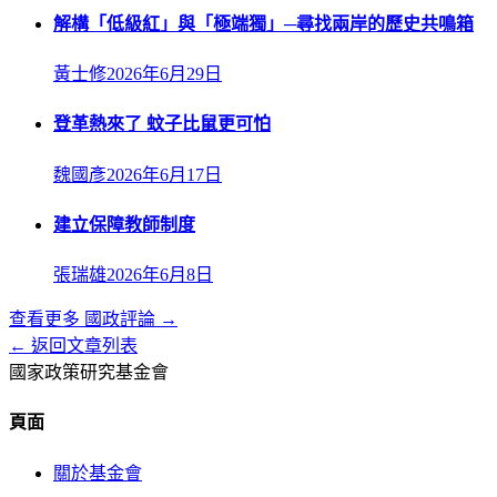
解構「低級紅」與「極端獨」─尋找兩岸的歷史共鳴箱
黃士修
2026年6月29日
登革熱來了 蚊子比鼠更可怕
魏國彥
2026年6月17日
建立保障教師制度
張瑞雄
2026年6月8日
查看更多
國政評論
→
← 返回文章列表
國家政策研究基金會
頁面
關於基金會