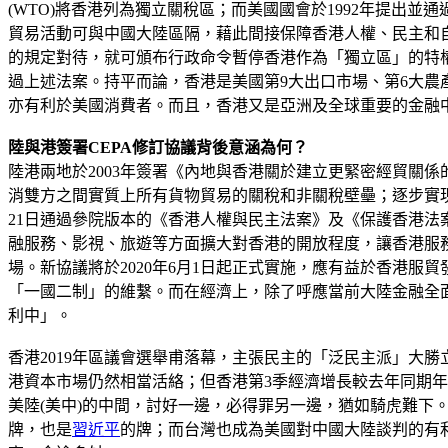
(WTO)將香港列為獨立關稅區；而美國國會於1992年提出並通過了《香
貿易活動可與中國大陸區隔，藉此間接保障香港人權、民主和
的規定對待，就可頒布行政命令暫停香港作為「獨立區」的特
過上述法案。持平而論，香港是美國第9大出口市場、第6大
亦有利於美國消費者。而且，香港又是亞洲及全球重要的金融
陸與港簽署CEPA修訂協議背後意涵為何？
陸港兩地於2003年簽署《內地與香港關於建立更緊密經貿關係的
消雙方之間實質上所有貨物貿易的關稅和非關稅壁壘；逐步實
21日通過參院版本的《香港人權與民主法案》及《保護香港法
融服務、影視、旅遊等方面擴大對香港的開放程度，讓香港服
場。新協議將於2020年6月1日起正式實施，應有益於香港
「一國二制」的維繫。而在經濟上，除了呼應當前大陸金融全面
利中」。
香港2019年區議會選舉甫落幕，主張民主的「泛民主派」大勝
港資本市場仍然相當活絡；但香港第3季經濟增長較去年同期年
美陸(美中)的中間，討好一邊，必得罪另一邊，猶如騎虎難
牌，也是
習近平
的牌；而台灣也成為美國對中國大陸談判的有