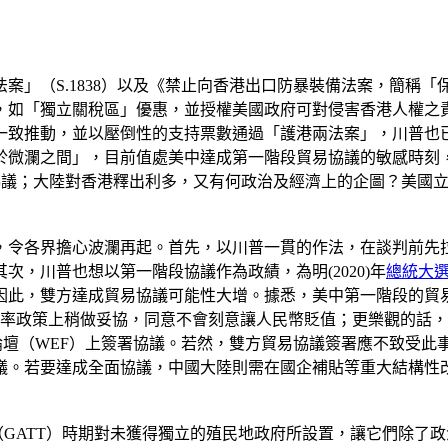
案」（S.1838）以及《禁止向香港出口防暴裝備法案，簡稱「保
，如「獨立關稅區」優惠，並授權美國政府可對侵害香港人權之
一致推動，並以壓倒性的支持票數通過「護港兩法案」，川普也
於微瀾之間」，目前值處美中達成第一階段貿易協議的敏感時刻
修訂協議；大陸對香港釋出利多，又有何政治及經濟上的企圖？美
，令各界擔心波瀾再起。首先，以川普一貫的作法，在談判前先拉
，川普也想以第一階段協議作為政績，為明(2020)年
總統大
；因此，雙方達成貿易協議可能性大增。據悉，美中第一階段的
匯率政策上稍做妥協，同意不會刻意讓人民幣貶值；更樂觀的話
經濟論壇（WEF）上簽署協議。若然，雙方貿易協議簽署應不致
議。若要達成全面協議，中國大陸則需在國企補貼等重大結構性
是關稅暨貿易總協定（GATT）時期對未獲得獨立的殖民地政府所設置，