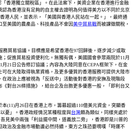
 Act），承認「香港獨立關稅區」。在此法案下，美資企業在香港進行金融
統認為香港沒有足夠的自主權去證明為何值得美方以不同於北京
持香港人民，並表示，「美國與香港人民站在一起。」，最終通
口至美國的農產品、科技產品不會因
美中貿易戰
而被課徵關稅，
下的服務貿易協議。目標應是希望香港在97回歸後，逐步減少或取
；促進貿易投資便利化。無獨有偶，美國國會參眾兩院於11月
月21日公告修訂協議；內容為大陸同意在CEPA框架下，在金
士可在大陸取得執業資格，及更多優質的香港服務可提供大陸市
措，在政治上應被視為「反送中」活動後對香港的安撫及現階段
布《對台26條措施》，給台企及台胞更多優惠一般，「即利台又
11)月26日在香港上市，籌募超過110億美元資金，突顯香
則以憂」。香港政經情況某種程度與
台灣
頗為類似，同樣夾處於
。吾見美中兩強「利益擺中間，道義放二旁」，香港即是川普的
但政治及金融市場動盪必然持續，東方之珠恐要喟嘆「時運不