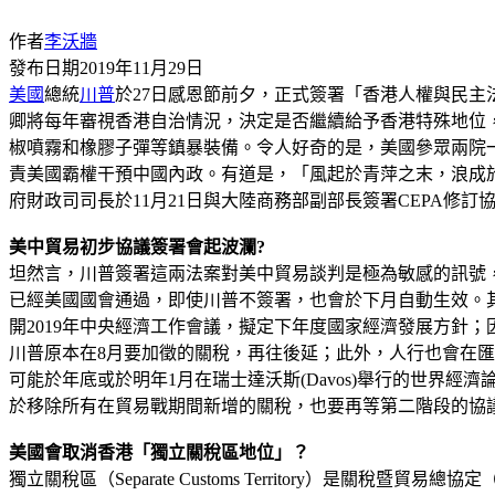
作者
李沃牆
發布日期
2019年11月29日
美國
總統
川普
於27日感恩節前夕，正式簽署「香港人權與民主法
卿將每年審視香港自治情況，決定是否繼續給予香港特殊地位
椒噴霧和橡膠子彈等鎮暴裝備。令人好奇的是，美國參眾兩院
責美國霸權干預中國內政。有道是，「風起於青萍之末，浪成
府財政司司長於11月21日與大陸商務部副部長簽署CEPA
美中貿易初步協議簽署會起波瀾?
坦然言，川普簽署這兩法案對美中貿易談判是極為敏感的訊號
已經美國國會通過，即使川普不簽署，也會於下月自動生效。其次
開2019年中央經濟工作會議，擬定下年度國家經濟發展方針
川普原本在8月要加徵的關稅，再往後延；此外，人行也會在
可能於年底或於明年1月在瑞士達沃斯(Davos)舉行的世界
於移除所有在貿易戰期間新增的關稅，也要再等第二階段的協
美國會取消香港「獨立關稅區地位」？
獨立關稅區（Separate Customs Territory）