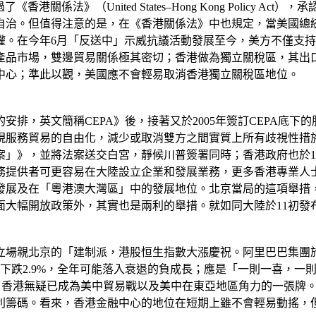
港關係法》（United States–Hong Kong Policy
自治。但值得注意的是，在《香港關係法》中也規定，當美國總
權。在今年6月「反送中」示威抗議活動發展至今，美方不僅支
農產品市場，雙邊貿易關係極其密切；香港做為獨立關稅區，其出
中心；準此以觀，美國應不會輕易取消香港獨立關稅區地位。
安排，英文簡稱CEPA》後，接著又於2005年簽訂CEPA底
現服務貿易的自由化，減少或取消雙方之間實質上所有歧視性措施
案」》，並將法案送交白宮，靜候川普簽署同時；香港政府也於11
務提供者可更容易在大陸設立企業和發展業務，更多香港專業人
服貿發展及在「粵港澳大灣區」中的發展地位。北京當局的這項舉
大幅開放政策外，其實也是兩利的舉措。就如同大陸於11初發
立場親北京的「建制派，港股恒生指數大漲慶祝。阿里巴巴集團於本(
下跌2.9%，全年可能落入衰退的負成長；應是「一則一喜，一
下。香港無疑已成為美中貿易戰以及美中在東亞地區角力的一張牌
利籌碼。看來，香港金融中心的地位在短期上雖不會輕易動搖，