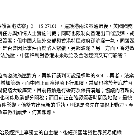
護香港法案」》（S.2710），這護港兩法案通過後，美國國務
責任方與知情人士實施制裁；同時也限制向香港出口催淚彈、胡
已簽署；但中國大陸外交部與香港特區政府卻沆瀣一氣，同聲譴
，是否會因此事件再度陷入緊張，另起波瀾？另一方面，香港政
國立法施壓，中國釋利對香港未來政治及金融經濟又有何影響？
高姿態施壓對方，再進行談判可說是標準的SOP；再者，法案
選
增加籌碼。而中國正面臨經濟下行風險，當局也將於年底前召
貿易協議大致底定，目前持續進行磋商及保持溝通；協議內容趨向
，也可能取消部分關稅；而目前正在確認簽署時間及地點，最快
受此事件影響。倘雙方出現新的爭執，則還是會先在關稅上動刀。至
改革做出讓步，何其艱難。
讓它們除了政治及經濟上享獨立的自主權。後經英國建議世界貿易組織