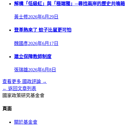
解構「低級紅」與「極端獨」─尋找兩岸的歷史共鳴箱
黃士修
2026年6月29日
登革熱來了 蚊子比鼠更可怕
魏國彥
2026年6月17日
建立保障教師制度
張瑞雄
2026年6月8日
查看更多
國政評論
→
← 返回文章列表
國家政策研究基金會
頁面
關於基金會