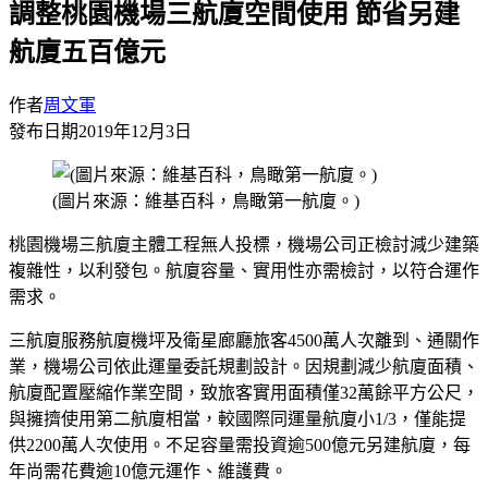
調整桃園機場三航廈空間使用 節省另建
航廈五百億元
作者
周文軍
發布日期
2019年12月3日
(圖片來源：維基百科，鳥瞰第一航廈。)
桃園機場三航廈主體工程無人投標，機場公司正檢討減少建築
複雜性，以利發包。航廈容量、實用性亦需檢討，以符合運作
需求。
三航廈服務航廈機坪及衛星廊廳旅客4500萬人次離到、通關作
業，機場公司依此運量委託規劃設計。因規劃減少航廈面積、
航廈配置壓縮作業空間，致旅客實用面積僅32萬餘平方公尺，
與擁擠使用第二航廈相當，較國際同運量航廈小1/3，僅能提
供2200萬人次使用。不足容量需投資逾500億元另建航廈，每
年尚需花費逾10億元運作、維護費。