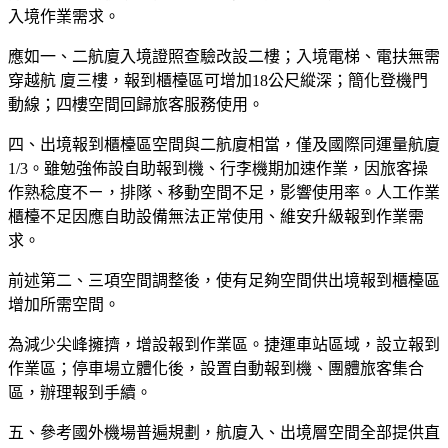
入境作業需求。
應如一、二航廈入境證照查驗改設二樓；入境電梯、電扶無需
穿越航 廈三樓，報到櫃檯區可增加18公尺縱深；簡化登機門
動線；四樓空間回歸旅客服務使用。
四、出境報到櫃檯區空間與二航廈相當，僅及國際同運量航廈
1/3。雖勉強佈設自助報到機、行李機期加速作業，因旅客操
作熟稔度不ㄧ，排隊、移動空間不足，影響使用率。人工作業
櫃檯不足因應自助設備無法正常使用、維安升級報到作業需
求。
前述第二、三項空間調整後，使有足夠空間供出境報到櫃檯區
增加所需空間。
為減少尖峰擁擠，增設報到作業區。捷運車站區域，設立報到
作業區；停車場立體化後，設置自動報到機、團體旅客集合
區，辦理報到手續。
五、參考國外機場普遍規劃，航廈入、出境層空間全部提供直