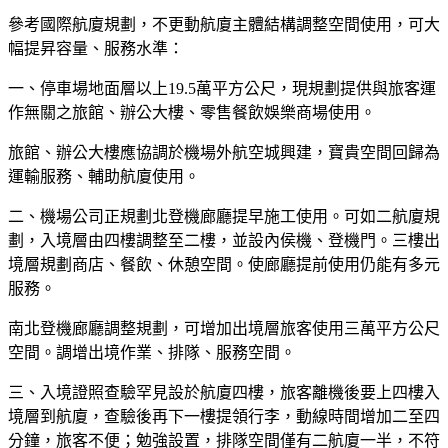
參考國際航廈規劃，不更動航廈主體結構調整空間使用，可大
幅提昇容量、服務水準：
一、停車場地面層以上19.5萬平方公尺，現規劃提供與旅客運
作無關之旅館、辦公大樓、零售餐飲娛樂商場使用。
旅館、辦公大樓應協調於機場外航空城興建，寶貴空間回歸為
運輸服務、輔助航廈使用。
二、機場公司正規劃北登機廊廳提早施工使用。可如二航廈規
劃，入境層由四樓調整至二樓，並設內侯機、登機門。三樓出
境層規劃商店、餐飲、休憩空間。使廊廳提前使用仍能有多元
服務。
南北登機廊廳調整規劃，可增加出境層旅客使用三萬平方公尺
空間。調增出境作業、排隊、服務空間。
三、入境證照查驗罕見設於航廈四樓，旅客離機後要上四樓入
境層到航廈，查驗後再下一樓提領行李，動線時間增加二至四
分鐘，旅客不便；勉強設置，排隊空間僅有二航廈一半，不符