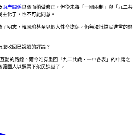
及
兩岸關係
良窳而稍做修正，但從未將「一國兩制」與「九二共
民主化了，也不可能同意。
為了明志，韓國瑜甚至以個人性命擔保，仍無法抵擋民進黨的惡
怎麼收回已說過的評論？
岸互動的路線。爾今唯有重回「九二共識、一中各表」的中庸之
該讓國人以選票下架民進黨了。