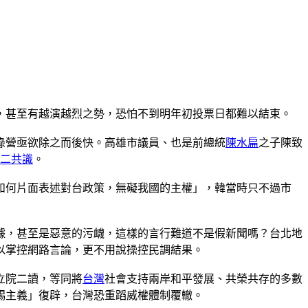
，甚至有越演越烈之勢，恐怕不到明年初投票日都難以結束。
綠營亟欲除之而後快。高雄市議員、也是前總統
陳水扁
之子陳致
二共識
。
如何片面表述對台政策，無礙我國的主權」，韓當時只不過市
據，甚至是惡意的污衊，這樣的言行難道不是假新聞嗎？台北地
以掌控網路言論，更不用說操控民調結果。
立院二讀，等同將
台灣
社會支持兩岸和平發展、共榮共存的多數
錫主義」復辟，台灣恐重蹈威權體制覆轍。