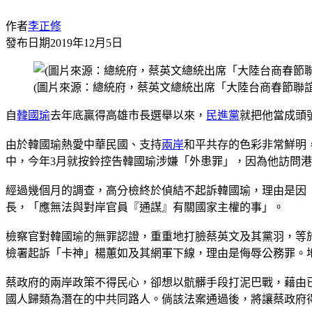
作者
李正修
發布日期
2019年12月5日
(圖片來源：總統府，蔡英文總統出席「大陸台商春節聯誼
自
韓國瑜
去年底贏得高雄市長選舉以來，
民進黨
就把他當成頭
由於韓國瑜熱愛中華民國、支持
兩岸
和平共存的色彩非常鮮明
中，今年3月就按鈴控告韓國瑜涉嫌「外患罪」，因為他訪問
經過幾個月的調查，高分檢終於偵結不起訴韓國瑜，理由是因
長，「應無法與對岸官員『通謀』有關國家主權的事」。
檢察官對韓國瑜的無罪認證，重重地打臉蔡英文及其黨羽，等
檢署起訴「卡神」楊蕙如及其網軍下線，理由是侮辱公務罪。
蔡政府的兩岸政策不得民心，卻想以骯髒手段打泥巴戰，藉由
國人歸類為潛在的中共同路人。倘該法案通過後，將讓蔡政府