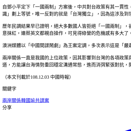
自鄧小平定下「一國兩制」方案後，中共對台政策有其一貫性
識」劃上等號，唯一反對的就是「台灣獨立」，因為這涉及到
歷年民調結果早已證明，絕大多數國人皆拒絕「一國兩制」，
意抹紅，連蔡英文都親自操作，可見得綠營的危機感有多大了
澳洲媒體以「中國間諜鬧劇」為王案定調，多次表示這是「嚴
兩岸關係一直是我國的上位政策，因其影響到台灣的各項政策
道，方能讓台海情勢重回穩定溝通常態，進而消弭緊張對抗，
（本文刊載於108.12.03 中國時報）
關鍵字
兩岸關係
韓國瑜
共諜案
分享