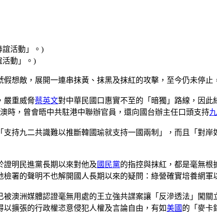
活動」。)
號假想敵，展開一連串抹黃、抹黑及抹紅的攻擊，至今仍未停止
，嚴重威脅
蔡英文
對中華民國口惠實不至的「暗獨」路線，因此
港澳時，曾會晤中共駐港中聯辦官員，還向國台辦主任口頭支持
九
「支持九二共識難以推斷韓國瑜就支持一國兩制」，而且「對岸
於證明民進黨長期以來對他及
國民黨
的指控與抹紅，都是毫無根
地檢署的聲明不也解開國人長期以來的疑問：綠營確實培養網軍
已被澳洲媒體認證毫無用處的王立強共諜案讓「反滲透法」闖關
得以擴張的行政權恣意侵犯人權及言論自由，有如
美國
的「麥卡