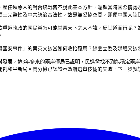
，歷任領導人的對台統戰皆不脫此基本方針，端賴當時國際情勢
領土完整性及中共統治合法性，故毫無妥協空間，即便中國大陸
欲重返執政的國民黨怎可能甘冒天下之大不諱，反其道而行呢？
。
肅國安事件」的蔡英文該當如何收拾殘局？綠營立委及媒體又該
與發展，這3年多來的兩岸僵局已證明，民進黨找不到能穩定兩
開創和平新局。高分檢已認證蔡政府選舉伎倆的失敗，下一步就