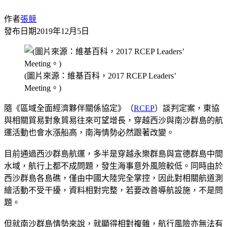
作者
張競
發布日期
2019年12月5日
(圖片來源：維基百科，2017 RCEP Leaders’
Meeting。)
隨《區域全面經濟夥伴關係協定》（
RCEP
）談判定案，東協
與相關貿易對象貿易往來可望增長，穿越西沙與南沙群島的航
運活動也會水漲船高，南海情勢必然跟著改變。
目前通過西沙群島航運，多半是穿越永樂群島與宣德群島中間
水域，航行上都不成問題，發生海事意外風險較低。同時由於
西沙群島各島礁，僅由中國大陸完全掌控，因此對相關航道測
繪活動不受干擾，資料相對完整，若要改善導航設施，不是問
題。
但就南沙群島情勢來說，就顯得相對複雜，航行風險亦無法有