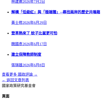
林建甫
2026年7月2日
解構「低級紅」與「極端獨」─尋找兩岸的歷史共鳴箱
黃士修
2026年6月29日
登革熱來了 蚊子比鼠更可怕
魏國彥
2026年6月17日
建立保障教師制度
張瑞雄
2026年6月8日
查看更多
國政評論
→
← 返回文章列表
國家政策研究基金會
頁面