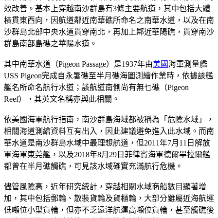
效改善。基本上穿越南沙群島有3條主要航道，其中包括大體
橫貫東西向，因航道鄰近南華礁所命名之南華水道，以及在南
沙群島北部中央水道貫穿南北，再加上鄰近華陽礁，貫穿南沙
群島南部島礁之華陽水道。
其中南華水道（Pigeon Passage）是1937年由
美國
海軍測量艦
USS Pigeon完成自永暑礁至半月礁海圖測繪作業時，依據該艦
艦名所命名航行水道；該航道南側尚有無乜礁（Pigeon
Reef），其英文名稱亦與此相關。
依美國海軍航行指南，南沙群島海域都被稱為「危險水域」，
相關海道測繪資料互有出入，因此建議避免進入此水域。而南
華水道是南沙群島水域中最理想航道，但2011年7月11日解放
軍海軍東莞艦，以及2018年8月29日菲律賓海軍德爾畢拉爾艦
都曾在半月礁觸礁，可見該水域確實充滿航行危機。
儘管風險高，近年研究統計，穿越相關水域商船數目顯著增
加，其中包括郵輪、散裝貨輪及貨櫃輪，大部分雖屬近海航運
低噸位小型貨輪，但亦不乏遠洋航運高噸位貨輪，甚至觸礁後