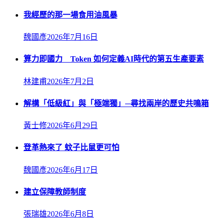
我經歷的那一場食用油風暴
魏國彥
2026年7月16日
算力即國力 Token 如何定義AI時代的第五生產要素
林建甫
2026年7月2日
解構「低級紅」與「極端獨」─尋找兩岸的歷史共鳴箱
黃士修
2026年6月29日
登革熱來了 蚊子比鼠更可怕
魏國彥
2026年6月17日
建立保障教師制度
張瑞雄
2026年6月8日