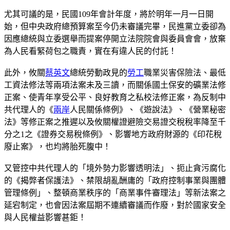
尤其可議的是，民國109年會計年度，將於明年一月一日開
始，但中央政府總預算案至今仍未審議完畢，民進黨立委卻為
因應總統與立委選舉而提案停開立法院院會與委員會會，放棄
為人民看緊荷包之職責，實在有違人民的付託！
此外，攸關
蔡英文
總統勞動政見的
勞工
職業災害保險法、最低
工資法修法等兩項法案未及三讀，而關係國土保安的礦業法修
正案、使青年享受公平、良好教育之私校法修正案，為反制中
共代理人的《
兩岸
人民關係條例》、《遊說法》、《營業秘密
法》等修正案之推遲以及攸關權證避險交易證交稅稅率降至千
分之1之《證券交易稅條例》、影響地方政府財源的《印花稅
廢止案》，也均將胎死腹中！
又管控中共代理人的「境外勢力影響透明法」、扼止貪污腐化
的《揭弊者保護法》、禁限胡亂酬庸的「政府控制事業與團體
管理條例」、整頓商業秩序的「商業事件審理法」等新法案之
延宕制定，也會因法案屆期不連續審議而作廢，對於國家安全
與人民權益影響甚鉅！