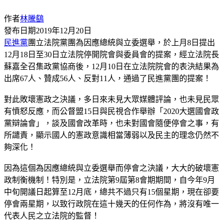
作者
林騰鷂
發布日期
2019年12月20日
民進黨
團立法院黨團為因應總統與立委選舉，於上月8日提出
12月18日至30日立法院停開院會與委員會的提案，經立法院長
蘇嘉全召集政黨協商後，12月10日在立法院院會的表決結果為
出席67人、贊成56人、反對11人，通過了民進黨團的提案！
對此敗壞憲政之決議，多日來未見大眾媒體評論，也未見民眾
有憤怒反應，而公督盟15日與民視合作舉辦「2020大選國會政
黨辯論會」，談及國會改革時，也未對國會隨便停會之事，有
所譴責，顯示國人的憲政意識相當薄弱以及民主的理念仍然不
夠深化！
因為這個為因應總統與立委選舉而停會之決議，大大的破壞憲
政制衡機制！特別是，立法院第9屆第8會期期間，自今年9月
中旬開議日起算至12月底，總共不過只有15個星期，現在卻要
停會兩星期，以致行政院在這十幾天的任何作為，將沒有唯一
代表人民之立法院的監督！