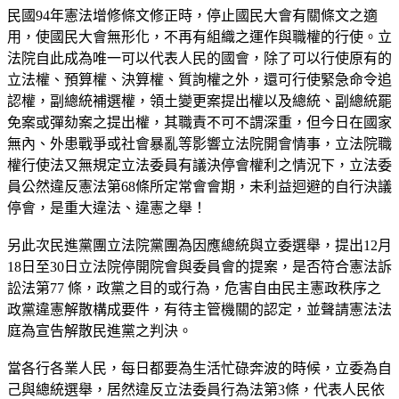
民國94年憲法增修條文修正時，停止國民大會有關條文之適
用，使國民大會無形化，不再有組織之運作與職權的行使。立
法院自此成為唯一可以代表人民的國會，除了可以行使原有的
立法權、預算權、決算權、質詢權之外，還可行使緊急命令追
認權，副總統補選權，領土變更案提出權以及總統、副總統罷
免案或彈劾案之提出權，其職責不可不謂深重，但今日在國家
無內、外患戰爭或社會暴亂等影響立法院開會情事，立法院職
權行使法又無規定立法委員有議決停會權利之情況下，立法委
員公然違反憲法第68條所定常會會期，未利益迴避的自行決議
停會，是重大違法、違憲之舉！
另此次民進黨團立法院黨團為因應總統與立委選舉，提出12月
18日至30日立法院停開院會與委員會的提案，是否符合憲法訴
訟法第77 條，政黨之目的或行為，危害自由民主憲政秩序之
政黨違憲解散構成要件，有待主管機關的認定，並聲請憲法法
庭為宣告解散民進黨之判決。
當各行各業人民，每日都要為生活忙碌奔波的時候，立委為自
己與總統選舉，居然違反立法委員行為法第3條，代表人民依