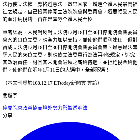
法行使立法權，應恪遵憲法，效忠國家，增進全體人民最高福
祉之規定，自己投票停開立法院院會與委員會，還要領受人民
的血汗納稅錢，實在是羞辱全體人民至極！
筆者認為，人民對反對立法院12月18日至30日停開院會與委員
會案的11位立委，應全力加以支持，並使他們順利連任！但對
贊成立法院12月18日至30日停開院會與委員會案、違憲違法羞
辱人民的56位立委，則應依立法委員行為法第4條規定，追究
其政治責任，討回其未開會溢領之薪給待遇，並拒絕投票給他
們，使他們在明年1月11日的大選中，全部落選！
（本文刊登於108.12.17 ETtoday新聞雲 雲論）
關鍵字
停開院會
政黨協商
境外勢力影響透明法
分享