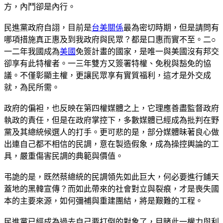
方，內鬥卻是內行。
民進黨政府自詡，目前是
台美關係
最為密切時期，但是請問有
哪項措施真正惠及到我政府與民眾？都是口惠而實不至。二○
一二年我國成為
美國
免簽計畫的國家，是唯一與美國沒有邦交
卻享有此特權者。一三年雙方又簽署特權、免稅與豁免的協
議。不僅彰顯主權，更讓民眾享有實質福利，這才是外交成
就，為民所需。
政府的偏袒，也反映在第四權媒體之上，它理應善盡監督政府
執政的責任，但是在政府掌控下，多數媒體已經成為批判在野
黨及其總統候選人的打手。更可悲的是，部分媒體昧著良心做
出連自己都不相信的民調，意在製造假象，成為操控輿論的工
具，嚴重傷害民調的典範與價值。
弔詭的是，既然蔡總統的民調領先如此巨大，何必要進行鋪天
蓋地的黑韓宣傳？而如此帶來的社會對立與裂痕，才是喪失國
本的主要來源，如何彌補與重建團結，將是艱難的工程。
民進黨已經成為過去自己要打倒的對象了，目睹此一權力與利