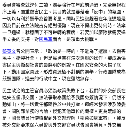
委員會審查就逕付二讀，還要強行在年底前通過，完全無視程
序正義，嚴重傷害民主。其目的就是要藉著「反中」的氛圍，
一切以有利於選舉為首要考量。同時民進黨趕著在年底通過是
因為目前在立法院占有絕對優勢，現在不提出更待何時。法案
一旦通過，就穩固了不可逆轉的程度，若要加以廢除就需要過
半立委的支持，對
國民黨
而言，是項重大挑戰。
蔡英文
曾公開表示：「政治是一時的，不能為了選贏，去傷害
民主、撕裂社會。」但是民進黨在這次選舉的操作，卻成為傷
害民主與撕裂社會的最鮮明的例證。在國家安全的大帽子底
下，動用國家資源，形成資源極不對稱的選舉，行政團隊成為
競選團隊，過去的行政中立，現在蕩然無存。
民主政治的主管官員必須為政策失敗下台，我們的外交部長在
連失五個邦交國、無法爭取泰國給予我國免簽情況下，仍然不
動如山，將一切責任都歸咎於中共打壓。還經常發表涉及陸委
會、國防部業務的言論，侵犯其他單位的職權。更為荒謬的
是，國會議員行使職權到外交部理解「楊蕙如網軍案」，卻反
被外交部要求保六員警與外交部官員狀告國會議員。外交無