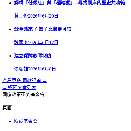
解構「低級紅」與「極端獨」─尋找兩岸的歷史共鳴箱
黃士修
2026年6月29日
登革熱來了 蚊子比鼠更可怕
魏國彥
2026年6月17日
建立保障教師制度
張瑞雄
2026年6月8日
查看更多
國政評論
→
← 返回文章列表
國家政策研究基金會
頁面
關於基金會