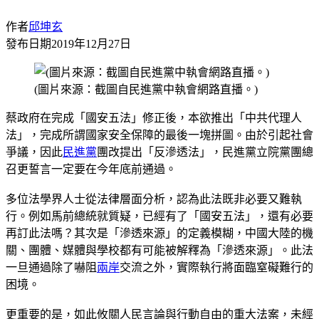
作者
邱坤玄
發布日期
2019年12月27日
(圖片來源：截圖自民進黨中執會網路直播。)
蔡政府在完成「國安五法」修正後，本欲推出「中共代理人
法」，完成所謂國家安全保障的最後一塊拼圖。由於引起社會
爭議，因此
民進黨
團改提出「反滲透法」，民進黨立院黨團總
召更誓言一定要在今年底前通過。
多位法學界人士從法律層面分析，認為此法既非必要又難執
行。例如馬前總統就質疑，已經有了「國安五法」，還有必要
再訂此法嗎？其次是「滲透來源」的定義模糊，中國大陸的機
關、團體、媒體與學校都有可能被解釋為「滲透來源」。此法
一旦通過除了嚇阻
兩岸
交流之外，實際執行將面臨窒礙難行的
困境。
更重要的是，如此攸關人民言論與行動自由的重大法案，未經