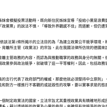
姊妹會模擬投票活動時，既向新住民姊妹宣導「投給小黨是浪費
「政黨票」的說法不慎，「導致外界觀感不佳」而道歉，但仍遭
且依該法第1條所揭示的立法目的為「為建立政黨公平競爭環境，
，背離所主管《政黨法》的宗旨，此在我國法律所仿效的德國來
背離主管政務的內容，而認為與推動職掌的政務與身分均無關。
個政黨參與政治競爭，就破壞了這一平等權利。因此，包括政務
員的言行代表了政府部門的權威，那麼他就必須堅持中立原則」
能和對方一樣進行不客觀的或詆毀性的攻擊，要以實事求是的態
一個制定政黨法的國家，立法宗旨尤其重視政黨具有精確地形成
體系，藉以透過新的政黨及小黨的參與，來確保有效競爭的政治