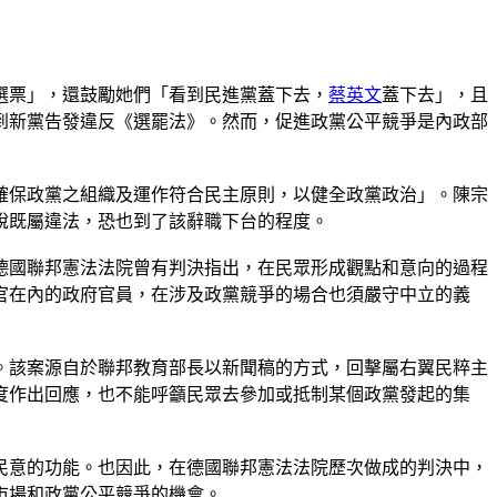
選票」，還鼓勵她們「看到民進黨蓋下去，
蔡英文
蓋下去」，且
到新黨告發違反《選罷法》。然而，促進政黨公平競爭是內政部
確保政黨之組織及運作符合民主原則，以健全政黨政治」。陳宗
說既屬違法，恐也到了該辭職下台的程度。
德國聯邦憲法法院曾有判決指出，在民眾形成觀點和意向的過程
官在內的政府官員，在涉及政黨競爭的場合也須嚴守中立的義
。該案源自於聯邦教育部長以新聞稿的方式，回擊屬右翼民粹主
度作出回應，也不能呼籲民眾去參加或抵制某個政黨發起的集
民意的功能。也因此，在德國聯邦憲法法院歷次做成的判決中，
市場和政黨公平競爭的機會。