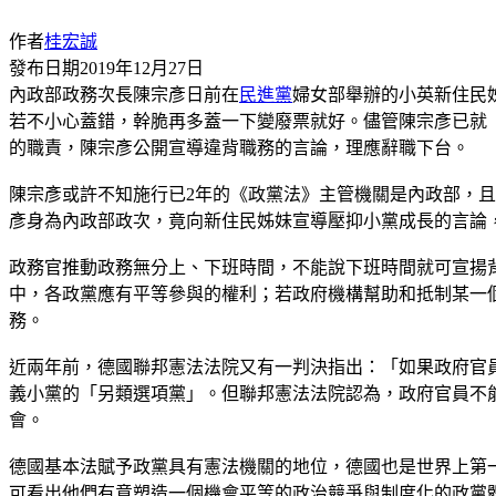
作者
桂宏誠
發布日期
2019年12月27日
內政部政務次長陳宗彥日前在
民進黨
婦女部舉辦的小英新住民
若不小心蓋錯，幹脆再多蓋一下變廢票就好。儘管陳宗彥已就
的職責，陳宗彥公開宣導違背職務的言論，理應辭職下台。
陳宗彥或許不知施行已2年的《政黨法》主管機關是內政部，
彥身為內政部政次，竟向新住民姊妹宣導壓抑小黨成長的言論
政務官推動政務無分上、下班時間，不能說下班時間就可宣揚
中，各政黨應有平等參與的權利；若政府機構幫助和抵制某一
務。
近兩年前，德國聯邦憲法法院又有一判決指出：「如果政府官
義小黨的「另類選項黨」。但聯邦憲法法院認為，政府官員不
會。
德國基本法賦予政黨具有憲法機關的地位，德國也是世界上第
可看出他們有意塑造一個機會平等的政治競爭與制度化的政黨