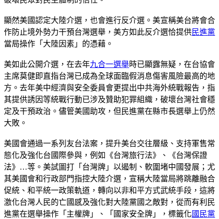
顯然美國認定大陸介選，也會進行反介選。美宣稱美台將會合
作防止境外勢力干預台灣選舉，美方如此反介選恰提供
民進黨
當局操作「大陸因素」的憑藉。
美如此公開介選，在去年
九合一選舉
時已顯露無疑，在台協會
主席莫健即直指台灣已成為全球面臨假消息傷害風險最高的地
方。去年美中經濟與安全委員會更提出中共海外統戰報告，指
其提供誘因等統戰行動已涉及贊助犯罪組織，破壞台灣社會穩
定及干預政治。儘管美國助攻，但民進黨在縣市長選舉上仍然
大敗。
美國會通過一系列友台法案，提升美台交往層級、支持軍售常
態化及強化台國際參與，例如《台灣旅行法》、《台灣保證
法》…等。美試圖打「台灣牌」以遏制、軟圍堵中國發展；尤
其美國會和行政部門指控大陸介選，宣稱大陸當局將跳離融合
促統、和平統一政策軌道，轉向以非和平方式武統手段，這將
激化台灣人民的亡國感及強化對大陸黨國之敵對，從而有利民
進黨在選舉操作「主權牌」、「國家安全牌」，標籤化
國民黨