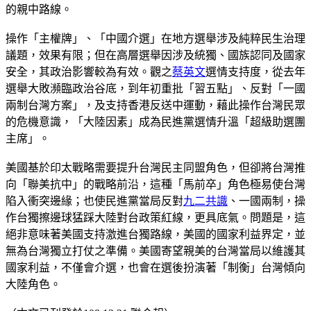
的親中路線。
操作「主權牌」、「中國介選」在地方選舉涉及純粹民生治理
議題，效果有限；但在高層選舉因涉及統獨、國族認同及國家
安全，其政治影響較為有效。觀之
蔡英文
選情支持度，從去年
選舉大敗瀕臨政治谷底，到年初重批「習五點」、反對「一國
兩制台灣方案」，及支持香港反送中運動，藉此操作台灣民眾
的危機意識，「大陸因素」成為民進黨選情升溫「超級助選團
主席」。
美國基於印太戰略需要提升台灣民主同盟角色，但卻將台灣推
向「聯美抗中」的戰略前沿，這種「馬前卒」角色極易使台灣
陷入衝突邊緣；也使民進黨當局反對
九二共識
、一國兩制，操
作台獨擦邊球猛踩大陸對台政策紅線，更具底氣。問題是，這
絕非意味著美國支持激進台獨路線，美國的國家利益界定，並
無為台灣獨立打仗之準備。美國寄望親美的台灣當局以維護其
國家利益，不僅會介選，也會在選後扮演著「制衡」台灣傾向
大陸角色。