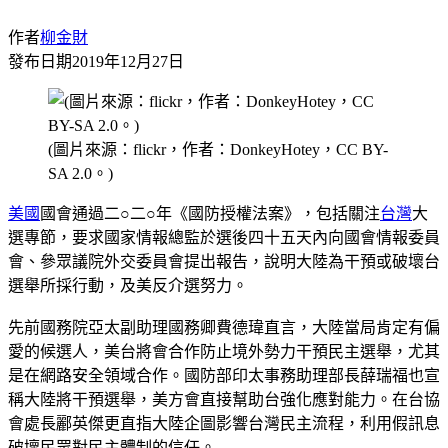
作者
柳金財
發布日期
2019年12月27日
(圖片來源：flickr，作者：DonkeyHotey，CC BY-
SA 2.0。)
美國
國會通過二○二○年《國防授權法案》，包括關注
台灣
大
選專節，要求國家情報總監於選後四十五天內向國會情報委員
會、參眾議院外交委員會提出報告，說明大陸為干預或破壞台
選舉所採行動，及美反介選努力。
先前國務院亞太副助理國務卿費德瑋直言，大陸當局肯定有偏
愛的候選人，美台將會合作防止境外勢力干預民主選舉，尤其
是在網路安全領域合作。國防部印太事務助理部長薛瑞福也宣
稱大陸將干預選舉，美方會直接幫助台強化應對能力。在台協
會處長酈英傑更直指大陸企圖影響台灣民主流程，利用假訊息
破壞民眾對民主體制的信任。