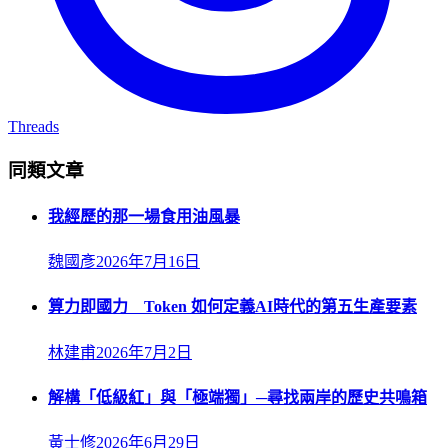
Threads
同類文章
我經歷的那一場食用油風暴
魏國彥
2026年7月16日
算力即國力 Token 如何定義AI時代的第五生產要素
林建甫
2026年7月2日
解構「低級紅」與「極端獨」─尋找兩岸的歷史共鳴箱
黃士修
2026年6月29日