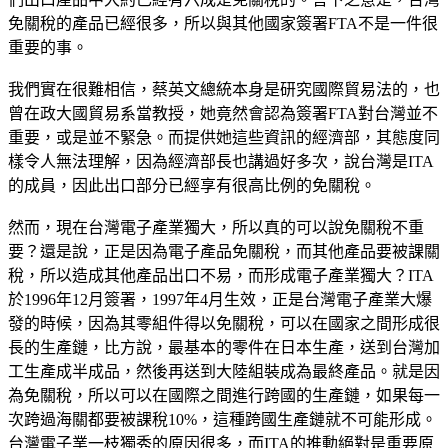
免關稅的產品已經很多，所以與其他國家簽署FTA不是一件很
重要的事。
我們實在很難相信，蔡英文總統本身是研究國際貿易法的，也
曾在政大國貿易系當教授，她竟然會認為簽署FTA對台灣並不
重要，或是並不緊急。而提供她這些資訊的經濟部，其態度同
樣令人無法理解，因為經濟部長也講過好多次，說台灣是ITA
的成員，因此出口部分已經享有很高比例的免關稅。
然而，現在台灣電子產業獨大，所以真的可以說免關稅不重
要？還是說，正是因為電子產品免關稅，而其他產品要被課關
稅，所以造成其他產品出口不易，而形成電子產業獨大？ITA
於1996年12月簽署，1997年4月生效，正是台灣電子產業大爆
發的時候，因為其零組件得以免關稅，可以在國家之間形成很
長的生產鏈，比方說，最基本的零件在日本生產，送到台灣加
工生產成半成品，然後再送到大陸組裝成為最終產品。就是因
為免關稅，所以可以在國際之間進行跨國的生產鏈，如果每一
次跨過海關都要被課稅10%，這種跨國生產鏈就不可能形成。
台灣電子業一枝獨秀的原因很多，而ITA的推動絕對是重要原