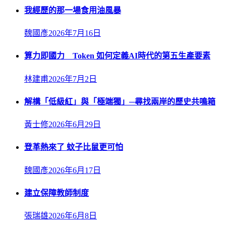
我經歷的那一場食用油風暴
魏國彥
2026年7月16日
算力即國力 Token 如何定義AI時代的第五生產要素
林建甫
2026年7月2日
解構「低級紅」與「極端獨」─尋找兩岸的歷史共鳴箱
黃士修
2026年6月29日
登革熱來了 蚊子比鼠更可怕
魏國彥
2026年6月17日
建立保障教師制度
張瑞雄
2026年6月8日