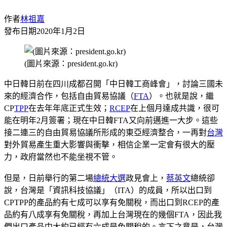
作者
林祖嘉
發布日期
2020年1月2日
(圖片來源：president.go.kr)
中日韓日前在四川成都召開「中日韓工商峰會」，討論三國未
來的經濟合作，包括自由貿易協議（
FTA
）。也就是說，繼
CP
TPP
在去年年底正式生效；
RCEP
在上個月達成共識，很可
能在明年2月簽署；現在中日韓FTA又向前邁進一大步。這些
接二連三的自由貿易協議所形成的東亞經濟整合，一再對
台灣
對外貿易產生重大影響與衝擊，相信企業一定會有很大的壓
力，政府當然也不能坐視不管。
但是，日前舉行的第二場
總統大選
政見會上，
蔡英文
總統卻
說，台灣是「資訊科技協議」（ITA）的成員，所以出口到
CPTPP的產品約有七成可以享有免關稅，而出口到RCEP的產
品約有八成享有免關稅，再加上台灣現在的幾個FTA，因此我
們出口產品中大約已經有六成是免關稅的。言下之意是，台灣