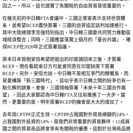
因之一。所以，這也證實了免關稅的自由貿易是很重要的。
在幾天前的中日韓FTA會議中，三國企業家表示支持世貿體
系，並希望RCEP盡快簽署，三國的自貿協定談判加速進行。
其中大陸總理李克強特別指出，中日韓三國要共同努力推動區
域經濟整合；同時，三國應當落實上個月的「曼谷共識」，確
保RCEP在2020年正式簽署協議。
原本日本首相安倍希望把退出的印度請回來之後，才簽署
RCEP，現在看起來日方可能會同意在印度缺席下簽署
RCEP。另外，安倍也說，中日韓不是相互爭鬥的魏蜀吳，而
是要構築「新三國時代」，這似乎表示日韓之間的紛爭也有一
點化解的跡象。會後，三國領袖簽署「未來十年三國合作展
望」，因此大家都認為中日韓FTA又往前推進了一大步。當
然，更重要的是，明年簽署RCEP的機會是大大的增加了。
去年底CPTPP正式生效，CPTPP占我國對外貿易總額的24%，
占我國對外投資的14%，是我們非常重要的貿易夥伴，11成員
國之間的貿易商品將會享有免關稅的優惠，這對於台灣商品將