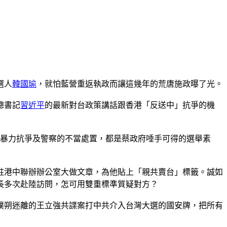
選人
韓國瑜
，就怕藍營重返執政而讓這幾年的荒唐施政曝了光。
總書記
習近平
的最新對台政策講話跟香港「反送中」抗爭的機
頭暴力抗爭及警察的不當處置，都是蔡政府唾手可得的選舉素
駐港中聯辦辦公室大做文章，為他貼上「親共賣台」標籤。誠如
長多次赴陸訪問，怎可用雙重標準質疑對方？
撲朔迷離的王立強共諜案打中共介入台灣大選的國安牌，把所有