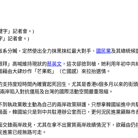
字」記者會。)
派系分贓，定然使出全力抹黑抹紅最大對手、
國民黨
及其總統候
跟拜」高喊維持現狀的
蔡英文
，這次卻撿到槍，她利用年初中共
圖藉由大肆炒作「芒果乾」（亡國感）來拉抬選情。
的支持度短時間內確實起死回生，尤其是香港6個多月以來的街
致兩岸陷入對抗僵局及台灣的國際活動空間嚴重限縮。
不到執政黨敢主動為自己的兩岸政策辯護，只想拿韓國瑜進中共
過面，韓國瑜只是到中共駐港辦公室而已，更何況民進黨籍縣市
面交鋒兩岸政見，尤其在拿不出實質兩岸政績情況下，欲藉由仍
民進黨已經無路可走。