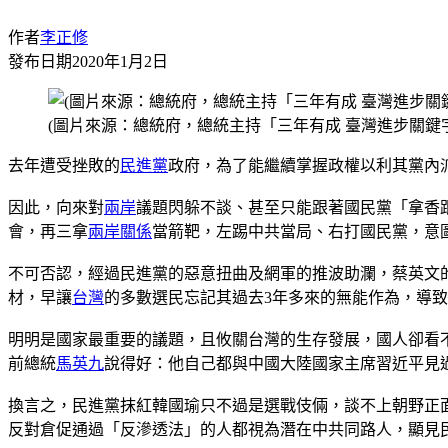
作者
李正修
發布日期
2020年1月2日
(圖片來源：總統府，總統主持「三年有成 臺灣進步關鍵
去年遭受挫敗的
民進黨
政府，為了能繼續掌握政權以利其黨內
因此，向來對
兩岸
議題閃躲不談、甚至只能跟著國民黨「拿香
會，再三拿
兩岸關係
當箭靶，左踢中共當局、右打國民黨，意
不可否認，經過民進黨的惡意扭曲及網軍的推波助瀾，蔡英文
材，早讓
台灣
的多數選民忘記其過去3年多來的無能作為，導
明明是國家最重要的議題，且攸關台灣的生存發展，國人卻看
前總統
馬英九
說得好：他自己都與中國大陸國家主席習近平見
換言之，民進黨抹紅韓國瑜只不過是選戰伎倆，談不上朝野正
反對倉促通過「反滲透法」的人都視為潛在中共同路人，顯見