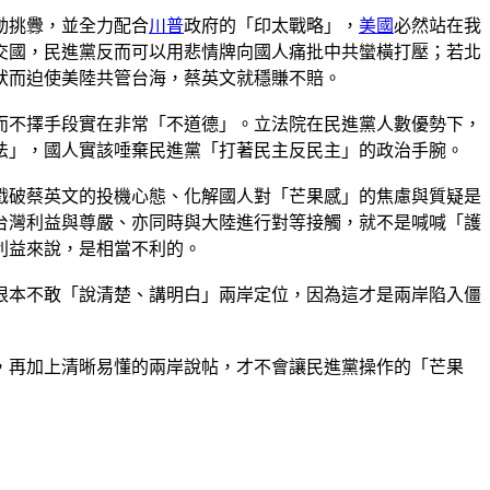
動挑釁，並全力配合
川普
政府的「印太戰略」，
美國
必然站在我
交國，民進黨反而可以用悲情牌向國人痛批中共蠻橫打壓；若北
狀而迫使美陸共管台海，蔡英文就穩賺不賠。
而不擇手段實在非常「不道德」。立法院在民進黨人數優勢下，
法」，國人實該唾棄民進黨「打著民主反民主」的政治手腕。
戳破蔡英文的投機心態、化解國人對「芒果感」的焦慮與質疑是
台灣利益與尊嚴、亦同時與大陸進行對等接觸，就不是喊喊「護
利益來說，是相當不利的。
根本不敢「說清楚、講明白」兩岸定位，因為這才是兩岸陷入僵
，再加上清晰易懂的兩岸說帖，才不會讓民進黨操作的「芒果