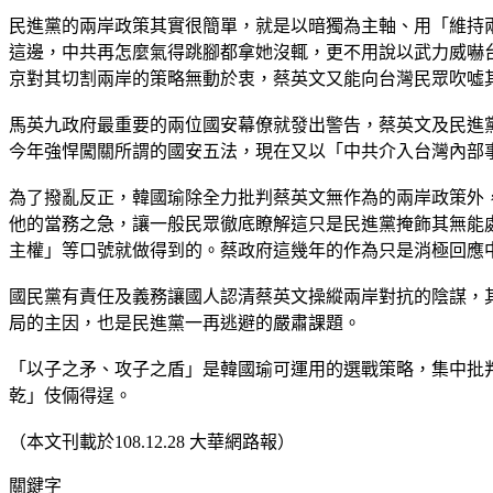
民進黨的兩岸政策其實很簡單，就是以暗獨為主軸、用「維持
這邊，中共再怎麼氣得跳腳都拿她沒輒，更不用說以武力威嚇
京對其切割兩岸的策略無動於衷，蔡英文又能向台灣民眾吹噓
馬英九政府最重要的兩位國安幕僚就發出警告，蔡英文及民進
今年強悍闖關所謂的國安五法，現在又以「中共介入台灣內部
為了撥亂反正，韓國瑜除全力批判蔡英文無作為的兩岸政策外
他的當務之急，讓一般民眾徹底瞭解這只是民進黨掩飾其無能
主權」等口號就做得到的。蔡政府這幾年的作為只是消極回應
國民黨有責任及義務讓國人認清蔡英文操縱兩岸對抗的陰謀，
局的主因，也是民進黨一再逃避的嚴肅課題。
「以子之矛、攻子之盾」是韓國瑜可運用的選戰策略，集中批
乾」伎倆得逞。
（本文刊載於108.12.28 大華網路報）
關鍵字