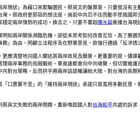
兩岸現狀」為藉口來欺騙選民。蔡英文的盤算是，只要我沒有主
台灣。蔡政府更邪惡的想法是，倘若中共忍不住而動手挖我國邦
其穩定兩岸情勢的成功。換言之，只要不重蹈
陳水扁
衝撞台海現
黨明知兩岸關係瀕臨危機，卻從未思考如何改善互信，為了勝選
事務」為由，罔顧立法程序及在野黨意見，欲強行通過「反滲透
，更應清楚地向國人闡述其兩岸政見及願景。更重要的是，儘速
處理兩岸事務的烏賊戰術，畢竟誰都會向中共嗆聲，但切實維護
中共對台策略，反而拱手將兩岸話語權讓給大陸，對台灣的長期
其「口惠實不至」的「維持兩岸現狀」承諾只是濫用多數民意，
判蔡英文失敗的兩岸問題，重新喚起國人對
台海和平
共處的訴求