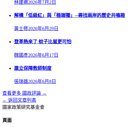
林建甫
2026年7月2日
解構「低級紅」與「極端獨」─尋找兩岸的歷史共鳴箱
黃士修
2026年6月29日
登革熱來了 蚊子比鼠更可怕
魏國彥
2026年6月17日
建立保障教師制度
張瑞雄
2026年6月8日
查看更多
國政評論
→
← 返回文章列表
國家政策研究基金會
頁面