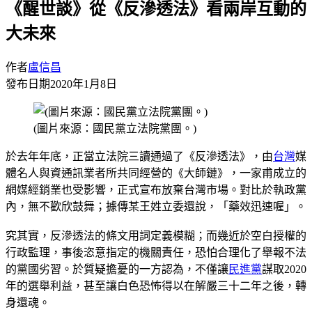
《醒世談》從《反滲透法》看兩岸互動的
大未來
作者
盧信昌
發布日期
2020年1月8日
(圖片來源：國民黨立法院黨團。)
於去年年底，正當立法院三讀通過了《反滲透法》，由
台灣
媒
體名人與資通訊業者所共同經營的《大師鏈》，一家甫成立的
網媒經銷業也受影響，正式宣布放棄台灣市場。對比於執政黨
內，無不歡欣鼓舞；據傳某王姓立委還說，「藥效迅速喔」。
究其實，反滲透法的條文用詞定義模糊；而幾近於空白授權的
行政監理，事後恣意指定的機關責任，恐怕合理化了舉報不法
的黨國劣習。於質疑擔憂的一方認為，不僅讓
民進黨
謀取2020
年的選舉利益，甚至讓白色恐怖得以在解嚴三十二年之後，轉
身還魂。