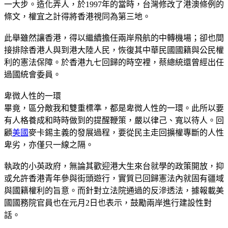
一大步。造化弄人，於1997年的當時，台灣修改了港澳條例的
條文，權宜之計得將香港視同為第三地。
此舉雖然讓香港，得以繼續擔任兩岸飛航的中轉機場；卻也間
接排除香港人與到港大陸人民，恢復其中華民國國籍與公民權
利的憲法保障。於香港九七回歸的時空裡，蔡總統還曾經出任
過國統會委員。
卑微人性的一環
畢竟，區分敵我和雙重標準，都是卑微人性的一環。此所以要
有人格養成和時時做到的提醒鞭策，嚴以律己、寬以待人。回
顧
美國
麥卡錫主義的發展過程，要從民主走回擴權專斷的人性
卑劣，亦僅只一線之隔。
執政的小英政府，無論其歡迎港大生來台就學的政策開放，抑
或允許香港青年參與街頭遊行，實質已回歸憲法內就固有疆域
與國籍權利的旨意。而針對立法院通過的反滲透法，據報載美
國國務院官員也在元月2日也表示，鼓勵兩岸進行建設性對
話。