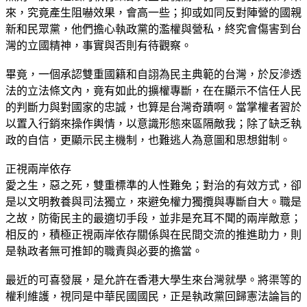
來，究竟產生阻嚇效果，會高一些；抑或如同反對陣營的國親
新和民眾黨，他們擔心執政黨的濫權與營私，終究會傷害到台
灣的立國精神，事實與否則有待觀察。
畢竟，一個承認雙重國籍和自詡為民主典範的台灣，於反滲透
法的立法條文內，竟有如此的擴權專斷，在在顯示不信任人民
的判斷力與對國家的忠誠，也算是台灣奇蹟啊。當掌權者習於
以置入行銷來操作輿情，以意識形態來區隔敵我；除了缺乏執
政的自信，更顯示民主機制，也難逃人為意圖和思想鉗制。
正視兩岸依存
愛之生，惡之死，雙重標準的人性難免；對治的有效方式，卻
是以文明教養與司法獨立，來避免權力獨攬與專斷自大。職是
之故，防衛民主的最適切手段，並非是充耳不聞的兩岸敵意；
相反的，積極正視兩岸依存關係與在民間交流的推進助力，則
是執政者無可推卸的職責與必要的擔當。
最近的可喜發展，是允許在香港大學生來台灣就學。將渠等的
權利維護，視同是中華民國國民，正是執政黨回歸憲法論旨的