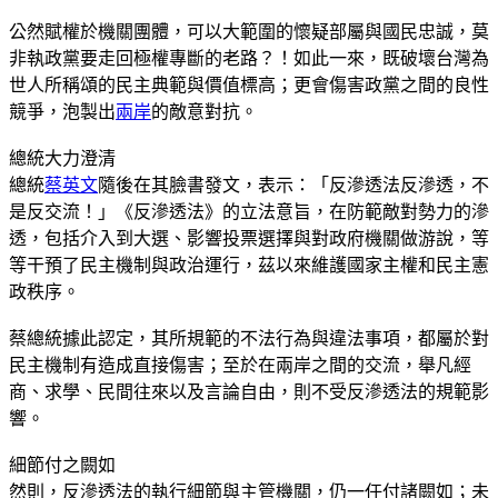
公然賦權於機關團體，可以大範圍的懷疑部屬與國民忠誠，莫
非執政黨要走回極權專斷的老路？！如此一來，既破壞台灣為
世人所稱頌的民主典範與價值標高；更會傷害政黨之間的良性
競爭，泡製出
兩岸
的敵意對抗。
總統大力澄清
總統
蔡英文
隨後在其臉書發文，表示：「反滲透法反滲透，不
是反交流！」《反滲透法》的立法意旨，在防範敵對勢力的滲
透，包括介入到大選、影響投票選擇與對政府機關做游說，等
等干預了民主機制與政治運行，茲以來維護國家主權和民主憲
政秩序。
蔡總統據此認定，其所規範的不法行為與違法事項，都屬於對
民主機制有造成直接傷害；至於在兩岸之間的交流，舉凡經
商、求學、民間往來以及言論自由，則不受反滲透法的規範影
響。
細節付之闕如
然則，反滲透法的執行細節與主管機關，仍一任付諸闕如；未