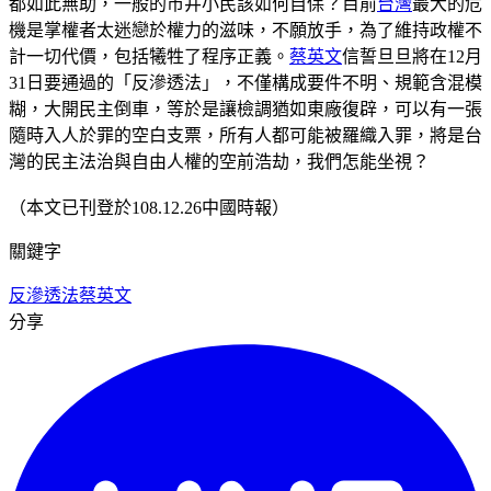
都如此無助，一般的市井小民該如何自保？目前
台灣
最大的危
機是掌權者太迷戀於權力的滋味，不願放手，為了維持政權不
計一切代價，包括犧牲了程序正義。
蔡英文
信誓旦旦將在12月
31日要通過的「反滲透法」，不僅構成要件不明、規範含混模
糊，大開民主倒車，等於是讓檢調猶如東廠復辟，可以有一張
隨時入人於罪的空白支票，所有人都可能被羅織入罪，將是台
灣的民主法治與自由人權的空前浩劫，我們怎能坐視？
（本文已刊登於108.12.26中國時報）
關鍵字
反滲透法
蔡英文
分享