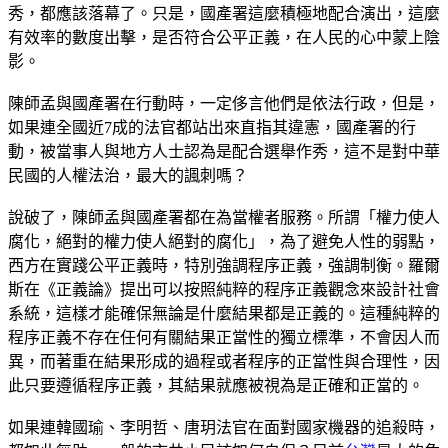
秀，都應該落幕了。只是，國產署這麼積極地配合演出，這麼
有效率的數度出擊，是否符合公平正義，在人民的心中蒙上陰
影。
陳師孟與國產署在行動時，一定侈言他們是依法行政，但是，
如果連全國近7成的法官都站出來直指其違憲，國產署的行
動，被當事人與地方人士認為是配合選舉作秀，這不是對中華
民國的人權法治，最大的諷刺嗎？
說破了，陳師孟與國產署都在為當權者服務。所謂「權力使人
腐化，絕對的權力使人絕對的腐化」，為了避免人性的弱點，
西方在實踐公平正義時，特別強調程序正義，強調制衡。羅爾
斯在《正義論》提出可以按照純粹的程序正義觀念來設計社會
系統，這樣才能確保無論是什麼結果都是正義的。這種純粹的
程序正義不存在任何有關結果正當性的獨立標準，不會因人而
異，而著重在結果形成的過程或者程序的正當性與合理性，因
此只要遵循程序正義，其結果就應被視為是正確和正當的。
如果連韓國瑜、李明哲、唐玥法官在面對國家機器的追殺時，