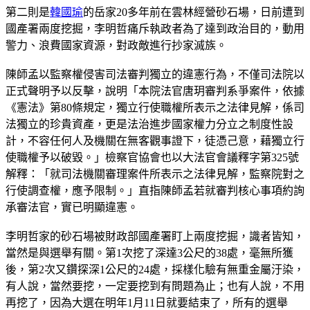
第二則是
韓國瑜
的岳家20多年前在雲林經營砂石場，日前遭到
國產署兩度挖掘，李明哲痛斥執政者為了達到政治目的，動用
警力、浪費國家資源，對政敵進行抄家滅族。
陳師孟以監察權侵害司法審判獨立的違憲行為，不僅司法院以
正式聲明予以反擊，說明「本院法官唐玥審判系爭案件，依據
《憲法》第80條規定，獨立行使職權所表示之法律見解，係司
法獨立的珍貴資產，更是法治進步國家權力分立之制度性設
計，不容任何人及機關在無客觀事證下，徒憑己意，藉獨立行
使職權予以破毀。」檢察官協會也以大法官會議釋字第325號
解釋：「就司法機關審理案件所表示之法律見解，監察院對之
行使調查權，應予限制。」直指陳師孟若就審判核心事項約詢
承審法官，實已明顯違憲。
李明哲家的砂石場被財政部國產署盯上兩度挖掘，識者皆知，
當然是與選舉有關。第1次挖了深達3公尺的38處，毫無所獲
後，第2次又鑽探深1公尺的24處，採樣化驗有無重金屬汙染，
有人說，當然要挖，一定要挖到有問題為止；也有人說，不用
再挖了，因為大選在明年1月11日就要結束了，所有的選舉