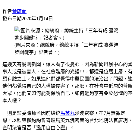
作者
葉毓蘭
發布日期
2020年1月14日
(圖片來源：總統府，總統主持「三年有成 臺灣進
步關鍵字」記者會。)
這幾天有幾則新聞，讓人看了很憂心，因為新聞風暴中心的當
事人或是被害人，在社會階層的光譜中，都還是位居上層、有
頭有臉之士，如果連他們都覺得中華民國的法治出了問題，連
他們都覺得自己的人權被侵害了，那麼，在社會中低層的普羅
大眾，他們又如何能夠保護自己，如何能夠享有免於恐懼的基
本人權？
一則是監委陳師孟因前總統
馬英九
涉洩密案，在7月無罪定
讞，以監察權約詢曾審理馬英九洩密案的台北地院法官唐玥，
查明法官是否「濫用自由心證」。