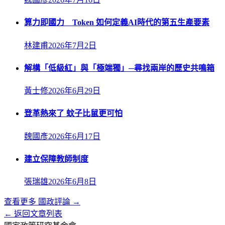
算力即國力 Token 如何定義AI時代的第五生產要素
林建甫
2026年7月2日
解構「低級紅」與「極端獨」─尋找兩岸的歷史共鳴箱
黃士修
2026年6月29日
登革熱來了 蚊子比鼠更可怕
魏國彥
2026年6月17日
建立保障教師制度
張瑞雄
2026年6月8日
查看更多
國政評論
→
← 返回文章列表