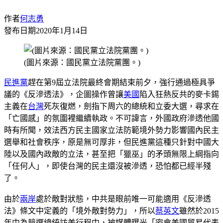
作者
何志勇
發布日期
2020年1月14日
(圖片來源：國民黨立法院黨團。)
民進黨
趕在第9屆立法院最終會期結束前夕，強行通過極具爭
議的《反滲透法》，企圖操作曾讓
美國
陷入狂熱反共的麥卡錫
主義在
台灣
死灰復燃，劍指下周六的總統和立委大選，尋求在
「亡國感」的氛圍裡繼續執政。不可諱言，外國政府滲透他國
時有所聞，效法西方民主國家立法防範境外勢力影響國內民主
選舉和社會秩序，原是無可厚非，但民進黨這種只針對中國大
陸以及國內政敵的立法，甚至把「獵巫」的矛頭無限上綱指向
「任何人」，即使台灣的民主還沒被滲透，恐怕都已經半殘
了。
由於
兩岸
處於敵對狀態，中共是眼前唯一可能適用《反滲透
法》條文中定義的「境外敵對勢力」，所以
蔡英文
雖然於2015
年中為競選總統訪美行程中，被媒體曝光「密會美國貿易代表