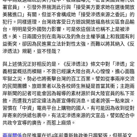
署官員」，引發外界揣測此行與「接受美方要求她在選後開放
美豬進口」有關，但並不會構成她「接受滲透來源之委託」的
犯行。同樣道理，台灣政客受日方遊說開放福島核災區食品輸
台，明明是受外國勢力影響，可是依這個法也稱不上是被滲
透。美、日兩國分別在南海以及釣魚台主權爭議上和我國有利
益衝突，卻因為民進黨立法針對性太強，而難以將其納入《反
滲透法》規範，豈不怪哉？
與上述情況正好相反的是，《反滲透法》條文中對「滲透」定
義相當概括而模糊，不啻已經讓大陸台商人心惶惶，擔心面臨
牢獄之災，勢必也將衝擊台灣的百工百業。譬如從事兩岸交流
的民間團體、旅遊業者以及各校師生無疑是首當其衝；主跑兩
岸新聞的記者可能會因為報導的素材源於與大陸官員的私下茶
敘，而遭我方認定違法為匪宣傳假消息。或者誇張一點來說，
習慣在「中資」電商平台上購物的國人，有可能因為收到從對
岸寄來的快遞包裹中，有法定滲透來源的文宣品，譬如配合中
共政令宣導的廣告，而惹上麻煩。
兩岸關係
自民進黨在近4年前重新執政後日趨緊張，但蔡英文