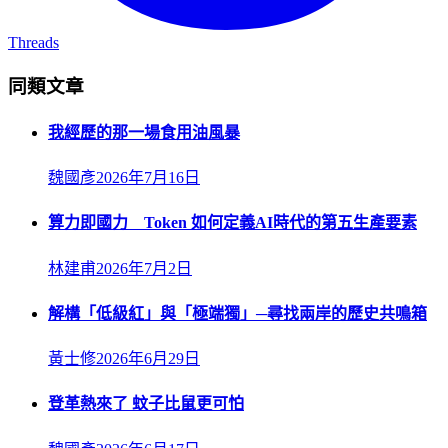
Threads
同類文章
我經歷的那一場食用油風暴
魏國彥
2026年7月16日
算力即國力 Token 如何定義AI時代的第五生產要素
林建甫
2026年7月2日
解構「低級紅」與「極端獨」─尋找兩岸的歷史共鳴箱
黃士修
2026年6月29日
登革熱來了 蚊子比鼠更可怕