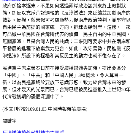
政府卻捨本逐末，不思如何透過兩岸政治談判來終止敵對狀
態，卻反以充斥荒謬邏輯的《反滲透法》來延續並加劇兩岸的
敵對。反觀，藍營似可考慮順勢力促兩岸政治談判，並堅守以
自由民主為前提的國家統一方向，把球丟給對岸。這樣，一來
可凸顯中華民國在台灣所代表的價值—民主自由的中華民國，
無關黨派，且是台灣人民的共識；二來則可要求中共在兩岸和
平發展的進程下放棄武力犯台。如此，攻守易勢，民進黨《反
滲透法》所設下的桎梏和其反民主的動力也就不復存在了。
民進黨主席卓榮泰日前在接受廣播媒體專訪時，提出要區分
「中國」、「中共」和「中國人民」3種概念，令人耳目一
新，以為民進黨終於要放下意識形態，致力於台灣未來的發
展，但才幾天的光景而已，台灣已經被民進黨推入上世紀50年
代冷戰初期的恐懼深淵中了。
(本文刊登於109.01.03 中國時報時論廣場)
關鍵字
反滲透法
境外敵對勢力
亡國感