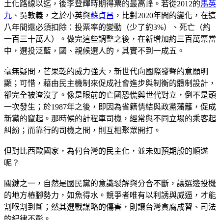
土化路線以迄，後李登輝時期得票的最高峰。若從2012的
馬英
九
、吳敦義，之於小英與
蘇貞昌
，比對2020年間的變化，在這
八年間還必須扣除：投票率的變動（少了約3%）、死亡（約
一百三十萬人）。做完這些調整之後，在新增加約三百萬票當
中，選投泛藍，國、親候選人的，其實不到一成五。
毫無疑問，芒果乾的威力強大，新世代向國際發聲的意願明
顯；可惜，藉由民主機制來促成社會進步與制衡的體制設計，
卻完全被淹沒了。像是眼前的亡國恐慌與世代對立，倒不是頭
一次發生；於1987年之後，即因為省籍情結與政黨藩籬，促成
新黨的竄起。那時候的計程車司機，經常與不同立場的乘客起
糾紛；而靠行的司機之間，則互相聚眾開打。
但對比西歐國家，為何台灣的民主化，並未如預期般的順遂
呢？
關鍵之一，自然是國民黨的意識裂解與分合不斷，讓選邊投機
的地方樁腳勢力，如魚得水。競爭者唯有以利誘與威逼，才能
割喉割到斷；然其選戰謀略的傷害，則讓台灣貪腐成習、司法
的紀律不彰。