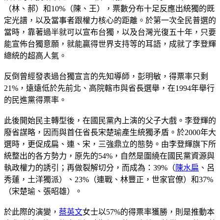
（林、郝）和10%（陳、王），票數分布十足反應出統獨的既
定光譜，以及當事者跟權力核心的距離。於第一次全民普選的
當時，靠著過半就可以宣布台獨，以及台灣光復五十年，只要
能宣佈台獨意願，就能贏得世界支持等的耳語，成就了李登輝
總統的超高人氣。
反倒曾經發表過台獨宣言的先知導師，彭明敏，得票率只剩
21%，遠遠低於先前北、高院轄市與省長選舉，在1994年舉行
的民進黨得票率。
此後開始民主轉型後，在國民黨內上演的父子大戲。李登輝的
廢省謀略，因而與首任省長宋楚瑜產生統獨矛盾。於2000年大
選時，更促成扁、連、宋，三強鼎立的態勢。由李登輝旗下所
統整出的各方勢力，原先的54%，自然是圍繞在國民黨資源與
執政權力的誘引；再做裂解切分，而成為：39%（
陳水扁
、呂
秀蓮，土洋獨派）、23%（連戰、林豐正，世家官僚）和37%
（宋楚瑜、張昭雄）。
於此際的演變，
蔡英文
女士以57%的得票率獲勝，則是推動本