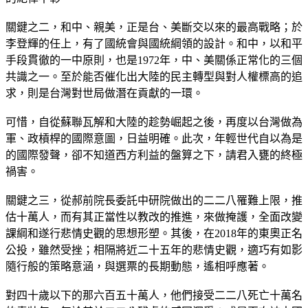
關鍵之二，和中、親美，正是台、美斷交以來的最高戰略；於
李登輝的任上，有了國統會與國統綱領的設計。和中，以和平
手段貫徹的一中原則，也是1972年，中、美關係正常化的三個
共識之一。至於能否催化出大陸的民主轉型與對人權標高的追
求，則是台灣對世局做潛在貢獻的一環。
可惜，自從蘇聯瓦解和大陸的趁勢崛起之後，再度以台灣做為
軍、政槓桿的國際意圖，日益明確。此次，年輕世代自以為是
的國際發聲，卻不知道西方利益的盤算之下，請君入甕的終極
禍害。
關鍵之三，從郝前院長委託中研院做出的二二八罹難上限，推
估十萬人，而有其正當性以教改的推進，來做掩護，全面改變
課綱和遂行悲情史觀的思想形塑。其後，在2018年的東奧正名
公投，雖然受挫；相隔將近二十五年的悲情史觀，適巧有如影
隨行般的策略意涵，與選票的長期動態，遙相呼應著。
對四十歲以下的那六百五十萬人，他們接受二二八死亡十萬名