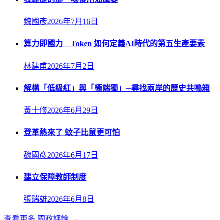
魏國彥
2026年7月16日
算力即國力 Token 如何定義AI時代的第五生產要素
林建甫
2026年7月2日
解構「低級紅」與「極端獨」─尋找兩岸的歷史共鳴箱
黃士修
2026年6月29日
登革熱來了 蚊子比鼠更可怕
魏國彥
2026年6月17日
建立保障教師制度
張瑞雄
2026年6月8日
查看更多
國政評論
→