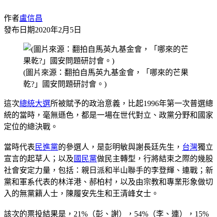
作者
盧信昌
發布日期
2020年2月5日
(圖片來源：翻拍自馬英九基金會，「哪來的芒果
乾?」國安問題研討會。)
這次
總統大選
所被賦予的政治意義，比起1996年第一次普選總
統的當時，毫無遜色，都是一場在世代對立、政黨分野和國家
定位的總決戰。
當時代表
民進黨
的參選人，是彭明敏與謝長廷先生，
台灣
獨立
宣言的起草人；以及
國民黨
做民主轉型，行將結束之際的幾股
社會安定力量，包括：親日派和半山聯手的李登輝、連戰；新
黨和軍系代表的林洋港、郝柏村，以及由宗教和專業形象做切
入的無黨籍人士，陳履安先生和王清峰女士。
該次的票投結果是，21%（彭、謝），54%（李、連），15%