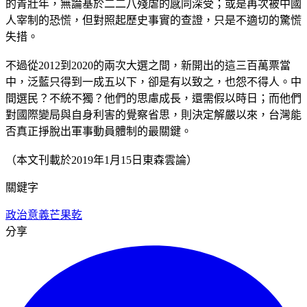
的青壯年，無論基於二二八殘虐的感同深受；或是再次被中國
人宰制的恐慌，但對照起歷史事實的查證，只是不適切的驚慌
失措。
不過從2012到2020的兩次大選之間，新開出的這三百萬票當
中，泛藍只得到一成五以下，卻是有以致之，也怨不得人。中
間選民？不統不獨？他們的思慮成長，還需假以時日；而他們
對國際變局與自身利害的覺察省思，則決定解嚴以來，台灣能
否真正掙脫出軍事動員體制的最關鍵。
（本文刊載於2019年1月15日東森雲論）
關鍵字
政治意義
芒果乾
分享