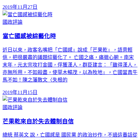
2019年11月27日
國政評論
當亡國感被綜藝化時
近日以來，政客名嘴把「亡國感」說成「芒果乾」，語意輕
佻，把很嚴肅的議題綜藝化了。 亡國之痛，痛徹心腑。南宋
末年，元太宗攻打金國，俘獲漢人，群臣建言：「雖得漢人，
亦無所用，不如殺盡，使草木暢茂，以為牧地」，亡國當真牛
馬不如！陳之藩散文〈失根的
2019年11月15日
國政評論
芒果乾來自於失去體制自信
總統 蔡英文 說，亡國感是 國民黨 的政治炒作，不過這番話從