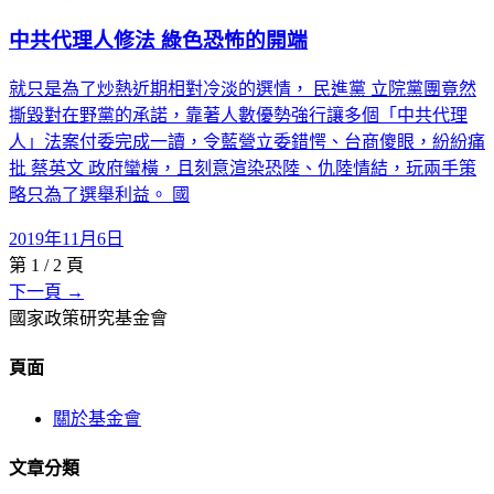
中共代理人修法 綠色恐怖的開端
就只是為了炒熱近期相對冷淡的選情， 民進黨 立院黨團竟然
撕毀對在野黨的承諾，靠著人數優勢強行讓多個「中共代理
人」法案付委完成一讀，令藍營立委錯愕、台商傻眼，紛紛痛
批 蔡英文 政府蠻橫，且刻意渲染恐陸、仇陸情結，玩兩手策
略只為了選舉利益。 國
2019年11月6日
第
1
/
2
頁
下一頁 →
國家政策研究基金會
頁面
關於基金會
文章分類