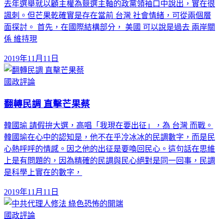
去年選舉就以顧主權為競選主軸的政黨領袖口中說出，實在很
諷刺。但芒果乾確實是存在當前 台灣 社會情緒，可從兩個層
面探討。 首先，在國際結構部分， 美國 可以說是過去 兩岸關
係 維持現
2019年11月11日
國政評論
翻轉民調 直擊芒果蔡
韓國瑜 請假拚大選，高唱「我現在要出征」，為 台灣 而戰。
韓國瑜在心中的認知是，他不在乎冷冰冰的民調數字，而是民
心熱呼呼的情感。因之他的出征是要喚回民心。這句話在思維
上是有問題的，因為精確的民調與民心絕對是同一回事，民調
是科學上實在的數字，
2019年11月11日
國政評論