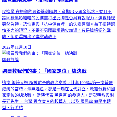
綠營戰略急轉 「反黑金」難挽選情
民進黨 在選舉的最後衝刺階段，竟拋出反黑金訴求。姑且不
論同樣黑影幢幢的民進黨打出此牌是否具有說服力，選戰軸線
突然急轉，恐怕更與「抗中保台牌」的失靈有關。為了扭轉選
情不力的現況，不得不另闢戰場點火加溫。只是這搖擺的戰
略，卻更曝露出民進黨執政下
2022年11月10日
國政評論
選票教我們的事：「國家定位」總決戰
這次 總統大選 所被賦予的政治意義，比起1996年第一次普選
總統的當時，毫無遜色，都是一場在世代對立、政黨分野和國
家定位的總決戰。 當時代表 民進黨 的參選人，是彭明敏與謝
長廷先生， 台灣 獨立宣言的起草人；以及 國民黨 做民主轉
型，行將結