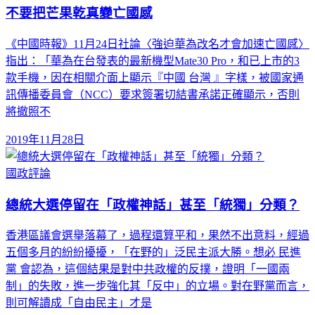
不要把芒果乾真變亡國感
《中國時報》11月24日社論〈強迫華為改名才會加速亡國感〉
指出：「華為在台發表的最新機型Mate30 Pro，和已上市的3
款手機，因在相關介面上顯示『中國 台灣 』字樣，被國家通
訊傳播委員會（NCC）要求簽署切結書承諾正確顯示，否則
將撤照不
2019年11月28日
國政評論
總統大選停留在「政權神話」甚至「統獨」分類？
香港區議會選舉落幕了，過程還算平和，果然不出意料，經過
五個多月的紛紛擾擾，「在野的」泛民主派大勝。想必 民進
黨 會認為，這個結果是對中共政權的反撲，證明「一國兩
制」的失敗，進一步強化其「反中」的立場。對在野黨而言，
則可解讀成「自由民主」才是