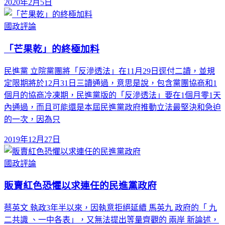
2020年2月5日
國政評論
「芒果乾」的終極加料
民進黨 立院黨團將「反滲透法」在11月29日逕付二讀，並規
定限期將於12月31日三讀通過，意思是說，包含黨團協商和1
個月的協商冷凍期，民進黨版的「反滲透法」要在1個月零1天
內通過，而且可能還是本屆民進黨政府推動立法最堅決和急迫
的一次，因為只
2019年12月27日
國政評論
販賣紅色恐懼以求連任的民進黨政府
蔡英文 執政3年半以來，因執意拒絕延續 馬英九 政府的「 九
二共識 、一中各表」，又無法提出等量齊觀的 兩岸 新論述，