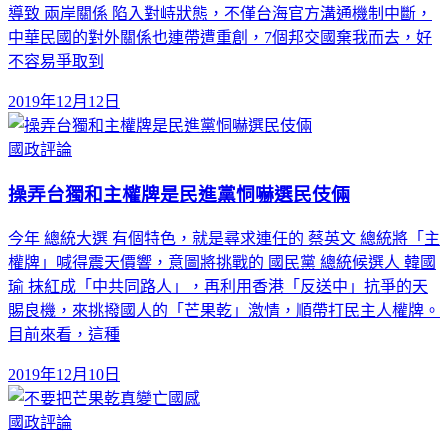
導致 兩岸關係 陷入對峙狀態，不僅台海官方溝通機制中斷，
中華民國的對外關係也連帶遭重創，7個邦交國棄我而去，好
不容易爭取到
2019年12月12日
國政評論
操弄台獨和主權牌是民進黨恫嚇選民伎倆
今年 總統大選 有個特色，就是尋求連任的 蔡英文 總統將「主
權牌」喊得震天價響，意圖將挑戰的 國民黨 總統候選人 韓國
瑜 抹紅成「中共同路人」，再利用香港「反送中」抗爭的天
賜良機，來挑撥國人的「芒果乾」激情，順帶打民主人權牌。
目前來看，這種
2019年12月10日
國政評論